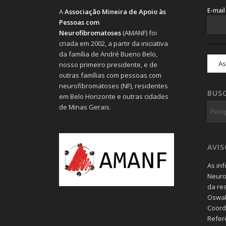
E-mai
A
Associação Mineira de Apoio às
Pessoas com
Neurofibromatoses
(AMANF) foi
criada em 2002, a partir da iniciativa
da família de André Bueno Belo,
nosso primeiro presidente, e de
outras famílias com pessoas com
neurofibromatoses (NF), residentes
BUS
em Belo Horizonte e outras cidades
de Minas Gerais.
AVI
As in
Neuro
da re
Oswal
Coord
Refer