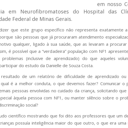
em nosso C
cia em Neurofibromatoses do Hospital das Clí
dade Federal de Minas Gerais.
 dizer que este grupo específico não representa exatamente a
orque são pessoas que já procuraram atendimento especializad
otivo qualquer, ligado à sua saúde, que as levaram a procurar 
sim, é possível que a “verdadeira” população com NF1 apresen
problemas (inclusive de aprendizado) do que aqueles volun
participar do estudo da Danielle de Souza Costa.
 resultado de um relatório de dificuldade de aprendizado ou
, qual é a melhor conduta, o que devemos fazer? Comunicar o
emais pessoas envolvidas no cuidado da criança, solicitando q
pecial àquela pessoa com NF1, ou manter silêncio sobre o pr
discriminação social?
do científico mostrando que foi dito aos professores que um 
rianças possuía inteligência maior do que outro, o que era uma