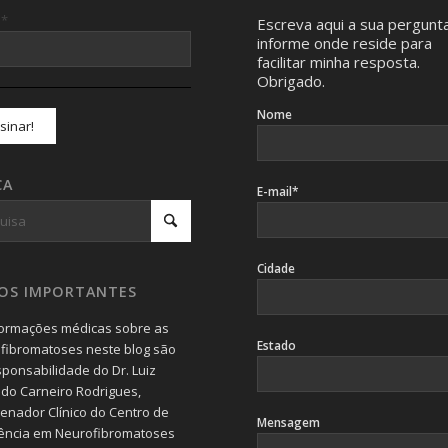
*
l
Escreva aqui a sua pergunt
informe onde reside para
facilitar minha resposta.
Obrigado.
Nome
CA
E-mail*
Cidade
SOS IMPORTANTES
formações médicas sobre as
Estado
fibromatoses neste blog são
sponsabilidade do Dr. Luiz
do Carneiro Rodrigues,
enador Clínico do Centro de
Mensagem
ência em Neurofibromatoses