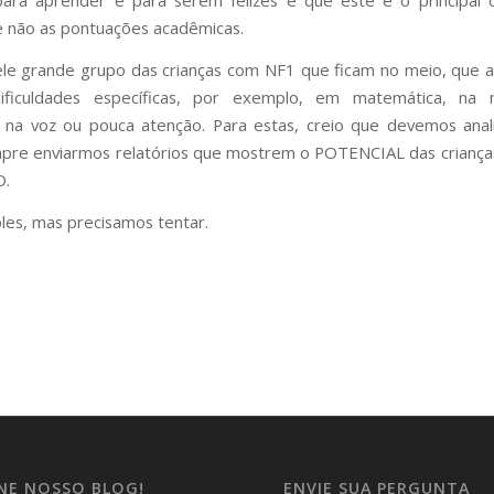
para aprender e para serem felizes e que este é o principal 
 não as pontuações acadêmicas.
le grande grupo das crianças com NF1 que ficam no meio, que
ificuldades específicas, por exemplo, em matemática, na 
 na voz ou pouca atenção. Para estas, creio que devemos anal
pre enviarmos relatórios que mostrem o POTENCIAL das criança
O.
les, mas precisamos tentar.
INE NOSSO BLOG!
ENVIE SUA PERGUNTA