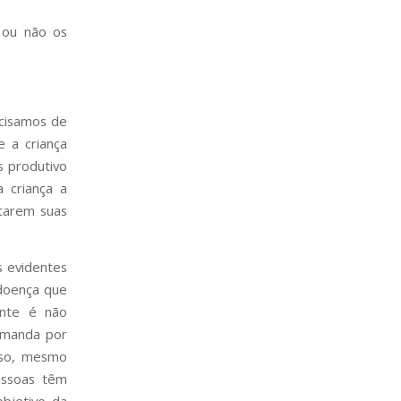
 ou não os
ecisamos de
e a criança
s produtivo
 criança a
starem suas
 evidentes
 doença que
ente é não
emanda por
sso, mesmo
essoas têm