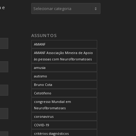
Categorias
a e
ASSUNTOS
AMANF
AMANF Associação Mineira de Apoio
às pessoas com Neurofibromatoses
amusia
autismo
Bruno Cota
Cetotifeno
congresso Mundial em
Neurofibromatoses
coronavirus
COVID-19
critérios diagnósticos