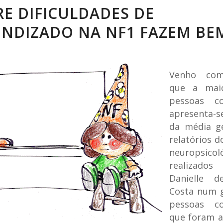
E DIFICULDADES DE
ENDIZADO NA NF1 FAZEM BE
Venho com
que a maio
pessoas 
apresenta-s
da média ge
relatórios d
neuropsicol
realizad
Danielle d
Costa num 
pessoas 
que foram a