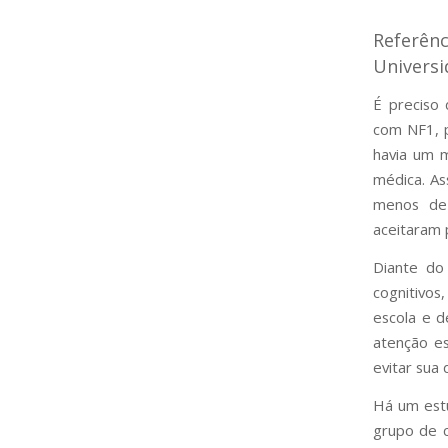
Referên
Universi
É preciso
com NF1, p
havia um m
médica. As
menos de 
aceitaram 
Diante do
cognitivos
escola e d
atenção es
evitar sua 
Há um estu
grupo de c