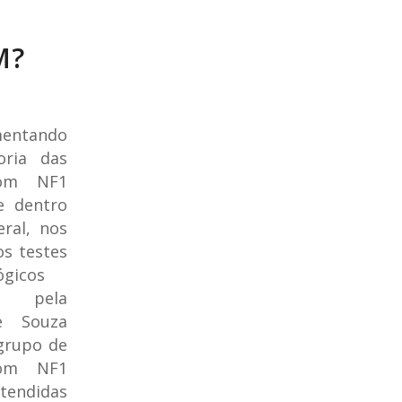
M?
entando
ria das
com NF1
e dentro
ral, nos
os testes
ógicos
os pela
e Souza
grupo de
com NF1
tendidas