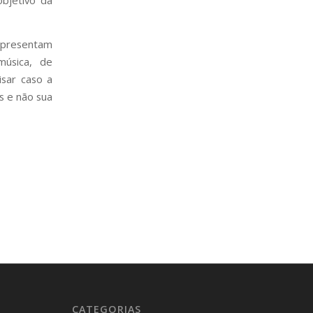
objetivo da
 apresentam
música, de
isar caso a
s e não sua
CATEGORIAS