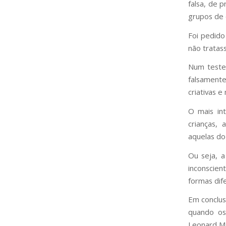
falsa, de 
grupos de 
Foi pedido
não tratas
Num teste 
falsamente
criativas e
O mais in
crianças,
aquelas do
Ou seja, a
inconscien
formas dif
Em conclus
quando os
Leonard Ml