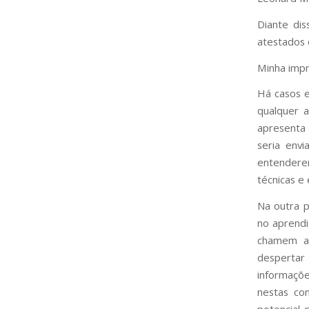
Diante di
atestados 
Minha impr
Há casos e
qualquer a
apresenta 
seria env
entenderem
técnicas e 
Na outra 
no aprendi
chamem a 
despertar
informaçõ
nestas co