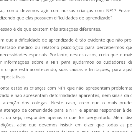
sso, como devemos agir com nossas crianças com NF1? Enviar
dizendo que elas possuem dificuldades de aprendizado?
essão é de que existem três situações diferentes.
m que a dificuldade de aprendizado é tão evidente que não pr
testado médico ou relatório psicológico para percebermos qu
necessidades especiais. Portanto, nestes casos, creio que o mai
iar informações sobre a NF1 para ajudarmos os cuidadores da
 o que está acontecendo, suas causas e limitações, para aju
expectativas.
ponta estão as crianças com NF1 que não apresentam problemas
zado e não apresentam deformidades aparentes, nem sinais da
atenção dos colegas. Neste caso, creio que o mais prud
 a atenção da comunidade para a NF1 e apenas responder à d
es, ou seja, responder apenas o que for perguntado. Além di
ndições, acho que devemos insistir em dizer que todas as p