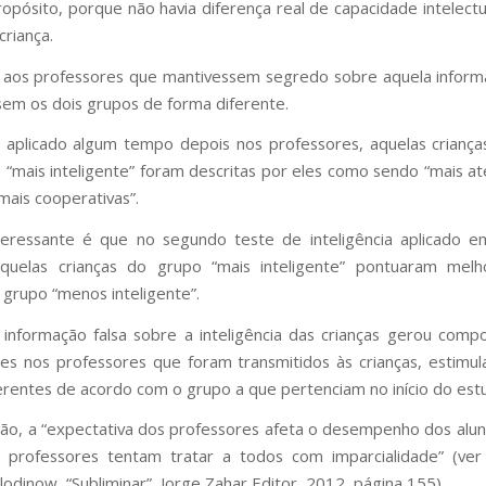
propósito, porque não havia diferença real de capacidade intelectu
criança.
 aos professores que mantivessem segredo sobre aquela infor
sem os dois grupos de forma diferente.
aplicado algum tempo depois nos professores, aquelas crianç
 “mais inteligente” foram descritas por eles como sendo “mais at
 mais cooperativas”.
teressante é que no segundo teste de inteligência aplicado e
 aquelas crianças do grupo “mais inteligente” pontuaram mel
 grupo “menos inteligente”.
 informação falsa sobre a inteligência das crianças gerou com
tes nos professores que foram transmitidos às crianças, estimu
erentes de acordo com o grupo a que pertenciam no início do est
ão, a “expectativa dos professores afeta o desempenho dos al
 professores tentam tratar a todos com imparcialidade” (ver 
odinow, “Subliminar”, Jorge Zahar Editor, 2012, página 155).