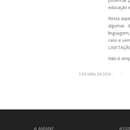
potencial 
educação e
Resta aque
algumas d
linguagem,
caso e sem
LIMITAÇÃ
Não é simp
/
/
5 DE ABRIL DE 2016
A AMANF
ASS