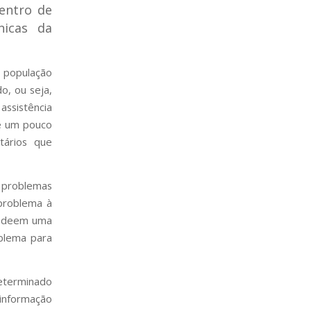
entro de
nicas da
 população
o, ou seja,
assistência
te um pouco
tários que
 problemas
 problema à
ue deem uma
oblema para
determinado
 informação