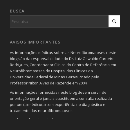
BUSCA
AVISOS IMPORTANTES
As informações médicas sobre as Neurofibromatoses neste
blog são da responsabilidade do Dr. Luiz Oswaldo Carneiro
Rodrigues, Coordenador Clínico do Centro de Referência em
Neurofibromatoses do Hospital das Clínicas da
Universidade Federal de Minas Gerais, criado pelo
Professor Nilton Alves de Rezende em 2004.
As informações fornecidas neste blog devem servir de
orientação geral e jamais substituem a consulta realizada
por um (a) médico(a) com experiência no diagnóstico e
tratamento das neurofibromatoses.
Será omitida a identidade de todas as pessoas que
realizam as perguntas, mesmo que elas não se importem