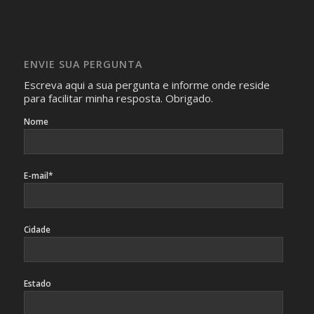
com isso.
Imagens somente serão publicadas se forem
absolutamente necessárias para o interesse coletivo e,
caso sejam fotos de pessoas, não poderão permitir a
ENVIE SUA PERGUNTA
identificação da pessoa fotografada.
Escreva aqui a sua pergunta e informe onde reside
para facilitar minha resposta. Obrigado.
Nome
E-mail*
Cidade
Estado