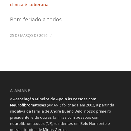
clínica é soberana
.
Bom feriado a todos.
/
25 DE MARÇO DE 2016
A AMANF
A
Associação Mineira de Apoio às Pessoas com
Neurofibromatoses
(AMANF) foi criada em 2002, a partir da
iniciativa da família de André Bueno Belo, nosso primeiro
presidente, e de outras famílias com pessoas com
neurofibromatoses (NF), residentes em Belo Horizonte e
outras cidades de Minas Gerais.