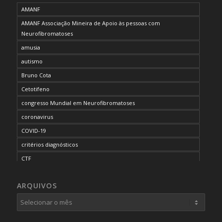
AMANF
AMANF Associação Mineira de Apoio às pessoas com
Neurofibromatoses
amusia
autismo
Bruno Cota
Cetotifeno
congresso Mundial em Neurofibromatoses
coronavirus
COVID-19
critérios diagnósticos
CTF
curso de capacitação
ARQUIVOS
desordem do processamento auditivo
diagnóstico
dificuldades cognitivas