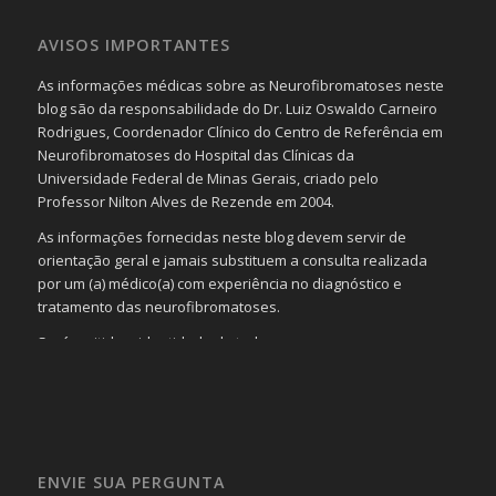
AVISOS IMPORTANTES
As informações médicas sobre as Neurofibromatoses neste
blog são da responsabilidade do Dr. Luiz Oswaldo Carneiro
Rodrigues, Coordenador Clínico do Centro de Referência em
Neurofibromatoses do Hospital das Clínicas da
Universidade Federal de Minas Gerais, criado pelo
Professor Nilton Alves de Rezende em 2004.
As informações fornecidas neste blog devem servir de
orientação geral e jamais substituem a consulta realizada
por um (a) médico(a) com experiência no diagnóstico e
tratamento das neurofibromatoses.
Será omitida a identidade de todas as pessoas que
realizam as perguntas, mesmo que elas não se importem
com isso.
Imagens somente serão publicadas se forem
absolutamente necessárias para o interesse coletivo e,
caso sejam fotos de pessoas, não poderão permitir a
ENVIE SUA PERGUNTA
identificação da pessoa fotografada.