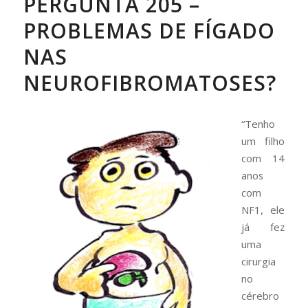
PERGUNTA 205 –
PROBLEMAS DE FÍGADO
NAS
NEUROFIBROMATOSES?
“Tenho
um filho
com 14
anos
com
NF1, ele
já fez
uma
cirurgia
no
cérebro