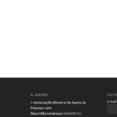
A AMANF
ASS
E-mai
A
Associação Mineira de Apoio às
Pessoas com
Neurofibromatoses
(AMANF) foi