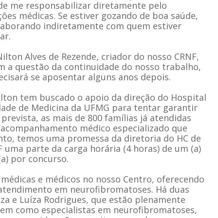
de me responsabilizar diretamente pelo
ões médicas. Se estiver gozando de boa saúde,
laborando indiretamente com quem estiver
ar.
ilton Alves de Rezende, criador do nosso CRNF,
 a questão da continuidade do nosso trabalho,
cisará se aposentar alguns anos depois.
ilton tem buscado o apoio da direção do Hospital
ldade de Medicina da UFMG para tentar garantir
prevista, as mais de 800 famílias já atendidas
o acompanhamento médico especializado que
nto, temos uma promessa da diretoria do HC de
 uma parte da carga horária (4 horas) de um (a)
(a) por concurso.
 médicas e médicos no nosso Centro, oferecendo
 atendimento em neurofibromatoses. Há duas
uza e Luíza Rodrigues, que estão plenamente
rem como especialistas em neurofibromatoses,