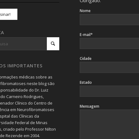
Obrigado.
Nome
CA
E-mail*
Cidade
SOS IMPORTANTES
formações médicas sobre as
Estado
fibromatoses neste blog são
sponsabilidade do Dr. Luiz
do Carneiro Rodrigues,
enador Clínico do Centro de
Mensagem
ência em Neurofibromatoses
pital das Clínicas da
rsidade Federal de Minas
, criado pelo Professor Nilton
 de Rezende em 2004.