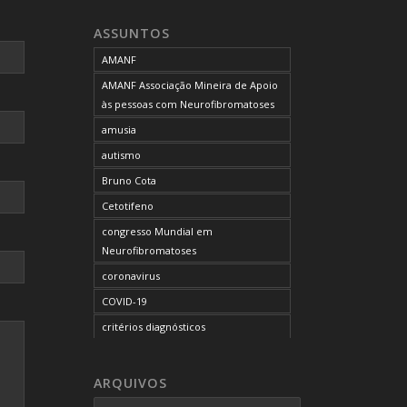
neurofibromatose do tipo 1
ASSUNTOS
neurofibromatose do tipo 2
AMANF
neurofibromatoses
AMANF Associação Mineira de Apoio
NF1
às pessoas com Neurofibromatoses
NF2
amusia
OCUPAÇÃO DO BLOG
autismo
onde tratar
Bruno Cota
problemas comportamentais
Cetotifeno
reunião mensal da AMANF
congresso Mundial em
selumetinibe
Neurofibromatoses
Sem categoria
coronavirus
SUS
COVID-19
TDAH
critérios diagnósticos
tratamento
CTF
tumor maligno da bainha do nervo
curso de capacitação
ARQUIVOS
periférico
desordem do processamento