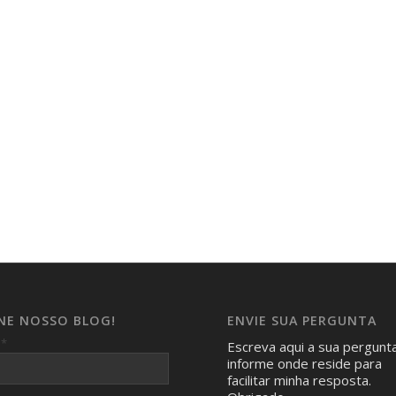
INE NOSSO BLOG!
ENVIE SUA PERGUNTA
*
l
Escreva aqui a sua pergunt
informe onde reside para
facilitar minha resposta.