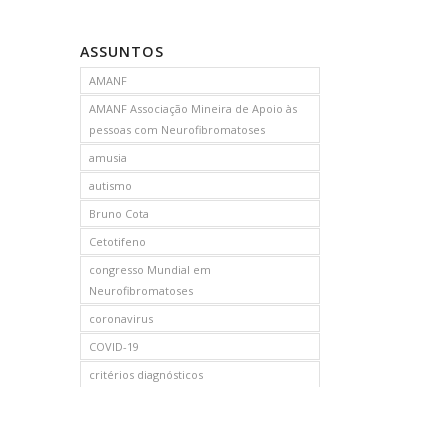
ASSUNTOS
AMANF
AMANF Associação Mineira de Apoio às
pessoas com Neurofibromatoses
amusia
autismo
Bruno Cota
Cetotifeno
congresso Mundial em
Neurofibromatoses
coronavirus
COVID-19
critérios diagnósticos
CTF
curso de capacitação