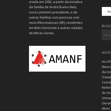
criada em 2002, a partir da iniciativa
da família de André Bueno Belo,
nosso primeiro presidente, e de
outras famílias com pessoas com
neurofibromatoses (NF), residentes
BUS
em Belo Horizonte e outras cidades
de Minas Gerais.
AVI
As in
Neuro
da re
Oswal
Coord
Refer
do Hos
Unive
Gerais
Alves