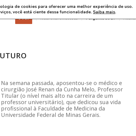
ecnologia de cookies para oferecer uma melhor experiência de uso.
rviços, você está ciente dessa funcionalidade.
Saiba mais
.
3 8 26
Neurofibromatoses
Pergunte ao Dr
Atend
FUTURO
Na semana passada, aposentou-se o médico e
cirurgião José Renan da Cunha Melo, Professor
Titular (o nível mais alto na carreira de um
professor universitário), que dedicou sua vida
profissional à Faculdade de Medicina da
Universidade Federal de Minas Gerais.