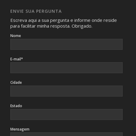
absolutamente necessárias para o interesse coletivo e,
caso sejam fotos de pessoas, não poderão permitir a
ENVIE SUA PERGUNTA
identificação da pessoa fotografada.
Escreva aqui a sua pergunta e informe onde reside
para facilitar minha resposta. Obrigado.
Nome
E-mail*
Cidade
Estado
Mensagem