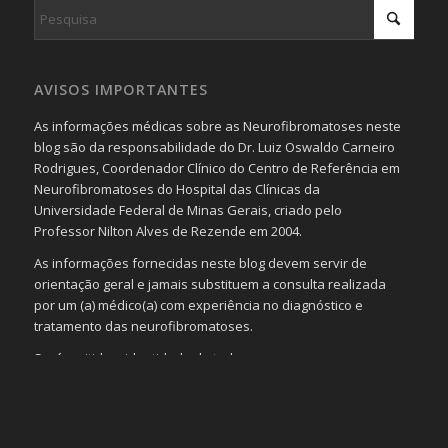
AVISOS IMPORTANTES
As informações médicas sobre as Neurofibromatoses neste
blog são da responsabilidade do Dr. Luiz Oswaldo Carneiro
Rodrigues, Coordenador Clínico do Centro de Referência em
Neurofibromatoses do Hospital das Clínicas da
Universidade Federal de Minas Gerais, criado pelo
Professor Nilton Alves de Rezende em 2004.
As informações fornecidas neste blog devem servir de
orientação geral e jamais substituem a consulta realizada
por um (a) médico(a) com experiência no diagnóstico e
tratamento das neurofibromatoses.
Será omitida a identidade de todas as pessoas que
realizam as perguntas, mesmo que elas não se importem
com isso.
Imagens somente serão publicadas se forem