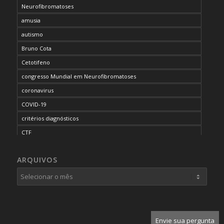
Neurofibromatoses
amusia
autismo
Bruno Cota
Cetotifeno
congresso Mundial em Neurofibromatoses
coronavirus
COVID-19
critérios diagnósticos
CTF
curso de capacitação
ARQUIVOS
desordem do processamento auditivo
diagnóstico
dificuldades cognitivas
dificuldades de aprendizado
doenças raras
Envie sua pergunta