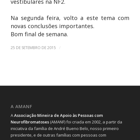
vestibulares na NF2.
Na segunda feira, volto a este tema com
novas conclusões importantes.
Bom final de semana.
/
25 DE SETEMBRO DE 2015
A AMANF
A
Associação Mineira de Apoio às Pessoas com
Neurofibromatoses
(AMANF) foi criada em 2002, a partir da
iniciativa da família de André Bueno Belo, nosso primeiro
presidente, e de outras famílias com pessoas com