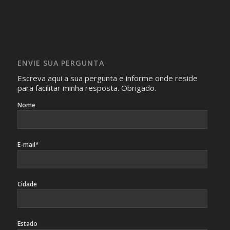
realizam as perguntas, mesmo que elas não se importem
com isso.
Imagens somente serão publicadas se forem
absolutamente necessárias para o interesse coletivo e,
caso sejam fotos de pessoas, não poderão permitir a
ENVIE SUA PERGUNTA
identificação da pessoa fotografada.
Escreva aqui a sua pergunta e informe onde reside
para facilitar minha resposta. Obrigado.
Nome
E-mail*
Cidade
Estado