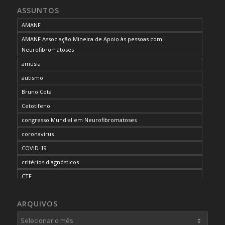
ASSUNTOS
AMANF
AMANF Associação Mineira de Apoio às pessoas com
Neurofibromatoses
amusia
autismo
Bruno Cota
Cetotifeno
congresso Mundial em Neurofibromatoses
coronavirus
COVID-19
critérios diagnósticos
CTF
curso de capacitação
ARQUIVOS
desordem do processamento auditivo
diagnóstico