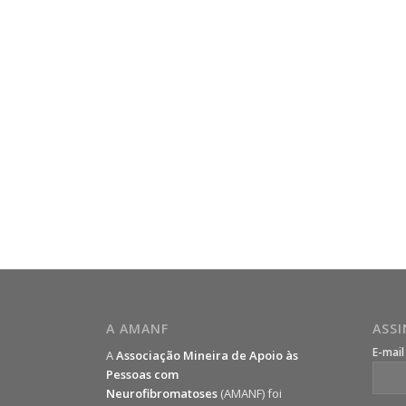
A AMANF
ASS
E-mai
A
Associação Mineira de Apoio às
Pessoas com
Neurofibromatoses
(AMANF) foi