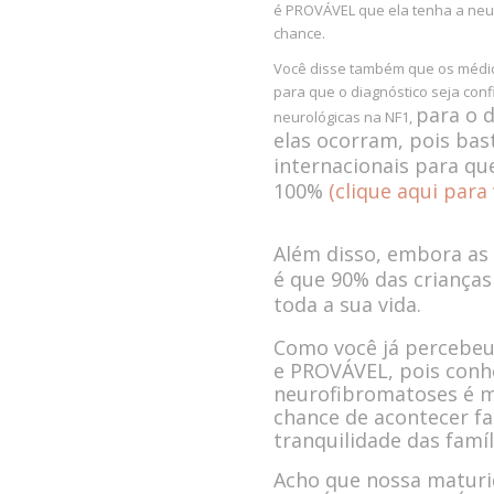
é PROVÁVEL que ela tenha a neur
chance.
Você disse também que os médic
para que o diagnóstico seja co
para o 
neurológicas na NF1,
elas ocorram, pois bast
internacionais para q
100%
(clique aqui para
Além disso, embora as
é que 90% das criança
toda a sua vida.
Como você já percebeu,
e PROVÁVEL, pois conh
neurofibromatoses é m
chance de acontecer fa
tranquilidade das famíl
Acho que nossa maturi