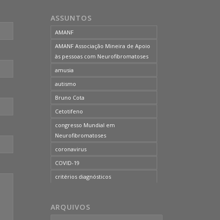
neurofibromatose do tipo 1
ASSUNTOS
neurofibromatose do tipo 2
AMANF
neurofibromatoses
AMANF Associação Mineira de Apoio
NF1
às pessoas com Neurofibromatoses
NF2
amusia
OCUPAÇÃO DO BLOG
autismo
onde tratar
Bruno Cota
problemas comportamentais
Cetotifeno
reunião mensal da AMANF
congresso Mundial em
selumetinibe
Neurofibromatoses
Sem categoria
coronavirus
SUS
COVID-19
TDAH
critérios diagnósticos
tratamento
CTF
tumor maligno da bainha do nervo
curso de capacitação
ARQUIVOS
periférico
desordem do processamento