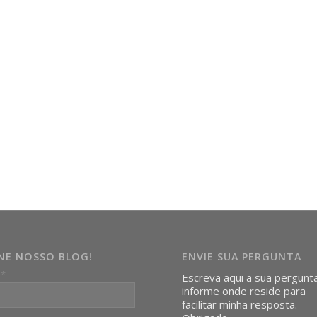
INE NOSSO BLOG!
ENVIE SUA PERGUNTA
*
l
Escreva aqui a sua pergunt
informe onde reside para
facilitar minha resposta.