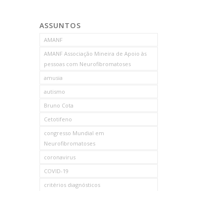
ASSUNTOS
AMANF
AMANF Associação Mineira de Apoio às
pessoas com Neurofibromatoses
amusia
autismo
Bruno Cota
Cetotifeno
congresso Mundial em
Neurofibromatoses
coronavirus
COVID-19
critérios diagnósticos
CTF
curso de capacitação