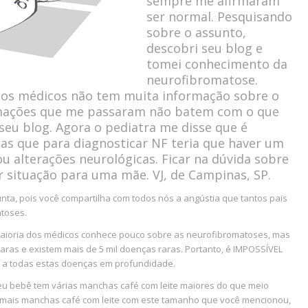
sempre me afirmaram
ser normal. Pesquisando
sobre o assunto,
descobri seu blog e
tomei conhecimento da
neurofibromatose.
 os médicos não tem muita informação sobre o
rmações que me passaram não batem com o que
 seu blog. Agora o pediatra me disse que é
as que para diagnosticar NF teria que haver um
u alterações neurológicas. Ficar na dúvida sobre
r situação para uma mãe. VJ, de Campinas, SP.
nta, pois você compartilha com todos nós a angústia que tantos pais
toses.
maioria dos médicos conhece pouco sobre as neurofibromatoses, mas
aras e existem mais de 5 mil doenças raras. Portanto, é IMPOSSÍVEL
 a todas estas doenças em profundidade.
seu bebê tem várias manchas café com leite maiores do que meio
u mais manchas café com leite com este tamanho que você mencionou,