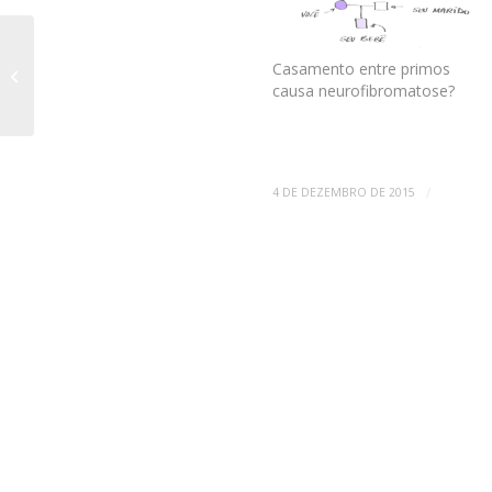
Pergunta 177 – Bullying com as
Casamento entre primos
crianças com NF1?
causa neurofibromatose?
/
4 DE DEZEMBRO DE 2015