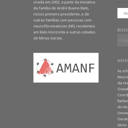
criada em 2002, a partir da iniciativa
da família de André Bueno Belo,
nosso primeiro presidente, e de
outras famílias com pessoas com
neurofibromatoses (NF), residentes
BUS
em Belo Horizonte e outras cidades
de Minas Gerais.
AVI
As in
Neuro
da re
Oswal
Coord
Refer
do Hos
Unive
Gerais
Alves