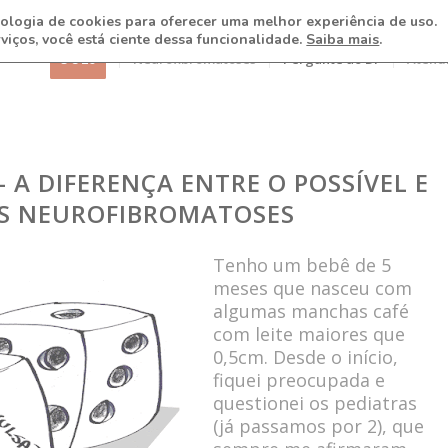
ecnologia de cookies para oferecer uma melhor experiência de uso.
rviços, você está ciente dessa funcionalidade.
Saiba mais
.
3 8 26
Neurofibromatoses
Pergunte ao Dr
Atend
 A DIFERENÇA ENTRE O POSSÍVEL E
AS NEUROFIBROMATOSES
Tenho um bebê de 5
meses que nasceu com
algumas manchas café
com leite maiores que
0,5cm. Desde o início,
fiquei preocupada e
questionei os pediatras
(já passamos por 2), que