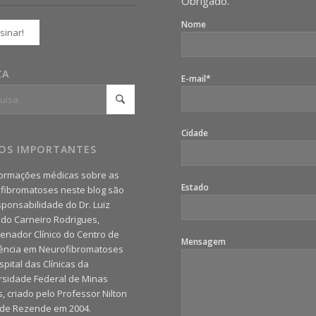
Obrigado.
Nome
CA
E-mail*
Cidade
SOS IMPORTANTES
formações médicas sobre as
Estado
fibromatoses neste blog são
sponsabilidade do Dr. Luiz
do Carneiro Rodrigues,
enador Clínico do Centro de
Mensagem
ência em Neurofibromatoses
pital das Clínicas da
rsidade Federal de Minas
, criado pelo Professor Nilton
 de Rezende em 2004.