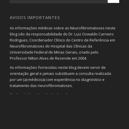
AVISOS IMPORTANTES
As informações médicas sobre as Neurofibromatoses neste
blog são da responsabilidade do Dr. Luiz Oswaldo Carneiro
Rodrigues, Coordenador Clínico do Centro de Referência em
Neurofibromatoses do Hospital das Clínicas da
Universidade Federal de Minas Gerais, criado pelo
Professor Nilton Alves de Rezende em 2004.
As informações fornecidas neste blog devem servir de
orientação geral e jamais substituem a consulta realizada
por um (a) médico(a) com experiência no diagnóstico e
tratamento das neurofibromatoses.
Será omitida a identidade de todas as pessoas que
realizam as perguntas, mesmo que elas não se importem
com isso.
Imagens somente serão publicadas se forem
absolutamente necessárias para o interesse coletivo e,
caso sejam fotos de pessoas, não poderão permitir a