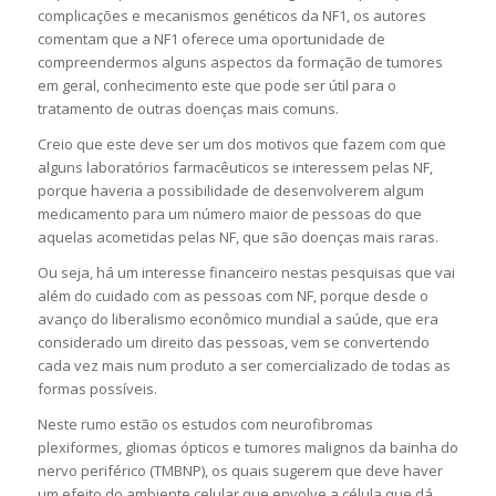
complicações e mecanismos genéticos da NF1, os autores
comentam que a NF1 oferece uma oportunidade de
compreendermos alguns aspectos da formação de tumores
em geral, conhecimento este que pode ser útil para o
tratamento de outras doenças mais comuns.
Creio que este deve ser um dos motivos que fazem com que
alguns laboratórios farmacêuticos se interessem pelas NF,
porque haveria a possibilidade de desenvolverem algum
medicamento para um número maior de pessoas do que
aquelas acometidas pelas NF, que são doenças mais raras.
Ou seja, há um interesse financeiro nestas pesquisas que vai
além do cuidado com as pessoas com NF, porque desde o
avanço do liberalismo econômico mundial a saúde, que era
considerado um direito das pessoas, vem se convertendo
cada vez mais num produto a ser comercializado de todas as
formas possíveis.
Neste rumo estão os estudos com neurofibromas
plexiformes, gliomas ópticos e tumores malignos da bainha do
nervo periférico (TMBNP), os quais sugerem que deve haver
um efeito do ambiente celular que envolve a célula que dá