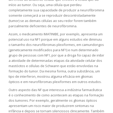
início ao tumor. Ou seja, uma célula que perdeu
completamente sua capacidade de produzir a neurofibromina
somente começará a se reproduzir descontroladamente
(tumor) se as demais células ao seu redor forem também
parcialmente deficientes de neurofibromina.
Assim, o medicamento IMATINIBE, por exemplo, apresenta um
potencial uso na NF1 porque em alguns estudos ele diminuiu
o tamanho dos neurofibromas plexiformes, em camundongos
(geneticamente modificados para NF1) e num determinado
grupo de pessoas com NF1, por que a droga foi capaz de inibir
a atividade de determinadas etapas da atividade celular dos
mastócitos e células de Schwann que estão envolvidas na
formação do tumor. Da mesma forma, outra substância, um
tipo de interferon, mostrou alguma eficácia em gliomas
ópticos e em neurofibromas plexiformes em outros estudos.
Outro aspecto das NF que interessa a indústria farmacêutica
é o conhecimento de como acontecem as etapas na formação
dos tumores. Por exemplo, geralmente os gliomas ópticos
apresentam um risco maior de produzirem sintomas na
infância e depois se tornam silenciosos clinicamente. Também