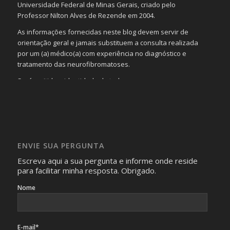
Universidade Federal de Minas Gerais, criado pelo
Professor Nilton Alves de Rezende em 2004.
As informações fornecidas neste blog devem servir de
orientação geral e jamais substituem a consulta realizada
por um (a) médico(a) com experiência no diagnóstico e
tratamento das neurofibromatoses.
Será omitida a identidade de todas as pessoas que
realizam as perguntas, mesmo que elas não se importem
com isso.
Imagens somente serão publicadas se forem
absolutamente necessárias para o interesse coletivo e,
caso sejam fotos de pessoas, não poderão permitir a
ENVIE SUA PERGUNTA
identificação da pessoa fotografada.
Escreva aqui a sua pergunta e informe onde reside
para facilitar minha resposta. Obrigado.
Nome
E-mail*