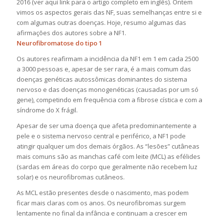
2016 (ver aqui link para o artigo completo em inglês). Ontem
vimos os aspectos gerais das NF, suas semelhanças entre si e
com algumas outras doenças. Hoje, resumo algumas das
afirmações dos autores sobre a NF1.
Neurofibromatose do tipo 1
Os autores reafirmam a incidência da NF1 em 1 em cada 2500
a 3000 pessoas e, apesar de ser rara, é a mais comum das
doenças genéticas autossômicas dominantes do sistema
nervoso e das doenças monogenéticas (causadas por um só
gene), competindo em frequência com a fibrose cística e com a
síndrome do X frágil.
Apesar de ser uma doença que afeta predominantemente a
pele e o sistema nervoso central e periférico, a NF1 pode
atingir qualquer um dos demais órgãos. As “lesões” cutâneas
mais comuns são as manchas café com leite (MCL) as efélides
(sardas em áreas do corpo que geralmente não recebem luz
solar) e os neurofibromas cutâneos.
As MCL estão presentes desde o nascimento, mas podem
ficar mais claras com os anos. Os neurofibromas surgem
lentamente no final da infância e continuam a crescer em