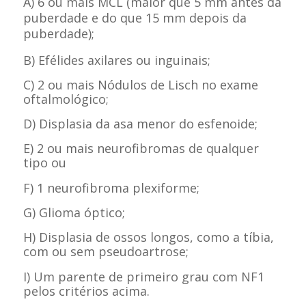
A) 6 ou mais MCL (maior que 5 mm antes da
puberdade e do que 15 mm depois da
puberdade);
B) Efélides axilares ou inguinais;
C) 2 ou mais Nódulos de Lisch no exame
oftalmológico;
D) Displasia da asa menor do esfenoide;
E) 2 ou mais neurofibromas de qualquer
tipo ou
F) 1 neurofibroma plexiforme;
G) Glioma óptico;
H) Displasia de ossos longos, como a tíbia,
com ou sem pseudoartrose;
I) Um parente de primeiro grau com NF1
pelos critérios acima.