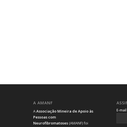
A AMANF
ASS
E-mai
A
Associação Mineira de Apoio às
Pessoas com
Neurofibromatoses
(AMANF) foi