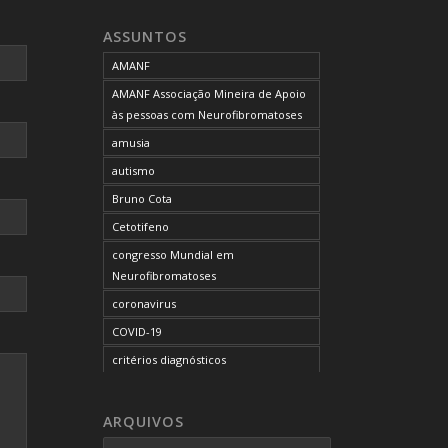
neurofibromatose do tipo 1
ASSUNTOS
neurofibromatose do tipo 2
AMANF
neurofibromatoses
AMANF Associação Mineira de Apoio
NF1
às pessoas com Neurofibromatoses
NF2
amusia
OCUPAÇÃO DO BLOG
autismo
onde tratar
Bruno Cota
problemas comportamentais
Cetotifeno
reunião mensal da AMANF
congresso Mundial em
selumetinibe
Neurofibromatoses
Sem categoria
coronavirus
SUS
COVID-19
TDAH
critérios diagnósticos
tratamento
CTF
tumor maligno da bainha do nervo
curso de capacitação
ARQUIVOS
periférico
desordem do processamento