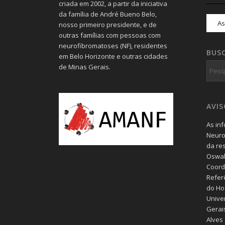
criada em 2002, a partir da iniciativa
da família de André Bueno Belo,
nosso primeiro presidente, e de
outras famílias com pessoas com
neurofibromatoses (NF), residentes
BUS
em Belo Horizonte e outras cidades
de Minas Gerais.
AVI
As in
Neuro
da re
Oswal
Coord
Refer
do Hos
Unive
Gerais
Alves