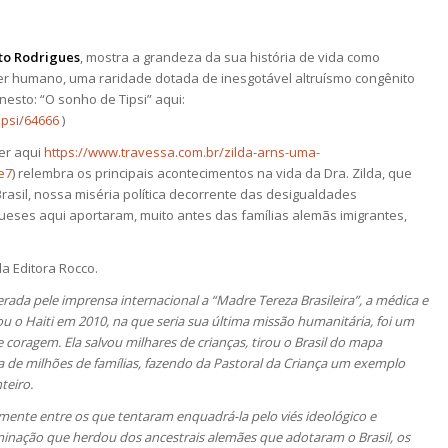
to Rodrigues
, mostra a grandeza da sua história de vida como
er humano, uma raridade dotada de inesgotável altruísmo congênito
nesto: “O sonho de Tipsi” aqui:
ipsi/64666
)
ver aqui
https://www.travessa.com.br/zilda-arns-uma-
e7
) relembra os principais acontecimentos na vida da Dra. Zilda, que
asil, nossa miséria política decorrente das desigualdades
ueses aqui aportaram, muito antes das famílias alemãs imigrantes,
a Editora Rocco.
rada pele imprensa internacional a “Madre Tereza Brasileira”, a médica e
tou o Haiti em 2010, na que seria sua última missão humanitária, foi um
oragem. Ela salvou milhares de crianças, tirou o Brasil do mapa
a de milhões de famílias, fazendo da Pastoral da Criança um exemplo
teiro.
ente entre os que tentaram enquadrá-la pelo viés ideológico e
erminação que herdou dos ancestrais alemães que adotaram o Brasil, os