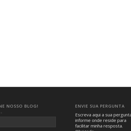
INE NOSSO BLOG!
ENVIE SUA PERGUNTA
*
l
Escreva aqui a sua pergunt
informe onde reside para
facilitar minha resposta.