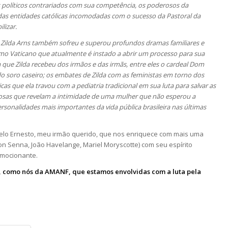
 políticos contrariados com sua competência, os poderosos da
das entidades católicas incomodadas com o sucesso da Pastoral da
lizar.
ue Zilda Arns também sofreu e superou profundos dramas familiares e
mo Vaticano que atualmente é instado a abrir um processo para sua
a que Zilda recebeu dos irmãos e das irmãs, entre eles o cardeal Dom
o soro caseiro; os embates de Zilda com as feministas em torno dos
as que ela travou com a pediatria tradicional em sua luta para salvar as
orosas que revelam a intimidade de uma mulher que não esperou a
nalidades mais importantes da vida pública brasileira nas últimas
 pelo Ernesto, meu irmão querido, que nos enriquece com mais uma
on Senna, João Havelange, Mariel Moryscotte) com seu espírito
 emocionante.
s, como nós da AMANF, que estamos envolvidas com a luta pela