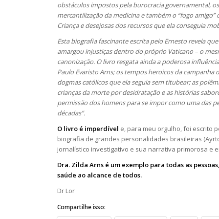
obstáculos impostos pela burocracia governamental, os
mercantilização da medicina e também o “fogo amigo” 
Criança e desejosas dos recursos que ela conseguia mobi
Esta biografia fascinante escrita pelo Ernesto revela q
amargou injustiças dentro do próprio Vaticano – o mes
canonização. O livro resgata ainda a poderosa influênci
Paulo Evaristo Arns; os tempos heroicos da campanha d
dogmas católicos que ela seguia sem titubear; as polêmic
crianças da morte por desidratação e as histórias sab
permissão dos homens para se impor como uma das perso
décadas”.
O livro é imperdível
e, para meu orgulho, foi escrito
biografia de grandes personalidades brasileiras (Ayrt
jornalístico investigativo e sua narrativa primorosa e
Dra. Zilda Arns é um exemplo para todas as pessoa
saúde ao alcance de todos.
Dr Lor
Compartilhe isso: