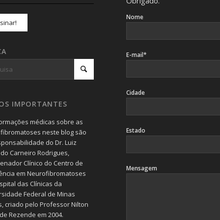
Obrigado.
Nome
CA
E-mail*
Cidade
SOS IMPORTANTES
formações médicas sobre as
Estado
fibromatoses neste blog são
sponsabilidade do Dr. Luiz
do Carneiro Rodrigues,
enador Clínico do Centro de
Mensagem
ência em Neurofibromatoses
pital das Clínicas da
rsidade Federal de Minas
, criado pelo Professor Nilton
 de Rezende em 2004.