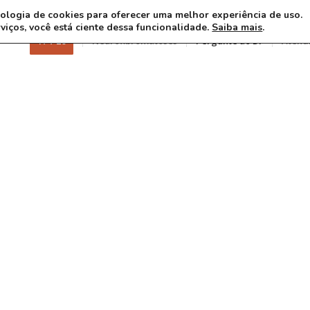
ecnologia de cookies para oferecer uma melhor experiência de uso.
rviços, você está ciente dessa funcionalidade.
Saiba mais
.
17 7 26
Neurofibromatoses
Pergunte ao Dr
Atend