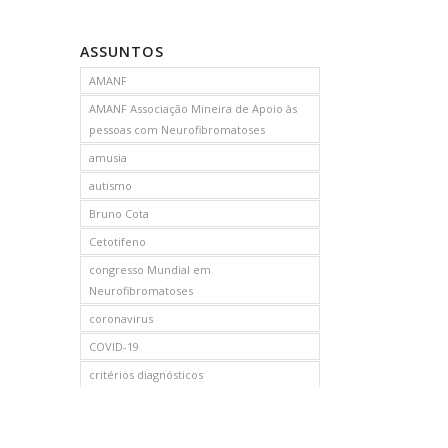
ASSUNTOS
AMANF
AMANF Associação Mineira de Apoio às
pessoas com Neurofibromatoses
amusia
autismo
Bruno Cota
Cetotifeno
congresso Mundial em
Neurofibromatoses
coronavirus
COVID-19
critérios diagnósticos
CTF
curso de capacitação