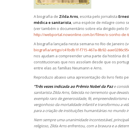
A biografia de
Zilda Arns
, escrita pelo jornalista
Ernes
médica e sanitarista
, uma espécie de milagre como s
(ver também o documentário sobre ela dirigido pelo Er
http://webportal.nowonline.com.br/filme/o-sonho-de-t
A biografia lançada nesta semana no Rio de Janeiro (
biografia/artigo/c41bdb1f-f715-467a-8b92-aae0286c95
nos ajudam a compreender uma parte da história do Br
constitucionais que nos assolam desde que os portug
entre elas as famílias Neumann e Arns.
Reproduzo abaixo uma apresentação do livro feito pel
“Três vezes indicada ao Prêmio Nobel da Paz
e conside
sanitarista Zilda Arns, falecida no terremoto que devas
exemplo raro de generosidade, fé, empreendedorismo e c
vergonhoso da mortalidade infantil e transformou a vid
para a criação de instituições humanitárias no mundo in
Nem sempre uma unanimidade incontestável, principalm
religioso, Zilda Arns enfrentou, com a bravura e a det