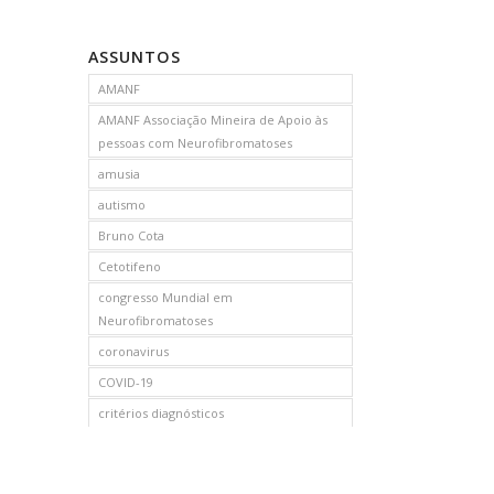
ASSUNTOS
AMANF
AMANF Associação Mineira de Apoio às
pessoas com Neurofibromatoses
amusia
autismo
Bruno Cota
Cetotifeno
congresso Mundial em
Neurofibromatoses
coronavirus
COVID-19
critérios diagnósticos
CTF
curso de capacitação