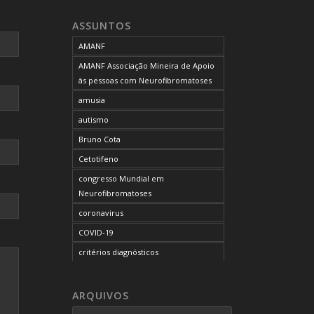
neurofibromatose do tipo 1
ASSUNTOS
neurofibromatose do tipo 2
AMANF
neurofibromatoses
AMANF Associação Mineira de Apoio
NF1
às pessoas com Neurofibromatoses
NF2
amusia
OCUPAÇÃO DO BLOG
autismo
onde tratar
Bruno Cota
problemas comportamentais
Cetotifeno
reunião mensal da AMANF
congresso Mundial em
selumetinibe
Neurofibromatoses
Sem categoria
coronavirus
SUS
COVID-19
TDAH
critérios diagnósticos
tratamento
CTF
tumor maligno da bainha do nervo
curso de capacitação
ARQUIVOS
periférico
desordem do processamento