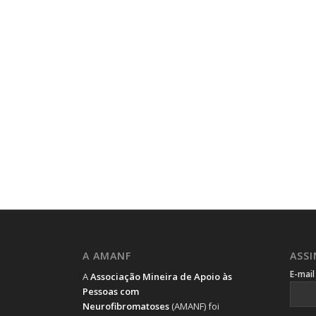
A AMANF
ASS
E-mai
A
Associação Mineira de Apoio às
Pessoas com
Neurofibromatoses
(AMANF) foi