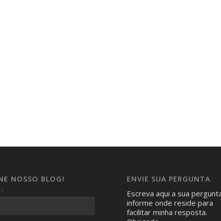
INE NOSSO BLOG!
ENVIE SUA PERGUNTA
*
l
Escreva aqui a sua pergunt
informe onde reside para
facilitar minha resposta.