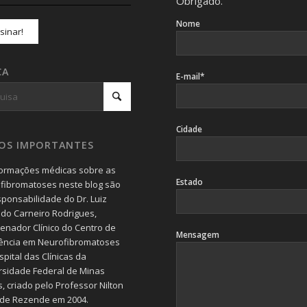
Obrigado.
Nome
CA
E-mail*
Cidade
SOS IMPORTANTES
formações médicas sobre as
Estado
fibromatoses neste blog são
sponsabilidade do Dr. Luiz
do Carneiro Rodrigues,
enador Clínico do Centro de
Mensagem
ência em Neurofibromatoses
pital das Clínicas da
rsidade Federal de Minas
, criado pelo Professor Nilton
 de Rezende em 2004.