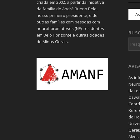
criada em 2002, a partir da iniciativa
da família de André Bueno Belo,
nosso primeiro presidente, e de
outras famílias com pessoas com
neurofibromatoses (NF), residentes
BUS
em Belo Horizonte e outras cidades
de Minas Gerais.
AVI
As in
Neuro
da re
Oswal
Coord
Refer
do Hos
Unive
Gerais
Alves