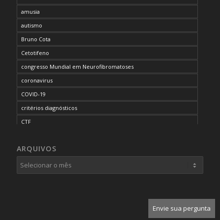
amusia
autismo
Bruno Cota
Cetotifeno
congresso Mundial em Neurofibromatoses
coronavirus
COVID-19
critérios diagnósticos
CTF
curso de capacitação
ARQUIVOS
desordem do processamento auditivo
diagnóstico
dificuldades cognitivas
dificuldades de aprendizado
doenças raras
Envie sua pergunta
dor