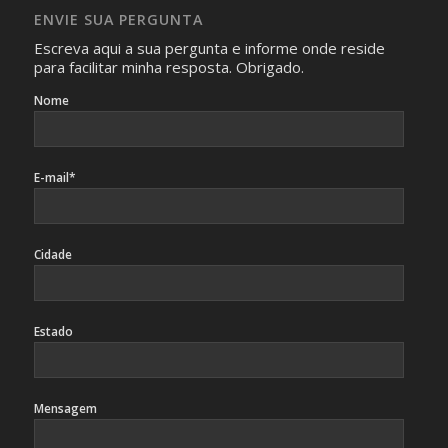
caso sejam fotos de pessoas, não poderão permitir a
ENVIE SUA PERGUNTA
identificação da pessoa fotografada.
Escreva aqui a sua pergunta e informe onde reside
para facilitar minha resposta. Obrigado.
Nome
E-mail*
Cidade
Estado
Mensagem