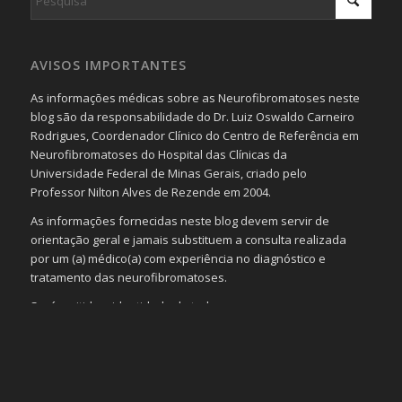
AVISOS IMPORTANTES
As informações médicas sobre as Neurofibromatoses neste
blog são da responsabilidade do Dr. Luiz Oswaldo Carneiro
Rodrigues, Coordenador Clínico do Centro de Referência em
Neurofibromatoses do Hospital das Clínicas da
Universidade Federal de Minas Gerais, criado pelo
Professor Nilton Alves de Rezende em 2004.
As informações fornecidas neste blog devem servir de
orientação geral e jamais substituem a consulta realizada
por um (a) médico(a) com experiência no diagnóstico e
tratamento das neurofibromatoses.
Será omitida a identidade de todas as pessoas que
realizam as perguntas, mesmo que elas não se importem
com isso.
Imagens somente serão publicadas se forem
absolutamente necessárias para o interesse coletivo e,