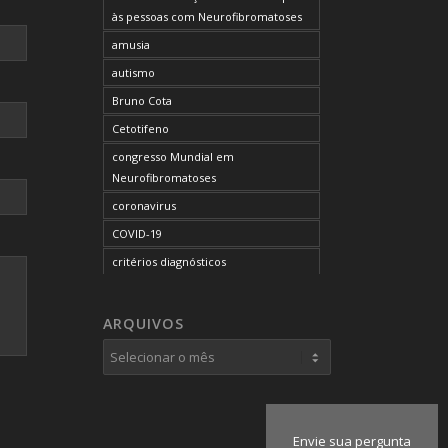
às pessoas com Neurofibromatoses
amusia
autismo
Bruno Cota
Cetotifeno
congresso Mundial em
Neurofibromatoses
coronavirus
COVID-19
critérios diagnósticos
CTF
curso de capacitação
ARQUIVOS
desordem do processamento
auditivo
diagnóstico
dificuldades cognitivas
Envie sua pergunta