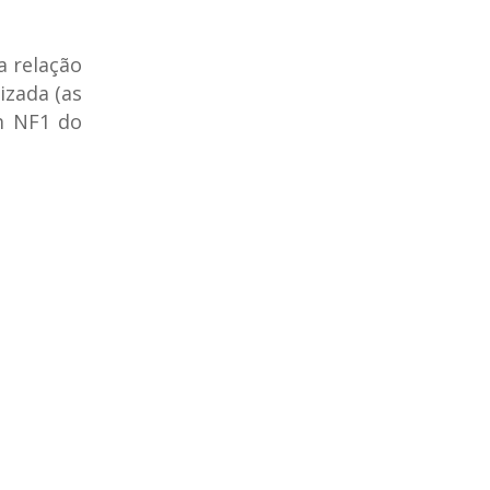
a relação
izada (as
m NF1 do