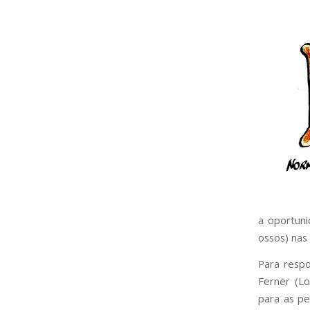
a oportun
ossos) nas
Para respo
Ferner (L
para as p