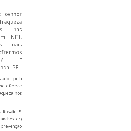
o senhor
raqueza
os nas
om NF1.
s mais
ofrermos
ose? ”
nda, PE.
igado pela
me oferece
aqueza nos
 Rosalie E.
anchester)
 prevenção