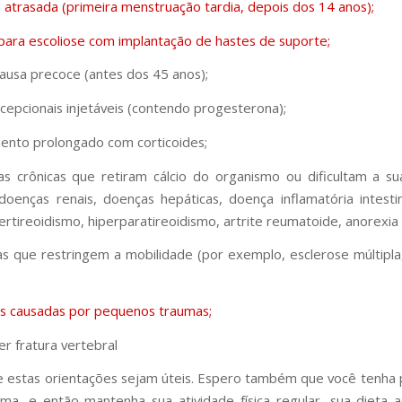
atrasada (primeira menstruação tardia, depois dos 14 anos);
 para escoliose com implantação de hastes de suporte;
usa precoce (antes dos 45 anos);
ncepcionais injetáveis (contendo progesterona);
ento prolongado com corticoides;
s crônicas que retiram cálcio do organismo ou dificultam a s
 (doenças renais, doenças hepáticas, doença inflamatória intesti
pertireoidismo, hiperparatireoidismo, artrite reumatoide, anorexia
s que restringem a mobilidade (por exemplo, esclerose múltipl
as causadas por pequenos traumas;
er fratura vertebral
 estas orientações sejam úteis. Espero também que você tenha
ima, e então mantenha sua atividade física regular, sua dieta