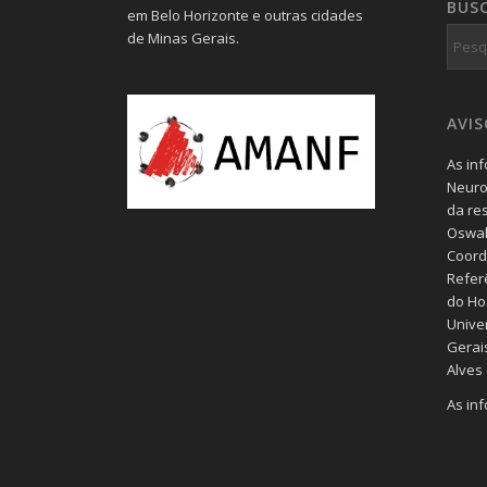
BUS
em Belo Horizonte e outras cidades
de Minas Gerais.
AVI
As in
Neuro
da re
Oswal
Coord
Refer
do Hos
Unive
Gerais
Alves
As in
blog 
geral
consul