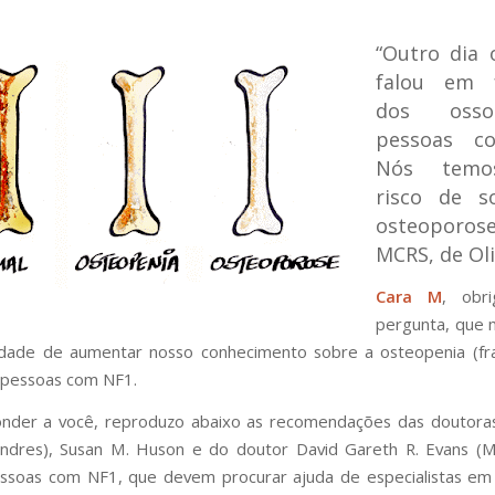
“Outro dia 
falou em f
dos oss
pessoas c
Nós temo
risco de s
osteopor
MCRS, de Oli
Cara M
, obr
pergunta, que 
idade de aumentar nosso conhecimento sobre a osteopenia (fr
 pessoas com NF1.
nder a você, reproduzo abaixo as recomendações das doutoras
ondres), Susan M. Huson e do doutor David Gareth R. Evans (M
essoas com NF1, que devem procurar ajuda de especialistas em