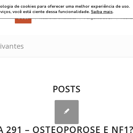
ecnologia de cookies para oferecer uma melhor experiência de uso.
rviços, você está ciente dessa funcionalidade.
Saiba mais
.
3 8 26
Neurofibromatoses
Pergunte ao Dr
Atend
sivantes
POSTS
 291 – OSTEOPOROSE E NF1