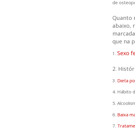
de osteopo
Quanto m
abaixo, 
marcada
que na p
Sexo f
1.
2. Histó
3.
Dieta po
4. Hábito 
5. Alcoolis
6.
Baixa ma
7.
Tratamen