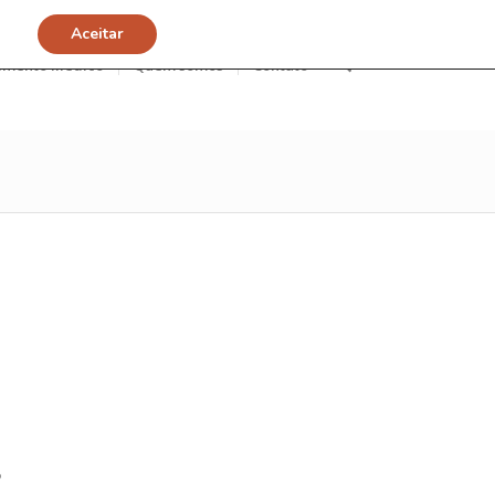
Aceitar
imento Médico
Quem somos
Contato
?