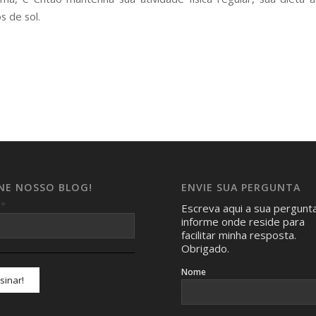
s de sol.
INE NOSSO BLOG!
ENVIE SUA PERGUNTA
*
l
Escreva aqui a sua pergunt
informe onde reside para
facilitar minha resposta.
Obrigado.
Nome