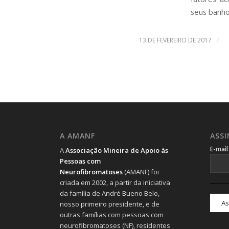
seus banho
/
13 DE FEVEREIRO DE 2017
A AMANF
ASS
E-mai
A
Associação Mineira de Apoio às
Pessoas com
Neurofibromatoses
(AMANF) foi
criada em 2002, a partir da iniciativa
da família de André Bueno Belo,
nosso primeiro presidente, e de
outras famílias com pessoas com
neurofibromatoses (NF), residentes