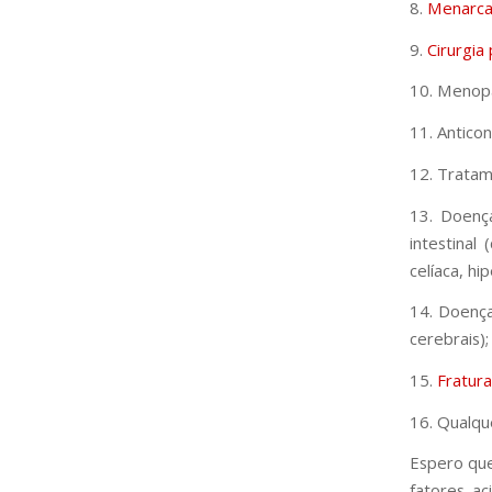
8.
Menarca 
9.
Cirurgia
10. Menopa
11. Antico
12. Tratam
13. Doença
intestinal
celíaca, hi
14. Doença
cerebrais);
15.
Fratur
16. Qualqu
Espero que
fatores ac