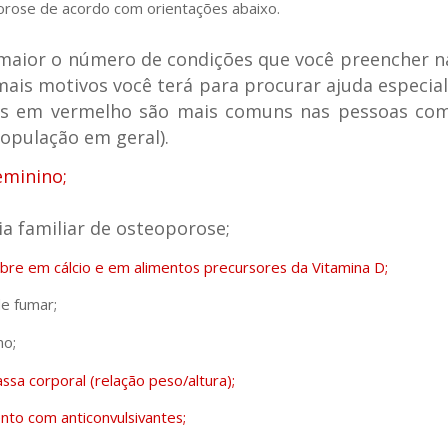
rose de acordo com orientações abaixo.
aior o número de condições que você preencher n
mais motivos você terá para procurar ajuda especial
s em vermelho são mais comuns nas pessoas co
opulação em geral).
eminino;
ria familiar de osteoporose;
bre em cálcio e em alimentos precursores da Vitamina D;
de fumar;
mo;
ssa corporal (relação peso/altura);
to com anticonvulsivantes;