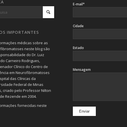
CA
E-mail*
Cidade
SOS IMPORTANTES
formações médicas sobre as
Estado
fibromatoses neste blog são
sponsabilidade do Dr. Luiz
do Carneiro Rodrigues,
enador Clínico do Centro de
Mensagem
ência em Neurofibromatoses
pital das Clínicas da
rsidade Federal de Minas
, criado pelo Professor Nilton
 de Rezende em 2004.
formações fornecidas neste
devem servir de orientação
 e jamais substituem a
ta realizada por um (a)