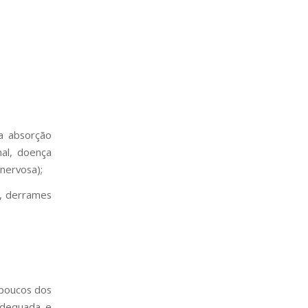
ua absorção
nal, doença
 nervosa);
a, derrames
 poucos dos
 adequada e