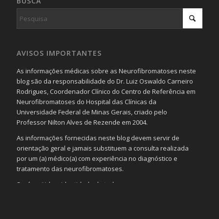
BUSCA
AVISOS IMPORTANTES
As informações médicas sobre as Neurofibromatoses neste
blog são da responsabilidade do Dr. Luiz Oswaldo Carneiro
Rodrigues, Coordenador Clínico do Centro de Referência em
Neurofibromatoses do Hospital das Clínicas da
Universidade Federal de Minas Gerais, criado pelo
Professor Nilton Alves de Rezende em 2004.
As informações fornecidas neste blog devem servir de
orientação geral e jamais substituem a consulta realizada
por um (a) médico(a) com experiência no diagnóstico e
tratamento das neurofibromatoses.
Será omitida a identidade de todas as pessoas que
realizam as perguntas, mesmo que elas não se importem
com isso.