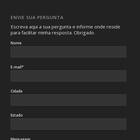
Imagens somente serão publicadas se forem
absolutamente necessárias para o interesse coletivo e,
caso sejam fotos de pessoas, não poderão permitir a
ENVIE SUA PERGUNTA
identificação da pessoa fotografada.
Escreva aqui a sua pergunta e informe onde reside
para facilitar minha resposta. Obrigado.
Nome
E-mail*
Cidade
Estado
Mensagem