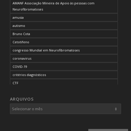
AMANF Associação Mineira de Apoio às pessoas com
Neurofibromatoses
amusia
autismo
Bruno Cota
Cetotifeno
congresso Mundial em Neurofibromatoses
coronavirus
COVID-19
critérios diagnósticos
CTF
curso de capacitação
ARQUIVOS
desordem do processamento auditivo
diagnóstico
dificuldades cognitivas
dificuldades de aprendizado