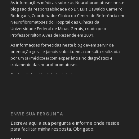
As informações médicas sobre as Neurofibromatoses neste
blog são da responsabilidade do Dr. Luiz Oswaldo Carneiro
Rodrigues, Coordenador Clínico do Centro de Referência em
Neurofibromatoses do Hospital das Clínicas da
Universidade Federal de Minas Gerais, criado pelo
Professor Nilton Alves de Rezende em 2004.
As informações fornecidas neste blog devem servir de
orientação geral e jamais substituem a consulta realizada
por um (a) médico(a) com experiência no diagnóstico e
tratamento das neurofibromatoses.
Será omitida a identidade de todas as pessoas que
realizam as perguntas, mesmo que elas não se importem
com isso.
Imagens somente serão publicadas se forem
absolutamente necessárias para o interesse coletivo e,
caso sejam fotos de pessoas, não poderão permitir a
ENVIE SUA PERGUNTA
identificação da pessoa fotografada.
Escreva aqui a sua pergunta e informe onde reside
para facilitar minha resposta. Obrigado.