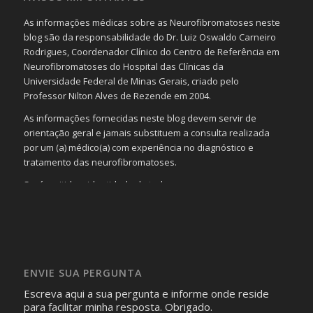
As informações médicas sobre as Neurofibromatoses neste
blog são da responsabilidade do Dr. Luiz Oswaldo Carneiro
Rodrigues, Coordenador Clínico do Centro de Referência em
Neurofibromatoses do Hospital das Clínicas da
Universidade Federal de Minas Gerais, criado pelo
Professor Nilton Alves de Rezende em 2004.
As informações fornecidas neste blog devem servir de
orientação geral e jamais substituem a consulta realizada
por um (a) médico(a) com experiência no diagnóstico e
tratamento das neurofibromatoses.
Será omitida a identidade de todas as pessoas que
realizam as perguntas, mesmo que elas não se importem
com isso.
Imagens somente serão publicadas se forem
absolutamente necessárias para o interesse coletivo e,
caso sejam fotos de pessoas, não poderão permitir a
ENVIE SUA PERGUNTA
identificação da pessoa fotografada.
Escreva aqui a sua pergunta e informe onde reside
para facilitar minha resposta. Obrigado.