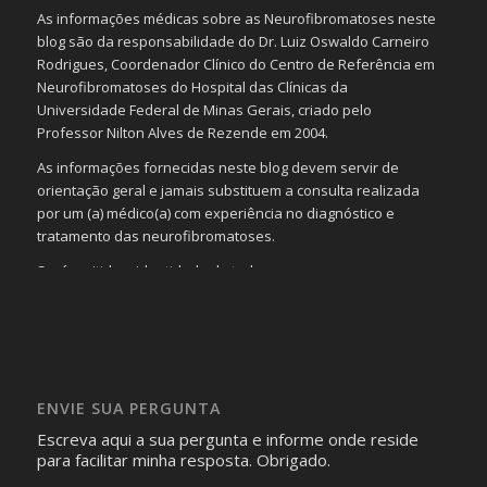
As informações médicas sobre as Neurofibromatoses neste
blog são da responsabilidade do Dr. Luiz Oswaldo Carneiro
Rodrigues, Coordenador Clínico do Centro de Referência em
Neurofibromatoses do Hospital das Clínicas da
Universidade Federal de Minas Gerais, criado pelo
Professor Nilton Alves de Rezende em 2004.
As informações fornecidas neste blog devem servir de
orientação geral e jamais substituem a consulta realizada
por um (a) médico(a) com experiência no diagnóstico e
tratamento das neurofibromatoses.
Será omitida a identidade de todas as pessoas que
realizam as perguntas, mesmo que elas não se importem
com isso.
Imagens somente serão publicadas se forem
absolutamente necessárias para o interesse coletivo e,
caso sejam fotos de pessoas, não poderão permitir a
ENVIE SUA PERGUNTA
identificação da pessoa fotografada.
Escreva aqui a sua pergunta e informe onde reside
para facilitar minha resposta. Obrigado.