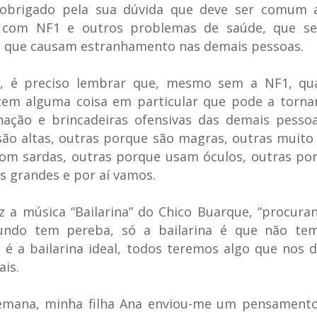
 obrigado pela sua dúvida que deve ser comum 
s com NF1 e outros problemas de saúde, que s
 e que causam estranhamento nas demais pessoas.
o, é preciso lembrar que, mesmo sem a NF1, qu
tem alguma coisa em particular que pode a tornar
inação e brincadeiras ofensivas das demais pesso
ão altas, outras porque são magras, outras muito
com sardas, outras porque usam óculos, outras po
s grandes e por aí vamos.
 a música “Bailarina” do Chico Buarque, “procur
ndo tem pereba, só a bailarina é que não te
é a bailarina ideal, todos teremos algo que nos d
is.
emana, minha filha Ana enviou-me um pensamento