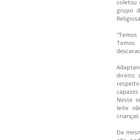
coletou
grupo d
Religiosa
“Temos o
Temos o
descarac
Adaptand
direito
respeit
capazes 
Neste s
leite n
crianças
Da mesm