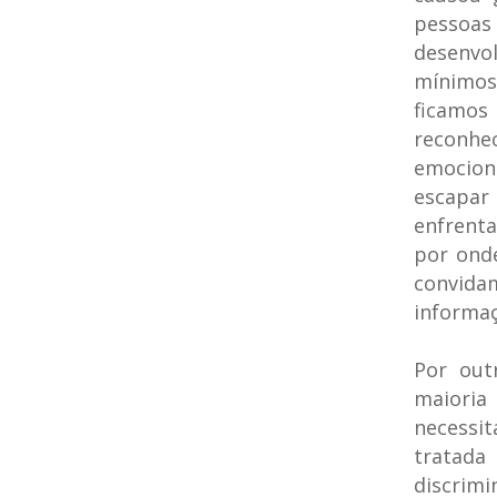
pessoas
desenvo
mínimos
ficamo
reconhec
emocion
escapar 
enfrenta
por ond
convida
informaç
Por out
maioria
necessi
tratada
discrim