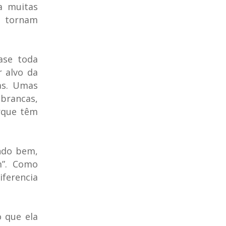
a muitas
e tornam
ase toda
 alvo da
as. Umas
 brancas,
rque têm
ando bem,
m”. Como
iferencia
 que ela