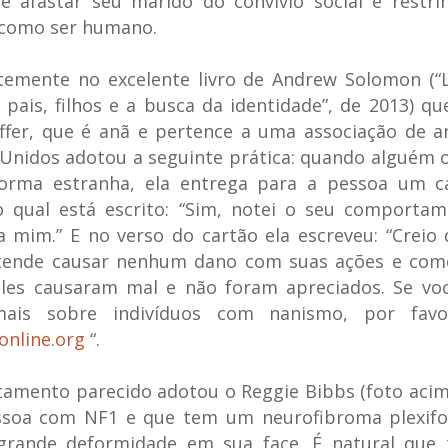
 afastar seu marido do convívio social e restri
s como ser humano.
ntemente no excelente livro de Andrew Solomon (“
 pais, filhos e a busca da identidade”, de 2013) q
ffer, que é anã e pertence a uma associação de a
Unidos adotou a seguinte prática: quando alguém 
forma estranha, ela entrega para a pessoa um c
 qual está escrito: “
Sim, notei o seu comporta
 a mim
.” E no verso do cartão ela escreveu: “
Creio 
tende causar nenhum dano com suas ações e come
les causaram mal e não foram apreciados. Se voc
ais sobre indivíduos com nanismo, por favor
online.org
“.
mento parecido adotou o Reggie Bibbs (foto acim
soa com NF1 e que tem um neurofibroma plexif
grande deformidade em sua face. É natural que 