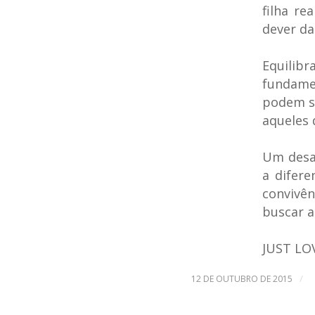
filha re
dever da
Equilib
fundame
podem se
aqueles
Um desa
a difere
convivên
buscar a
JUST LO
/
12 DE OUTUBRO DE 2015