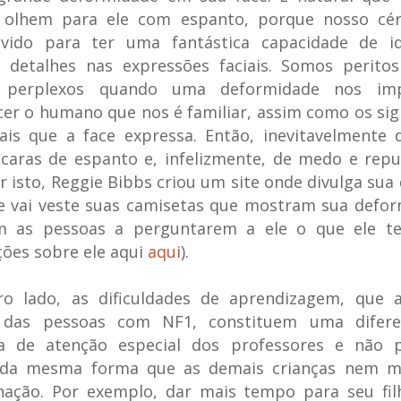
 olhem para ele com espanto, porque nosso cér
lvido para ter uma fantástica capacidade de ide
 detalhes nas expressões faciais. Somos peritos
s perplexos quando uma deformidade nos im
er o humano que nos é familiar, assim como os sig
ais que a face expressa. Então, inevitavelmente 
caras de espanto e, infelizmente, de medo e repu
r isto, Reggie Bibbs criou um site onde divulga sua
e vai veste suas camisetas que mostram sua defor
m as pessoas a perguntarem a ele o que ele t
ões sobre ele aqui
aqui
).
ro lado, as dificuldades de aprendizagem, que 
 das pessoas com NF1, constituem uma difer
ta de atenção especial dos professores e não 
 da mesma forma que as demais crianças nem m
inação. Por exemplo, dar mais tempo para seu fil