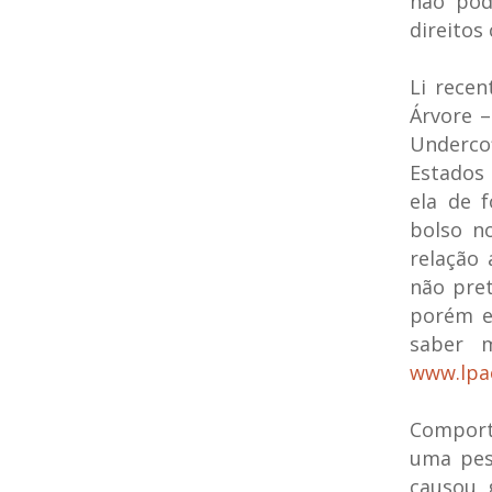
não pode
direito
Li rece
Árvore –
Underco
Estados 
ela de 
bolso no
relação
não pre
porém e
saber m
www.lpa
Comporta
uma pes
causou 