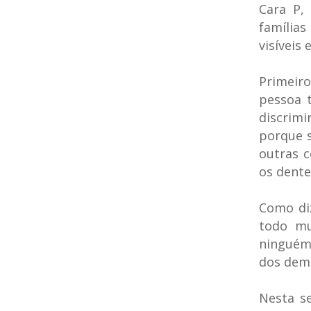
Cara P,
família
visíveis
Primeir
pessoa 
discrim
porque s
outras 
os dente
Como diz
todo mu
ninguém 
dos dema
Nesta s