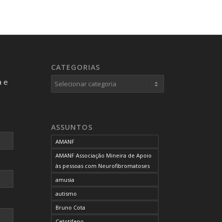
CATEGORIAS
Categorias
a e
ASSUNTOS
AMANF
AMANF Associação Mineira de Apoio
às pessoas com Neurofibromatoses
amusia
autismo
Bruno Cota
Cetotifeno