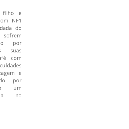
filho e
com NF1
rdada do
 sofrem
ção por
s suas
afé com
iculdades
zagem e
do por
de um
roma no