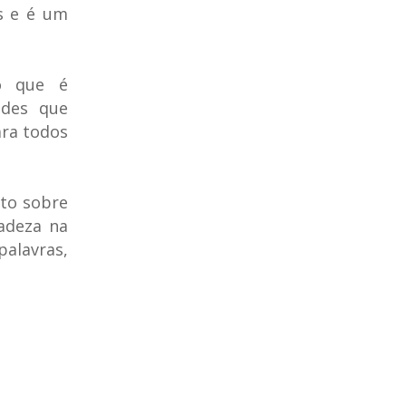
as e é um
lo que é
ades que
ara todos
to sobre
cadeza na
palavras,