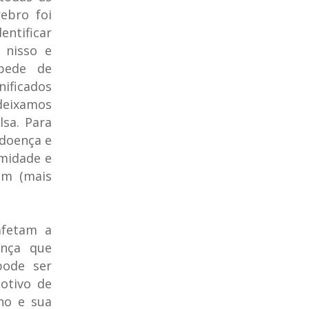
ebro foi
ntificar
 nisso e
pede de
nificados
deixamos
lsa. Para
 doença e
midade e
em (mais
afetam a
ença que
pode ser
otivo de
ho e sua