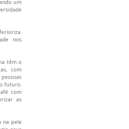
tando um
ersidade
erioriza.
dade nos
lha têm o
ças, com
 pessoas
o futuro.
café com
rizar as
 na pele