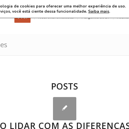
ecnologia de cookies para oferecer uma melhor experiência de uso.
rviços, você está ciente dessa funcionalidade.
Saiba mais
.
3 8 26
Neurofibromatoses
Pergunte ao Dr
Atend
des
POSTS
O LIDAR COM AS DIFERENÇA