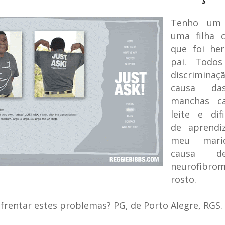
Tenho um 
uma filha 
que foi he
pai. Todos
discrimina
causa da
manchas c
leite e dif
de aprendi
meu mari
causa 
neurofib
rosto.
rentar estes problemas? PG, de Porto Alegre, RGS.