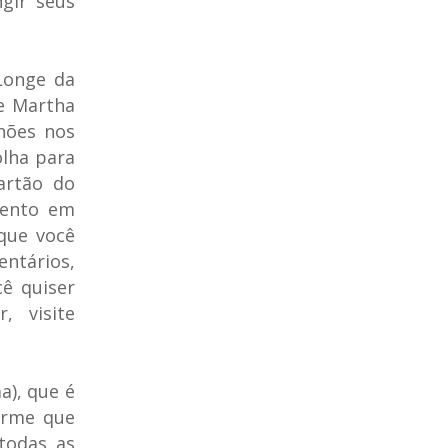
ngir seus
Longe da
ue Martha
nões nos
olha para
artão do
mento em
que você
ntários,
ê quiser
, visite
a), que é
orme que
todas as