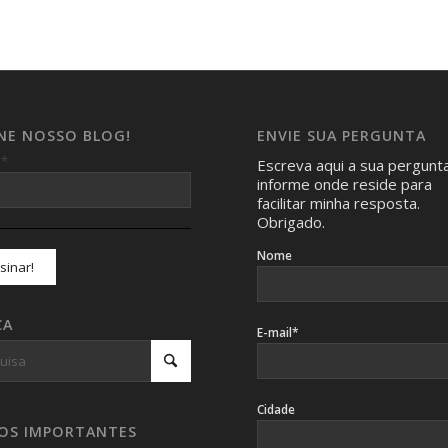
INE NOSSO BLOG!
ENVIE SUA PERGUNTA
*
l
Escreva aqui a sua pergunt
informe onde reside para
facilitar minha resposta.
Obrigado.
Nome
CA
E-mail*
Cidade
SOS IMPORTANTES