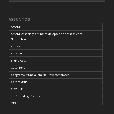
ASSUNTOS
AMANF
AMANF Associação Mineira de Apoio às pessoas com
Neurofibromatoses
amusia
autismo
Bruno Cota
Cetotifeno
congresso Mundial em Neurofibromatoses
coronavirus
COVID-19
critérios diagnósticos
CTF
curso de capacitação