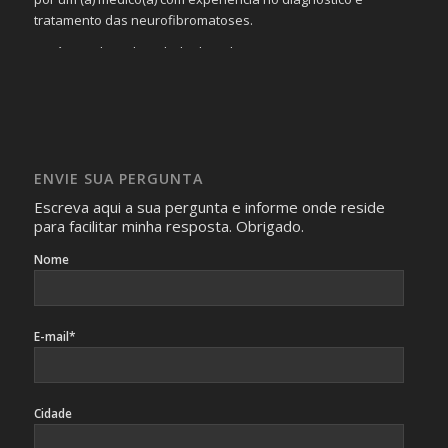
tratamento das neurofibromatoses.
Será omitida a identidade de todas as pessoas que
realizam as perguntas, mesmo que elas não se importem
com isso.
Imagens somente serão publicadas se forem
absolutamente necessárias para o interesse coletivo e,
caso sejam fotos de pessoas, não poderão permitir a
ENVIE SUA PERGUNTA
identificação da pessoa fotografada.
Escreva aqui a sua pergunta e informe onde reside
para facilitar minha resposta. Obrigado.
Nome
E-mail*
Cidade