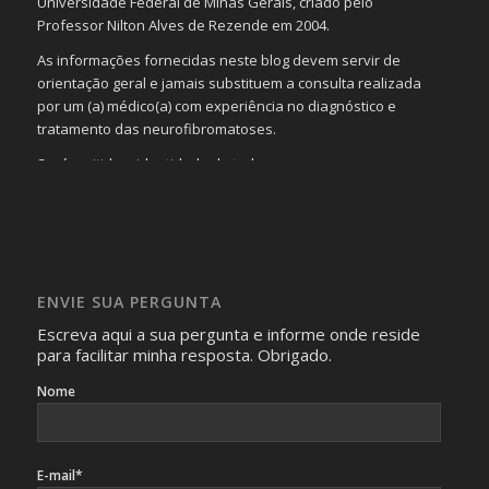
Universidade Federal de Minas Gerais, criado pelo
Professor Nilton Alves de Rezende em 2004.
As informações fornecidas neste blog devem servir de
orientação geral e jamais substituem a consulta realizada
por um (a) médico(a) com experiência no diagnóstico e
tratamento das neurofibromatoses.
Será omitida a identidade de todas as pessoas que
realizam as perguntas, mesmo que elas não se importem
com isso.
Imagens somente serão publicadas se forem
absolutamente necessárias para o interesse coletivo e,
caso sejam fotos de pessoas, não poderão permitir a
ENVIE SUA PERGUNTA
identificação da pessoa fotografada.
Escreva aqui a sua pergunta e informe onde reside
para facilitar minha resposta. Obrigado.
Nome
E-mail*