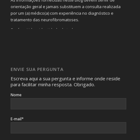
As informações fornecidas neste blog devem servir de
orientação geral e jamais substituem a consulta realizada
por um (a) médico(a) com experiência no diagnóstico e
tratamento das neurofibromatoses.
Será omitida a identidade de todas as pessoas que
realizam as perguntas, mesmo que elas não se importem
com isso.
Imagens somente serão publicadas se forem
absolutamente necessárias para o interesse coletivo e,
caso sejam fotos de pessoas, não poderão permitir a
ENVIE SUA PERGUNTA
identificação da pessoa fotografada.
Escreva aqui a sua pergunta e informe onde reside
para facilitar minha resposta. Obrigado.
Nome
E-mail*