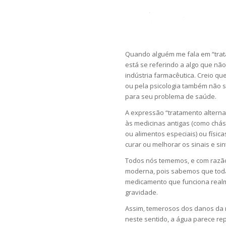
Quando alguém me fala em “trat
está se referindo a algo que nã
indústria farmacêutica. Creio qu
ou pela psicologia também não s
para seu problema de saúde.
A expressão “tratamento alterna
às medicinas antigas (como chás,
ou alimentos especiais) ou físi
curar ou melhorar os sinais e si
Todos nós tememos, e com razão,
moderna, pois sabemos que toda
medicamento que funciona realm
gravidade.
Assim, temerosos dos danos da 
neste sentido, a água parece re