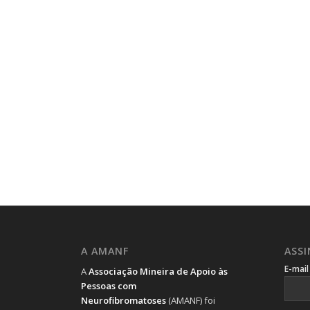
A AMANF
ASS
E-mai
A
Associação Mineira de Apoio às
Pessoas com
Neurofibromatoses
(AMANF) foi