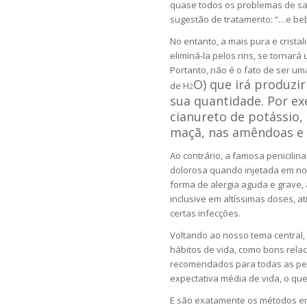
quase todos os problemas de sa
sugestão de tratamento: “…e beb
No entanto, a mais pura e crist
eliminá-la pelos rins, se tornar
Portanto, não é o fato de ser u
O) que irá produzir
de H
2
sua quantidade. Por e
cianureto de potássio
maçã, nas amêndoas e 
Ao contrário, a famosa penicilin
dolorosa quando injetada em nos
forma de alergia aguda e grave, 
inclusive em altíssimas doses, 
certas infecções.
Voltando ao nosso tema central, 
hábitos de vida, como bons rela
recomendados para todas as pes
expectativa média de vida, o que
E são exatamente os métodos em