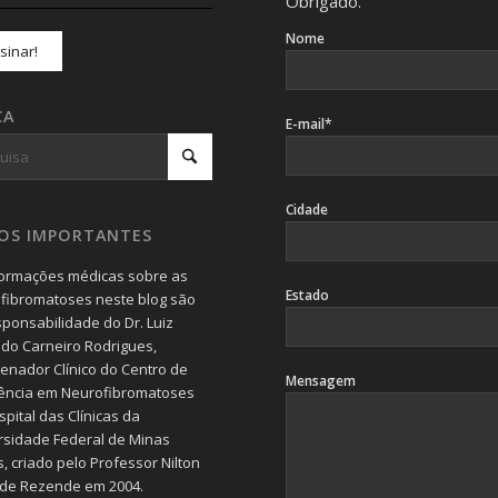
Obrigado.
Nome
CA
E-mail*
Cidade
SOS IMPORTANTES
formações médicas sobre as
Estado
fibromatoses neste blog são
sponsabilidade do Dr. Luiz
do Carneiro Rodrigues,
enador Clínico do Centro de
Mensagem
ência em Neurofibromatoses
pital das Clínicas da
rsidade Federal de Minas
, criado pelo Professor Nilton
 de Rezende em 2004.