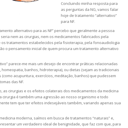
Concluindo minha resposta para
as perguntas da NG, vamos falar
hoje de tratamento “alternativo”
para NF.
amento alternativo para as NF” percebo que geralmente a pessoa
o seria nem as cirurgias, nem os medicamentos fabricados pela
e os tratamentos estabelecidos pela fisioterapia, pela fonoaudiologia
ão o pensamento inicial de quem procura um tratamento alternativo
tivo” parece-me mais um desejo de encontrar práticas relacionadas
 homeopatia, banhos, hidroterapia), ou dietas (sejam as tradicionais
cas (como acupuntura, exercícios, meditação, banhos) que pudessem
ntomas das NF.
 as cirurgias e os efeitos colaterais dos medicamentos da medicina
 cirurgia é também uma agressão ao nosso organismo e todo
ente tem que ter efeitos indesejáveis também, variando apenas sua
medicina moderna, saímos em busca de tratamentos “naturais” e,
presentar um verdadeiro ideal de benignidade, que faz com que, para