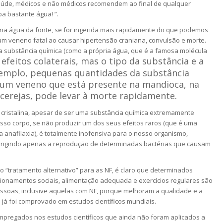
úde, médicos e não médicos recomendem ao final de qualquer
a bastante água! ”.
alina água da fonte, se for ingerida mais rapidamente do que podemos
á um veneno fatal ao causar hipertensão craniana, convulsão e morte.
ma substância química (como a própria água, que é a famosa molécula
 efeitos colaterais, mas o tipo da substância e a
xemplo, pequenas quantidades da substância
, um veneno que está presente na mandioca, na
cerejas, pode levar à morte rapidamente.
a cristalina, apesar de ser uma substância química extremamente
so corpo, se não produzir um dos seus efeitos raros (que é uma
a anafilaxia), é totalmente inofensiva para o nosso organismo,
atingindo apenas a reprodução de determinadas bactérias que causam
o “tratamento alternativo” para as NF, é claro que determinados
cionamentos sociais, alimentação adequada e exercícios regulares são
soas, inclusive aquelas com NF, porque melhoram a qualidade e a
 já foi comprovado em estudos científicos mundiais.
pregados nos estudos científicos que ainda não foram aplicados a