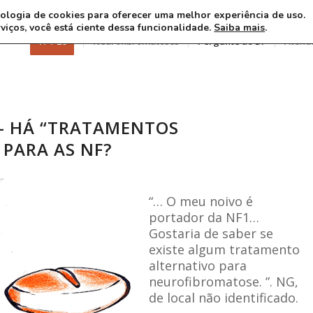
ecnologia de cookies para oferecer uma melhor experiência de uso.
rviços, você está ciente dessa funcionalidade.
Saiba mais
.
17 7 26
Neurofibromatoses
Pergunte ao Dr
Atend
– HÁ “TRATAMENTOS
 PARA AS NF?
“… O meu noivo é
portador da NF1…
Gostaria de saber se
existe algum tratamento
alternativo para
neurofibromatose. ”.
NG,
de local não identificado.