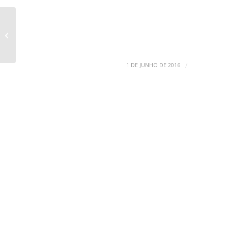
Pergunta 231 – Há medicamentos
específicos para NF?
/
1 DE JUNHO DE 2016