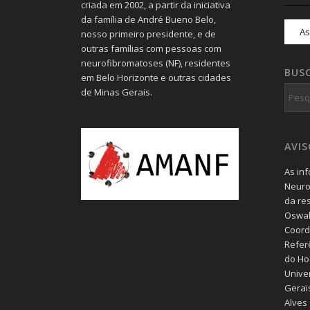
criada em 2002, a partir da iniciativa
da família de André Bueno Belo,
nosso primeiro presidente, e de
outras famílias com pessoas com
neurofibromatoses (NF), residentes
BUS
em Belo Horizonte e outras cidades
de Minas Gerais.
AVI
As in
Neuro
da re
Oswal
Coord
Refer
do Hos
Unive
Gerais
Alves