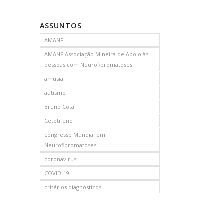
ASSUNTOS
AMANF
AMANF Associação Mineira de Apoio às
pessoas com Neurofibromatoses
amusia
autismo
Bruno Cota
Cetotifeno
congresso Mundial em
Neurofibromatoses
coronavirus
COVID-19
critérios diagnósticos
CTF
curso de capacitação