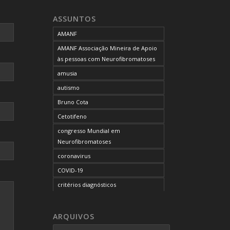
neurofibromatose do tipo 1
ASSUNTOS
neurofibromatose do tipo 2
AMANF
neurofibromatoses
AMANF Associação Mineira de Apoio
NF1
às pessoas com Neurofibromatoses
NF2
amusia
OCUPAÇÃO DO BLOG
autismo
onde tratar
Bruno Cota
problemas comportamentais
Cetotifeno
reunião mensal da AMANF
congresso Mundial em
selumetinibe
Neurofibromatoses
Sem categoria
coronavirus
SUS
COVID-19
TDAH
critérios diagnósticos
tratamento
CTF
tumor maligno da bainha do nervo
curso de capacitação
ARQUIVOS
periférico
desordem do processamento