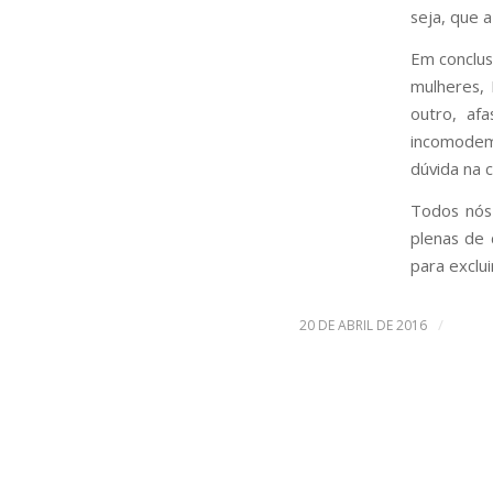
seja, que a
Em conclusã
mulheres,
outro, af
incomodem
dúvida na c
Todos nós
plenas de 
para exclu
/
20 DE ABRIL DE 2016