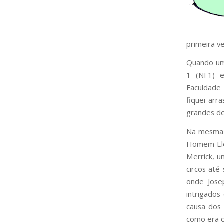
primeira v
Quando uma
1 (NF1) 
Faculdade
fiquei arr
grandes de
Na mesma é
Homem Ele
Merrick, u
circos até
onde Jose
intrigados
causa dos 
como era 