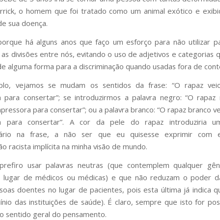
rick, o homem que foi tratado como um animal exótico e exibi
de sua doença.
orque há alguns anos que faço um esforço para não utilizar p
s divisões entre nós, evitando o uso de adjetivos e categorias
 de alguma forma para a discriminação quando usadas fora de cont
lo, vejamos se mudam os sentidos da frase: “O rapaz vei
 para consertar”; se introduzirmos a palavra negro: “O rapaz
mpressora para consertar”; ou a palavra branco: “O rapaz branco ve
a para consertar”. A cor da pele do rapaz introduziria u
ário na frase, a não ser que eu quisesse exprimir com 
o racista implícita na minha visão de mundo.
 prefiro usar palavras neutras (que contemplem qualquer gê
o lugar de médicos ou médicas) e que não reduzam o poder d
oas doentes no lugar de pacientes, pois esta última já indica q
nio das instituições de saúde). É claro, sempre que isto for pos
 o sentido geral do pensamento.