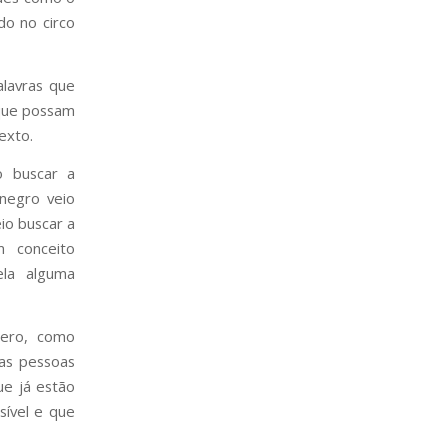
do no circo
alavras que
 que possam
exto.
o buscar a
 negro veio
io buscar a
m conceito
ela alguma
nero, como
as pessoas
ue já estão
sível e que