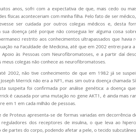
itos anos, sofri com a expectativa de que, mais cedo ou mai
es físicas aconteceriam com minha filha. Pelo fato de ser médico,
evesse ser cuidada por outros colegas médicos e, desta fo
a sua doença (até porque não conseguia ler alguma coisa sob
permaneci restrito aos conhecimentos ultrapassados que havia 
uação na Faculdade de Medicina, até que em 2002 entrei para a
 Apoio às Pessoas com Neurofibromatoses, e a partir daí des
s meus colegas não conhece as neurofibromatoses.
 até 2002, não tive conhecimento de que em 1982 já se suspei
Joseph Merrick não era a NF1, mas sim outra doença chamada 
sta suspeita foi confirmada por análise genética: a doença q
rick é causada por uma mutação no gene AKT1, é ainda mais ra
re em 1 em cada milhão de pessoas.
 de Proteus apresenta-se de formas variadas em decorrência d
reguladores dos receptores de insulina, o que leva ao hiper
o de partes do corpo, podendo afetar a pele, o tecido subcutâneo