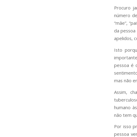
Procuro ja
número de 
“mãe”, “pa
da pessoa 
apelidos, 
Isto porq
important
pessoa é o
sentimento
mas não er
Assim, ch
tuberculos
humano às 
não tem qu
Por isso p
pessoa ve