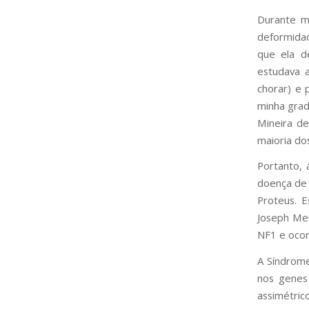
Durante mu
deformidad
que ela d
estudava 
chorar) e 
minha grad
Mineira de
maioria do
Portanto,
doença de 
Proteus. E
Joseph Mer
NF1 e ocor
A Síndrome
nos genes 
assimétric