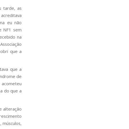
s tarde, as
 acreditava
rma eu não
re NF1 sem
recebido na
 Associação
cobri que a
tava que a
Síndrome de
ue acometeu
ra do que a
e alteração
crescimento
, músculos,