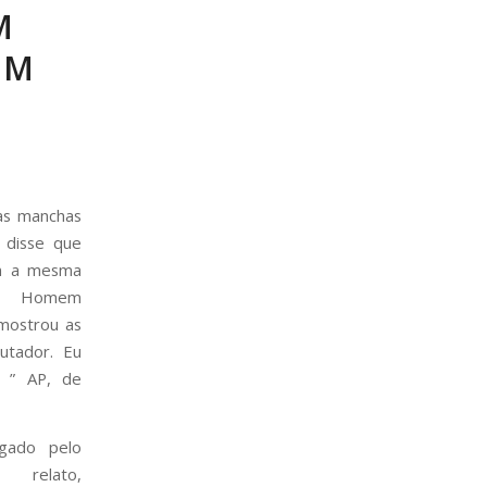
M
EM
as manchas
, disse que
em a mesma
o Homem
mostrou as
utador. Eu
a. ”
AP, de
gado pelo
 relato,