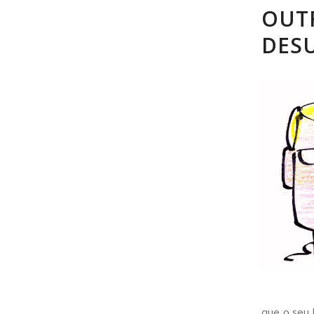
OUT
DES
que o seu 