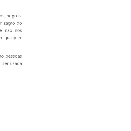
nos, negros,
nização do
ue não nos
m qualquer
mo pessoas
e ser usada