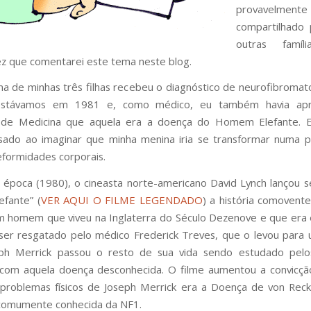
provavelmente
compartilhado 
outras famí
ez que comentarei este tema neste blog.
 de minhas três filhas recebeu o diagnóstico de neurofibromat
estávamos em 1981 e, como médico, eu também havia apr
 de Medicina que aquela era a doença do Homem Elefante.
asado ao imaginar que minha menina iria se transformar numa
formidades corporais.
poca (1980), o cineasta norte-americano David Lynch lançou s
fante” (
VER AQUI O FILME LEGENDADO
) a história comovent
m homem que viveu na Inglaterra do Século Dezenove e que era
 ser resgatado pelo médico Frederick Treves, que o levou para 
ph Merrick passou o resto de sua vida sendo estudado pelo
 com aquela doença desconhecida. O filme aumentou a convicç
problemas físicos de Joseph Merrick era a Doença de von Reck
comumente conhecida da NF1.