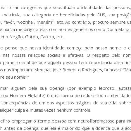
mais usar categorias que substituam a identidade das pessoa
matrícula, sua categoria de beneficiadas pelo SUS, sua posição
i”, “avó”, “vozinha”, “neném”, etc. Ao contrário, procuro sempre 
e nunca me dirigir a elas com nomes genéricos como Dona Maria,
como Negão, Gordo, Careca, etc.
ue penso que nossa identidade começa pelo nosso nome e e
e nas nossas relações sociais e afetivas. O respeito pelo n
 primeiro sinal de que aquela pessoa tem importância para nó
s nos importam. Meu pai, José Benedito Rodrigues, brincava: “M
re seu nome! ”
amar alguém pela sua doença (por exemplo leproso, autista,
o ou Homem Elefante) é uma forma de reduzir toda a dignidad
consequências de um dos aspectos trágicos de sua vida, sobre
alquer culpa e muitas vezes nenhum controle.
refiro empregar o termo pessoa com neurofibromatose para in
m antes da doença, que ela é maior do que a doença que a ac