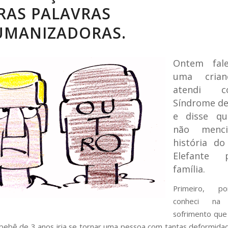
RAS PALAVRAS
UMANIZADORAS.
Ontem fale
uma cria
atendi 
Síndrome de
e disse qu
não menc
história d
Elefante
família.
Primeiro, p
conheci na
sofrimento que
bebê de 3 anos iria se tornar uma pessoa com tantas deformid