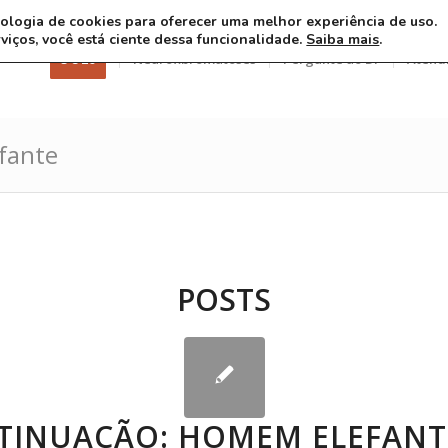
ecnologia de cookies para oferecer uma melhor experiência de uso.
rviços, você está ciente dessa funcionalidade.
Saiba mais
.
3 8 26
Neurofibromatoses
Pergunte ao Dr
Atend
fante
POSTS
TINUAÇÃO: HOMEM ELEFANT