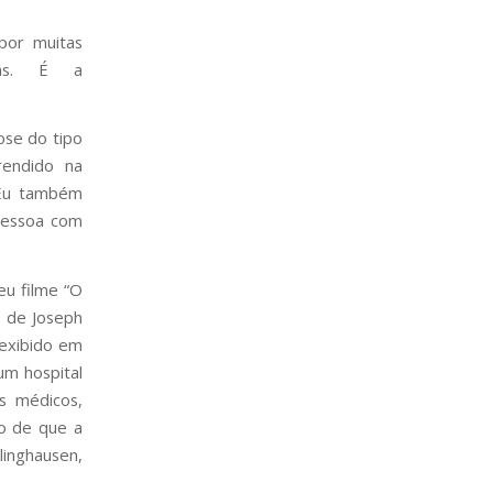
por muitas
lias. É a
ose do tipo
endido na
 Eu também
 pessoa com
eu filme “O
e de Joseph
 exibido em
um hospital
s médicos,
ão de que a
linghausen,