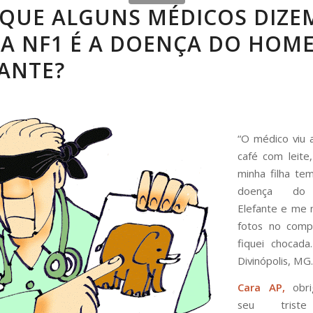
 QUE ALGUNS MÉDICOS DIZE
 A NF1 É A DOENÇA DO HOM
ANTE?
“O médico viu 
café com leite
minha filha t
doença d
Elefante e me 
fotos no comp
fiquei chocad
Divinópolis, MG.
Cara AP,
obri
seu triste