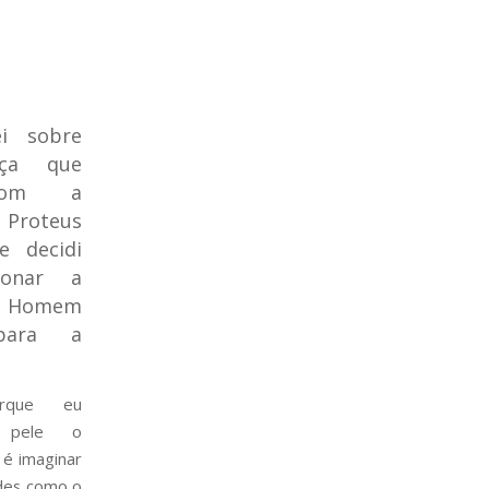
i sobre
nça que
com a
 Proteus
e decidi
ionar a
o Homem
 para a
orque eu
 pele o
 é imaginar
ades como o