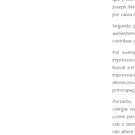
Joseph Mer
por causa 
Segundo, p
aumentem a
contribuir
Por exemp
impressora
buscar a i
impressor
desnecess
preocupaçã
Portanto,
colegas n
(como pess
sob o domí
não altere