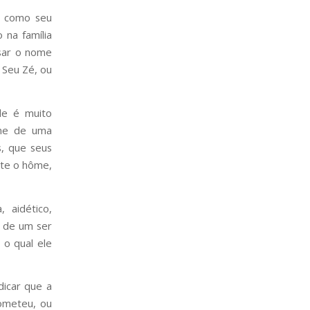
s, como seu
 na família
usar o nome
 Seu Zé, ou
le é muito
ome de uma
s, que seus
ate o hôme,
 aidético,
e de um ser
 o qual ele
dicar que a
ometeu, ou