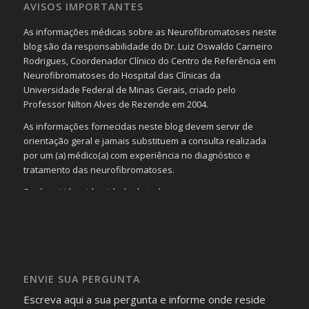
AVISOS IMPORTANTES
As informações médicas sobre as Neurofibromatoses neste
blog são da responsabilidade do Dr. Luiz Oswaldo Carneiro
Rodrigues, Coordenador Clínico do Centro de Referência em
Neurofibromatoses do Hospital das Clínicas da
Universidade Federal de Minas Gerais, criado pelo
Professor Nilton Alves de Rezende em 2004.
As informações fornecidas neste blog devem servir de
orientação geral e jamais substituem a consulta realizada
por um (a) médico(a) com experiência no diagnóstico e
tratamento das neurofibromatoses.
Será omitida a identidade de todas as pessoas que
realizam as perguntas, mesmo que elas não se importem
com isso.
Imagens somente serão publicadas se forem
absolutamente necessárias para o interesse coletivo e,
caso sejam fotos de pessoas, não poderão permitir a
ENVIE SUA PERGUNTA
identificação da pessoa fotografada.
Escreva aqui a sua pergunta e informe onde reside