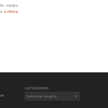
foi médico
is:
a clínica
CATEGORIAS
Categorias
a e