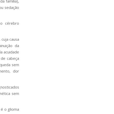
da família),
 ou sedação
do cérebro
 cuja causa
inuição da
da acuidade
r de cabeça
, queda sem
mento, dor
gnosticados
nética sem
 é o glioma