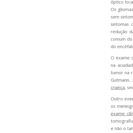
óptico loc
Os gliomas
sem sintom
sintomas 
redução d
comum do 
do encéfal
O exame of
na acuidad
tumor na r
Gutmann, 
criança
, se
Outro exe
os mening
exame clín
tomografia
e não o ta