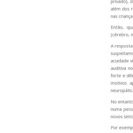
privado), d
além dos r
nas crianç
Então, qu
(cérebro, 
A resposta
suspeitam
acuidade v
auditiva n
forte e di
motivos a
neuropátic
No entanto
numa pess
novos sinto
Por exempl