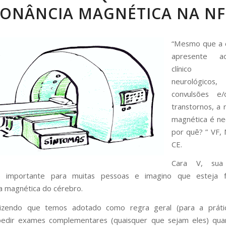
SONÂNCIA MAGNÉTICA NA NF
“Mesmo que a c
apresente 
clínico pr
neurológic
convulsões e
transtornos, a 
magnética é ne
por quê?
” VF,
CE.
Cara V, sua
 importante para muitas pessoas e imagino que esteja 
a magnética do cérebro.
zendo que temos adotado como regra geral (para a práti
edir exames complementares (quaisquer que sejam eles) qu