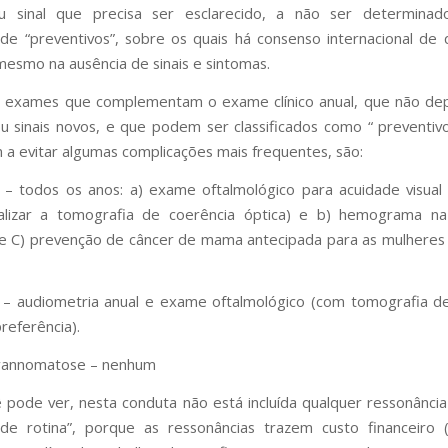
u sinal que precisa ser esclarecido, a não ser determina
e “preventivos”, sobre os quais há consenso internacional d
 mesmo na ausência de sinais e sintomas.
s exames que complementam o exame clínico anual, que não d
u sinais novos, e que podem ser classificados como “ preventiv
 a evitar algumas complicações mais frequentes, são:
– todos os anos: a) exame oftalmológico para acuidade visual
ealizar a tomografia de coerência óptica) e b) hemograma na 
e C) prevenção de câncer de mama antecipada para as mulheres
– audiometria anual e exame oftalmológico (com tomografia d
referência).
wannomatose – nenhum
pode ver, nesta conduta não está incluída qualquer ressonânci
“de rotina”, porque as ressonâncias trazem custo financeiro 