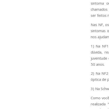
sintoma o
chamados d
ser feitos
Nas NF, o
sintomas o
nos ajudam
1) Na NF1 
dúvida, r
juventude 
50 anos.
2) Na NF2 
óptica de p
3) Na Sch
Como você 
realizada 