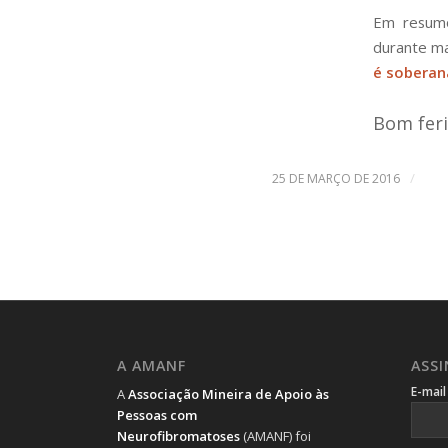
Em resumo
durante ma
é soberan
Bom feri
/
25 DE MARÇO DE 2016
A AMANF
ASS
E-mai
A
Associação Mineira de Apoio às
Pessoas com
Neurofibromatoses
(AMANF) foi