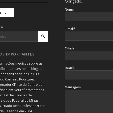
Obrigado.
Nome
CA
E-mail*
Cidade
SOS IMPORTANTES
formações médicas sobre as
Estado
fibromatoses neste blog são
sponsabilidade do Dr. Luiz
do Carneiro Rodrigues,
enador Clínico do Centro de
Mensagem
ência em Neurofibromatoses
pital das Clínicas da
rsidade Federal de Minas
, criado pelo Professor Nilton
 de Rezende em 2004.