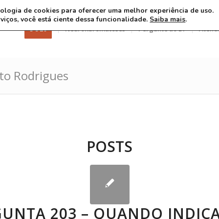
ecnologia de cookies para oferecer uma melhor experiência de uso.
rviços, você está ciente dessa funcionalidade.
Saiba mais
.
3 8 26
Neurofibromatoses
Pergunte ao Dr
Atend
ito Rodrigues
POSTS
UNTA 203 – QUANDO INDICA