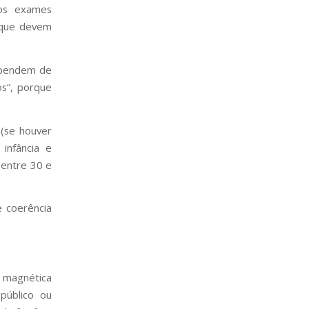
dos exames
e que devem
ependem de
os“, porque
 (se houver
infância e
 entre 30 e
e coerência
a magnética
(público ou