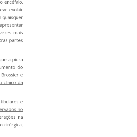
o encéfalo.
eve evoluir
m quaisquer
apresentar
vezes mais
ras partes
que a piora
umento do
e
Brossier e
 clínico da
ibulares e
servados no
terações na
 cirúrgica,