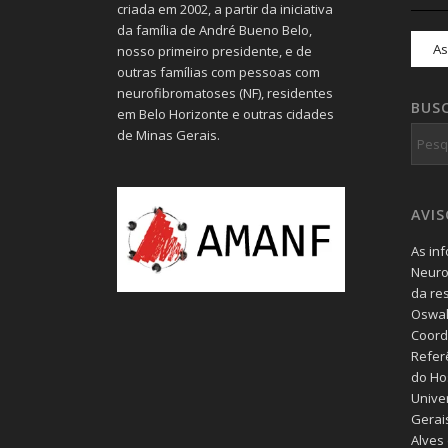
criada em 2002, a partir da iniciativa
da família de André Bueno Belo,
nosso primeiro presidente, e de
outras famílias com pessoas com
neurofibromatoses (NF), residentes
BUS
em Belo Horizonte e outras cidades
de Minas Gerais.
AVI
As in
Neuro
da re
Oswal
Coord
Refer
do Hos
Unive
Gerais
Alves