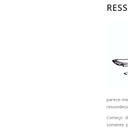
RES
parece-me
ressonânci
Começo di
somente p