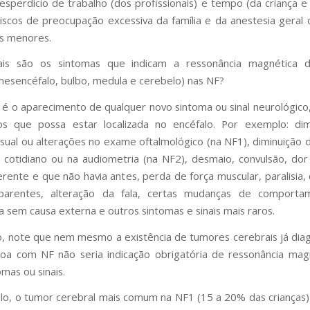
esperdício de trabalho (dos profissionais) e tempo (da criança e 
iscos de preocupação excessiva da família e da anestesia geral
as menores.
ais são os sintomas que indicam a ressonância magnética 
mesencéfalo, bulbo, medula e cerebelo) nas NF?
 é o aparecimento de qualquer novo sintoma ou sinal neurológico,
os que possa estar localizada no encéfalo. Por exemplo: dim
isual ou alterações no exame oftalmológico (na NF1), diminuição 
o cotidiano ou na audiometria (na NF2), desmaio, convulsão, do
ferente e que não havia antes, perda de força muscular, paralisia
parentes, alteração da fala, certas mudanças de comporta
a sem causa externa e outros sintomas e sinais mais raros.
, note que nem mesmo a existência de tumores cerebrais já dia
oa com NF não seria indicação obrigatória de ressonância mag
mas ou sinais.
o, o tumor cerebral mais comum na NF1 (15 a 20% das crianças)