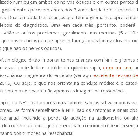
alizado num ou em ambos os nervos ópticos e em outras partes d
 geralmente aparecem antes dos 7 anos de idade e a maioria d
as. Duas em cada três crianças que têm o glioma não apresenta
depois do diagnóstico. Uma em cada três, portanto, poderá 
a visão e outros problemas, geralmente nas meninas (5 a 10 
que nos meninos) e que apresentam gliomas localizados em out
o (que não os nervos ópticos).
talmológico é tão importante nas crianças com NF1 e gliomas 
e visual pode indicar o início da quimioterapia,
com ou sem
a
essonância magnética do encéfalo (ver aqui
excelente revisão d
2015). Ou seja, o que nos orienta na conduta médica é o
estado
us sintomas e sinais e não apenas as imagens na ressonância.
mplo, na NF2, os tumores mais comuns são os schwannomas vest
iomas. De forma semelhante à NF1,
são os sintomas e sinais ob
ico anual
, incluindo a perda da audição na audiometria ou al
 de coerência óptica, que determinam o momento de intervenção
manho dos tumores na ressonância.