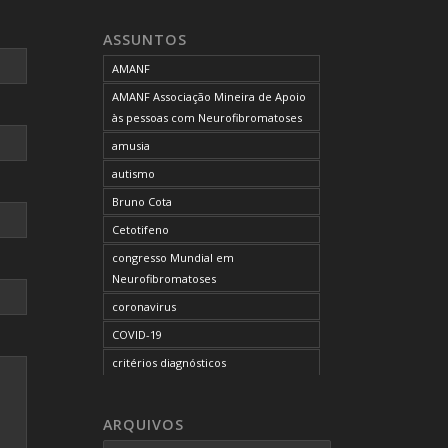
ASSUNTOS
AMANF
AMANF Associação Mineira de Apoio
às pessoas com Neurofibromatoses
amusia
autismo
Bruno Cota
Cetotifeno
congresso Mundial em
Neurofibromatoses
coronavirus
COVID-19
critérios diagnósticos
CTF
curso de capacitação
ARQUIVOS
desordem do processamento