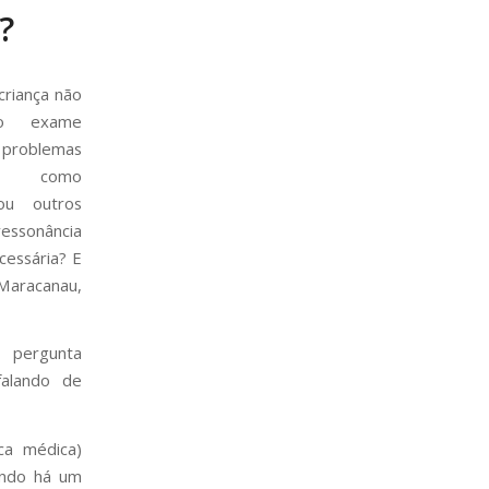
?
riança não
ao exame
oblemas
os, como
/ou outros
ressonância
cessária? E
 Maracanau,
 pergunta
falando de
ca médica)
ando há um