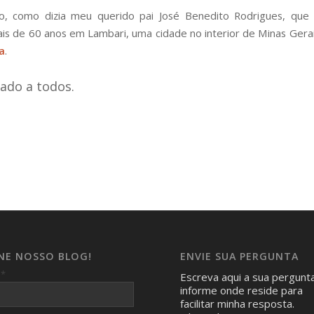
, como dizia meu querido pai José Benedito Rodrigues, que 
is de 60 anos em Lambari, uma cidade no interior de Minas Gera
a
.
ado a todos.
INE NOSSO BLOG!
ENVIE SUA PERGUNTA
*
l
Escreva aqui a sua pergunt
informe onde reside para
facilitar minha resposta.