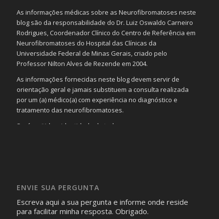
As informações médicas sobre as Neurofibromatoses neste
blog são da responsabilidade do Dr. Luiz Oswaldo Carneiro
Rodrigues, Coordenador Clínico do Centro de Referência em
Neurofibromatoses do Hospital das Clínicas da
Universidade Federal de Minas Gerais, criado pelo
Professor Nilton Alves de Rezende em 2004.
As informações fornecidas neste blog devem servir de
orientação geral e jamais substituem a consulta realizada
por um (a) médico(a) com experiência no diagnóstico e
tratamento das neurofibromatoses.
Será omitida a identidade de todas as pessoas que
realizam as perguntas, mesmo que elas não se importem
com isso.
Imagens somente serão publicadas se forem
absolutamente necessárias para o interesse coletivo e,
caso sejam fotos de pessoas, não poderão permitir a
ENVIE SUA PERGUNTA
identificação da pessoa fotografada.
Escreva aqui a sua pergunta e informe onde reside
para facilitar minha resposta. Obrigado.