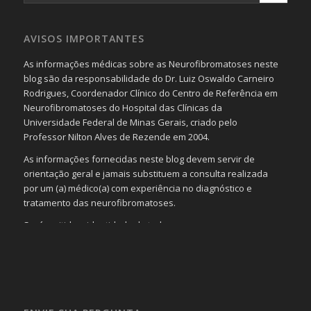
AVISOS IMPORTANTES
As informações médicas sobre as Neurofibromatoses neste
blog são da responsabilidade do Dr. Luiz Oswaldo Carneiro
Rodrigues, Coordenador Clínico do Centro de Referência em
Neurofibromatoses do Hospital das Clínicas da
Universidade Federal de Minas Gerais, criado pelo
Professor Nilton Alves de Rezende em 2004.
As informações fornecidas neste blog devem servir de
orientação geral e jamais substituem a consulta realizada
por um (a) médico(a) com experiência no diagnóstico e
tratamento das neurofibromatoses.
Será omitida a identidade de todas as pessoas que
realizam as perguntas, mesmo que elas não se importem
com isso.
Imagens somente serão publicadas se forem
absolutamente necessárias para o interesse coletivo e,
caso sejam fotos de pessoas, não poderão permitir a