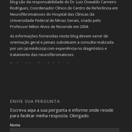
blog são da responsabilidade do Dr. Luiz Oswaldo Carneiro
Rodrigues, Coordenador Clínico do Centro de Referência em
Neurofibromatoses do Hospital das Clínicas da
Universidade Federal de Minas Gerais, criado pelo
Professor Nilton Alves de Rezende em 2004.
As informações fornecidas neste blog devem servir de
orientação geral e jamais substituem a consulta realizada
por um (a) médico(a) com experiência no diagnóstico e
tratamento das neurofibromatoses.
Será omitida a identidade de todas as pessoas que
realizam as perguntas, mesmo que elas não se importem
com isso.
Imagens somente serão publicadas se forem
absolutamente necessárias para o interesse coletivo e,
caso sejam fotos de pessoas, não poderão permitir a
ENVIE SUA PERGUNTA
identificação da pessoa fotografada.
Escreva aqui a sua pergunta e informe onde reside
para facilitar minha resposta. Obrigado.
Nome