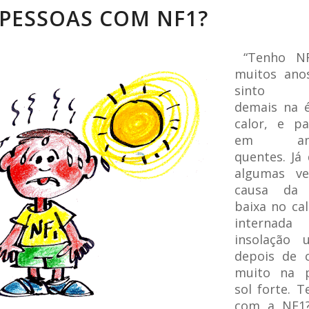
 PESSOAS COM NF1?
“Tenho N
muitos ano
sinto c
demais na 
calor, e p
em ambi
quentes. Já
algumas ve
causa da 
baixa no cal
interna
insolação 
depois de 
muito na p
sol forte. 
com a NF1