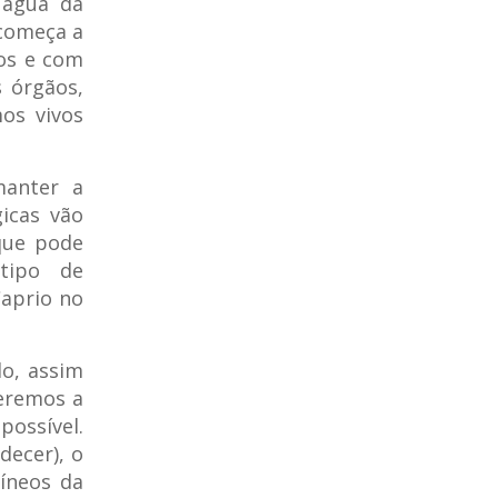
 água da
 começa a
los e com
 órgãos,
os vivos
manter a
icas vão
que pode
tipo de
aprio no
o, assim
eremos a
possível.
ecer), o
uíneos da