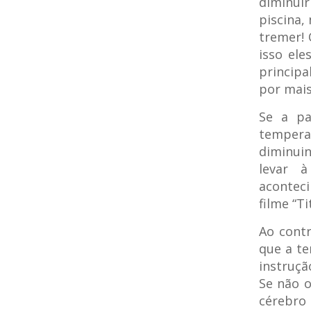
diminui
piscina,
tremer! 
isso el
princip
por mai
Se a pa
tempera
diminui
levar 
acontec
filme “Ti
Ao cont
que a t
instruçã
Se não 
cérebro 