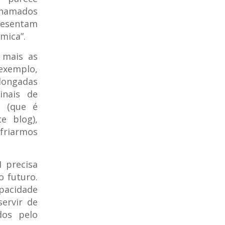
chamados
presentam
mica”.
 mais as
 exemplo,
olongadas
inais de
r (que é
e blog),
riarmos
 precisa
 futuro.
pacidade
ervir de
dos pelo