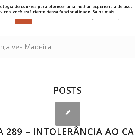
ecnologia de cookies para oferecer uma melhor experiência de uso.
rviços, você está ciente dessa funcionalidade.
Saiba mais
.
3 8 26
Neurofibromatoses
Pergunte ao Dr
Atend
nçalves Madeira
POSTS
 289 – INTOLERÂNCIA AO C