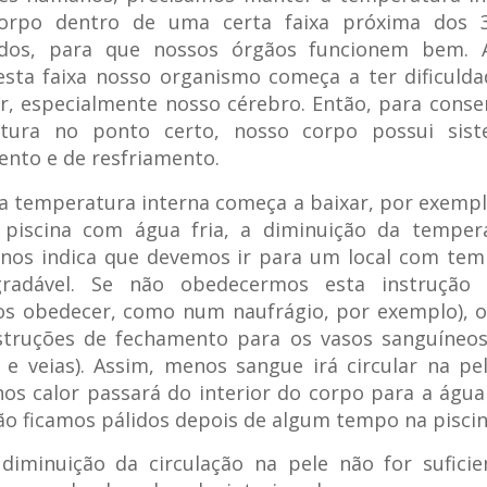
orpo dentro de uma certa faixa próxima dos 
ados, para que nossos órgãos funcionem bem. 
sta faixa nosso organismo começa a ter dificuld
r, especialmente nosso cérebro. Então, para conse
tura no ponto certo, nosso corpo possui sis
nto e de resfriamento.
 temperatura interna começa a baixar, por exemp
piscina com água fria, a diminuição da temper
 nos indica que devemos ir para um local com tem
radável. Se não obedecermos esta instrução
s obedecer, como num naufrágio, por exemplo), o
nstruções de fechamento para os vasos sanguíneos
s e veias). Assim, menos sangue irá circular na p
os calor passará do interior do corpo para a água 
ão ficamos pálidos depois de algum tempo na piscina
diminuição da circulação na pele não for sufici