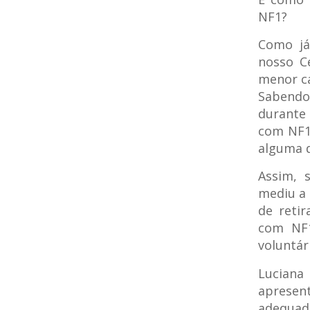
NF1?
Como já
nosso C
menor ca
Sabendo 
durante 
com NF1 
alguma d
Assim, 
mediu a 
de reti
com NF1
voluntár
Luciana
apresen
adequad