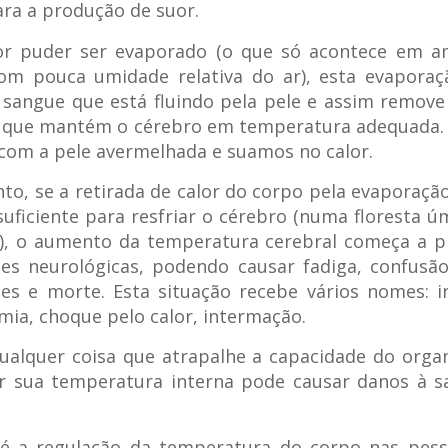
ara a produção de suor.
or puder ser evaporado (o que só acontece em a
om pouca umidade relativa do ar), esta evaporaç
 sangue que está fluindo pela pele e assim remove
 que mantém o cérebro em temperatura adequada. 
com a pele avermelhada e suamos no calor.
to, se a retirada de calor do corpo pela evaporaçã
suficiente para resfriar o cérebro (numa floresta ú
), o aumento da temperatura cerebral começa a pr
es neurológicas, podendo causar fadiga, confusã
es e morte. Esta situação recebe vários nomes: i
mia, choque pelo calor, intermação.
ualquer coisa que atrapalhe a capacidade do org
ar sua temperatura interna pode causar danos à s
é a regulação da temperatura do corpo nas pes