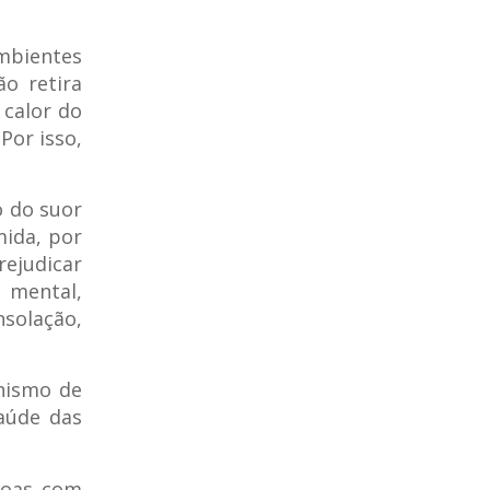
mbientes
ão retira
 calor do
Por isso,
o do suor
mida, por
ejudicar
o mental,
nsolação,
anismo de
aúde das
soas com