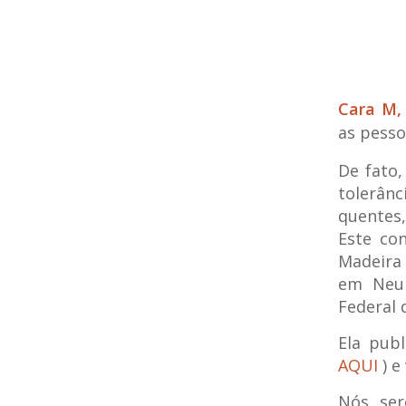
Cara M,
as pess
De fato
tolerân
quentes,
Este co
Madeira 
em Neur
Federal 
Ela publ
AQUI
) e
Nós, se