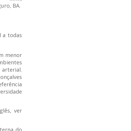
uro, BA.
l a todas
am menor
mbientes
arterial.
onçalves
eferência
ersidade
glês, ver
terna do