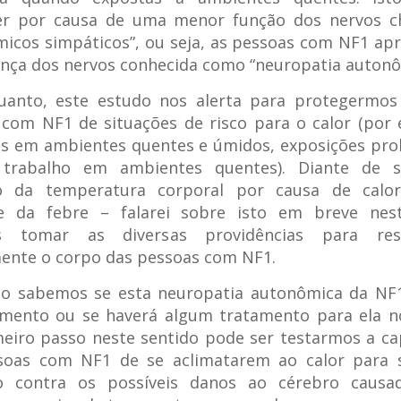
er por causa de uma menor função dos nervos 
icos simpáticos”, ou seja, as pessoas com NF1 a
nça dos nervos conhecida como “neuropatia autonô
uanto, este estudo nos alerta para protegermos
com NF1 de situações de risco para o calor (por
os em ambientes quentes e úmidos, exposições pr
 trabalho em ambientes quentes). Diante de s
 da temperatura corporal por causa de calo
te da febre – falarei sobre isto em breve nest
s tomar as diversas providências para resf
ente o corpo das pessoas com NF1.
ão sabemos se esta neuropatia autonômica da NF1
amento ou se haverá algum tratamento para ela no
eiro passo neste sentido pode ser testarmos a ca
soas com NF1 de se aclimatarem ao calor para s
o contra os possíveis danos ao cérebro causa