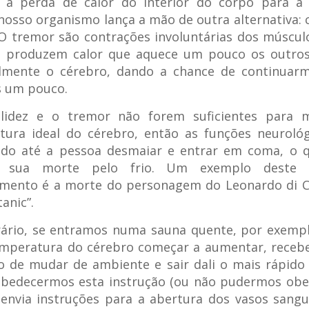
r a perda de calor do interior do corpo para a
 nosso organismo lança a mão de outra alternativa:
O tremor são contrações involuntárias dos múscu
es produzem calor que aquece um pouco os outros
almente o cérebro, dando a chance de continuarm
s um pouco.
lidez e o tremor não forem suficientes para 
tura ideal do cérebro, então as funções neurológ
ndo até a pessoa desmaiar e entrar em coma, o 
à sua morte pelo frio. Um exemplo deste 
imento é a morte do personagem do Leonardo di C
tanic”.
rário, se entramos numa sauna quente, por exempl
emperatura do cérebro começar a aumentar, receb
o de mudar de ambiente e sair dali o mais rápido 
obedecermos esta instrução (ou não pudermos obed
envia instruções para a abertura dos vasos sang