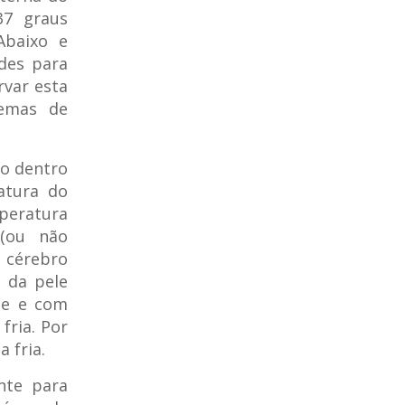
37 graus
Abaixo e
ades para
rvar esta
temas de
lo dentro
atura do
peratura
 (ou não
 cérebro
 da pele
ele e com
fria. Por
 fria.
ente para