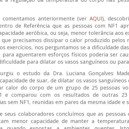
 comentamos anteriormente (ver
AQUI
), descob
entro de Referência que as pessoas com NF1 ap
pacidade aeróbica, ou seja, menor tolerância aos ex
que precisamos dissipar o calor produzido pelos
os exercícios, nos perguntamos se a dificuldade da
para aguentarem esforços físicos poderia ser ca
ificuldade para dilatar os vasos sanguíneos ou para
surgiu o estudo da Dra. Luciana Gonçalves Made
capacidade de suar, de dilatar os vasos sanguíneos 
rar calor do corpo de um grupo de 25 pessoas vol
 e comparou com os resultados de outras 23
ias sem NF1, reunidas em pares da mesma idade e s
 e seus colaboradores concluímos que as pessoas
tam menor capacidade de manter a temperatura
a quando expostas a ambientes quentes. Ist