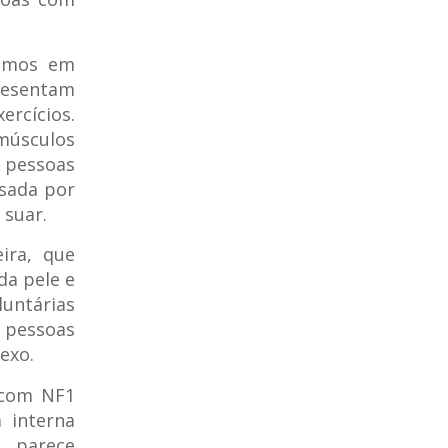
rimos em
resentam
ercícios.
 músculos
s pessoas
usada por
 suar.
ira, que
da pele e
untárias
 pessoas
exo.
 com NF1
 interna
o parece