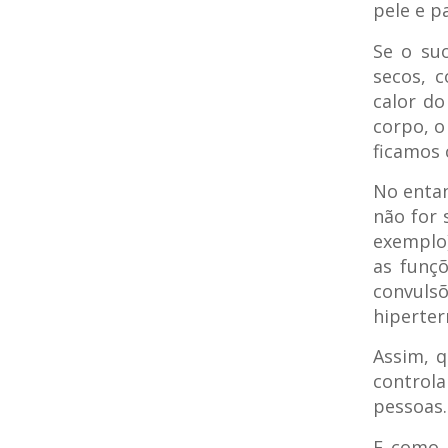
pele e p
Se o su
secos, c
calor do
corpo, o
ficamos 
No entan
não for 
exemplo
as funçõ
convulsõ
hiperter
Assim, q
control
pessoas.
E como 