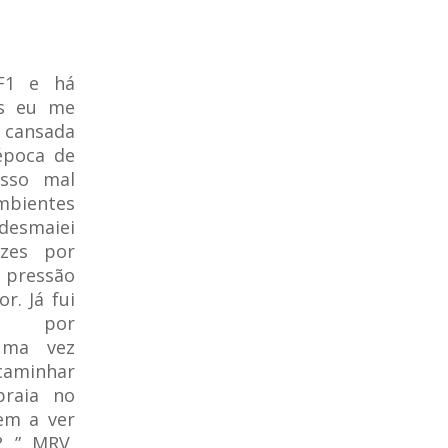
F1 e há
s eu me
ansada
época de
asso mal
entes
 desmaiei
zes por
pressão
or. Já fui
da por
uma vez
caminhar
raia no
Tem a ver
? ”
MRV,