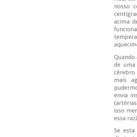
nosso c
centígr
acima de
funciona
tempera
aquecime
Quando a
de uma 
cérebro
mais ag
pudermo
envia i
(artéria
isso men
essa raz
Se esta 