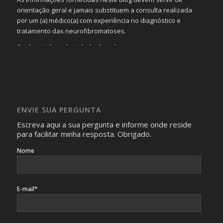
orientação geral e jamais substituem a consulta realizada
por um (a) médico(a) com experiência no diagnóstico e
tratamento das neurofibromatoses.
Será omitida a identidade de todas as pessoas que
realizam as perguntas, mesmo que elas não se importem
com isso.
Imagens somente serão publicadas se forem
absolutamente necessárias para o interesse coletivo e,
caso sejam fotos de pessoas, não poderão permitir a
ENVIE SUA PERGUNTA
identificação da pessoa fotografada.
Escreva aqui a sua pergunta e informe onde reside
para facilitar minha resposta. Obrigado.
Nome
E-mail*