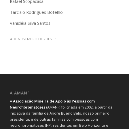
Rafael Scopacasa
Tarcísio Rodrigues Botelho
Vanicléia Silva Santos
/
4 DE NOVEMBRO DE 2016
A AMANF
A
Associação Mineira de Apoio às Pessoas com
Neurofibromatoses
(AMANF) foi criada em 2002, a partir da
iniciativa da família de André Bueno Belo, nosso primeiro
presidente, e de outras famílias com pessoas com
neurofibromatoses (NF), residentes em Belo Horizonte e