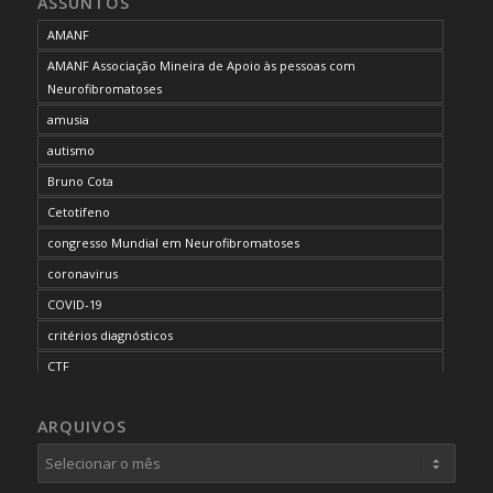
ASSUNTOS
AMANF
AMANF Associação Mineira de Apoio às pessoas com
Neurofibromatoses
amusia
autismo
Bruno Cota
Cetotifeno
congresso Mundial em Neurofibromatoses
coronavirus
COVID-19
critérios diagnósticos
CTF
curso de capacitação
ARQUIVOS
desordem do processamento auditivo
diagnóstico
dificuldades cognitivas