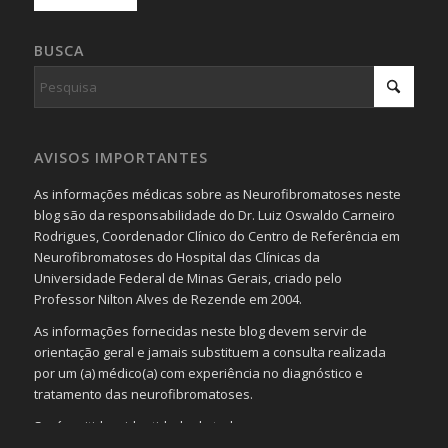
BUSCA
AVISOS IMPORTANTES
As informações médicas sobre as Neurofibromatoses neste
blog são da responsabilidade do Dr. Luiz Oswaldo Carneiro
Rodrigues, Coordenador Clínico do Centro de Referência em
Neurofibromatoses do Hospital das Clínicas da
Universidade Federal de Minas Gerais, criado pelo
Professor Nilton Alves de Rezende em 2004.
As informações fornecidas neste blog devem servir de
orientação geral e jamais substituem a consulta realizada
por um (a) médico(a) com experiência no diagnóstico e
tratamento das neurofibromatoses.
Será omitida a identidade de todas as pessoas que
realizam as perguntas, mesmo que elas não se importem