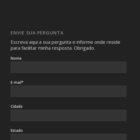
com isso.
Imagens somente serão publicadas se forem
absolutamente necessárias para o interesse coletivo e,
caso sejam fotos de pessoas, não poderão permitir a
ENVIE SUA PERGUNTA
identificação da pessoa fotografada.
Escreva aqui a sua pergunta e informe onde reside
para facilitar minha resposta. Obrigado.
Nome
E-mail*
Cidade
Estado