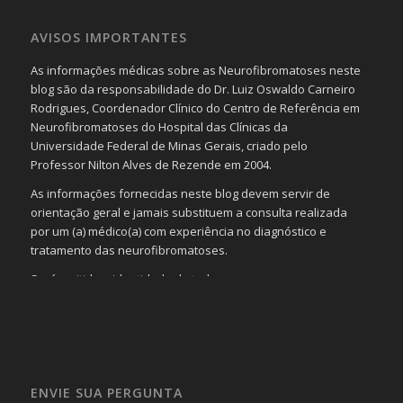
AVISOS IMPORTANTES
As informações médicas sobre as Neurofibromatoses neste
blog são da responsabilidade do Dr. Luiz Oswaldo Carneiro
Rodrigues, Coordenador Clínico do Centro de Referência em
Neurofibromatoses do Hospital das Clínicas da
Universidade Federal de Minas Gerais, criado pelo
Professor Nilton Alves de Rezende em 2004.
As informações fornecidas neste blog devem servir de
orientação geral e jamais substituem a consulta realizada
por um (a) médico(a) com experiência no diagnóstico e
tratamento das neurofibromatoses.
Será omitida a identidade de todas as pessoas que
realizam as perguntas, mesmo que elas não se importem
com isso.
Imagens somente serão publicadas se forem
absolutamente necessárias para o interesse coletivo e,
caso sejam fotos de pessoas, não poderão permitir a
ENVIE SUA PERGUNTA
identificação da pessoa fotografada.