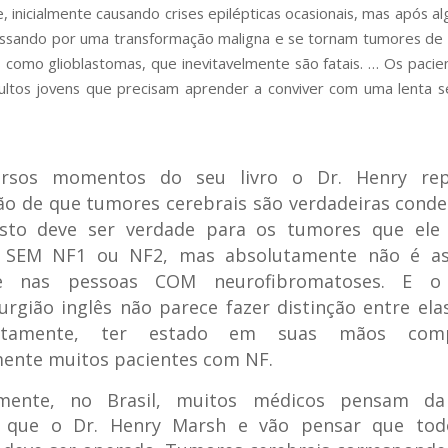
, inicialmente causando crises epilépticas ocasionais, mas após 
sando por uma transformação maligna e se tornam tumores de “
 como glioblastomas, que inevitavelmente são fatais. … Os pacie
ultos jovens que precisam aprender a conviver com uma lenta 
rsos momentos do seu livro o Dr. Henry re
o de que tumores cerebrais são verdadeiras cond
Isto deve ser verdade para os tumores que ele 
 SEM NF1 ou NF2, mas absolutamente não é a
ce nas pessoas COM neurofibromatoses. E o
urgião inglês não parece fazer distinção entre ela
rtamente, ter estado em suas mãos comp
mente muitos pacientes com NF.
lmente, no Brasil, muitos médicos pensam 
 que o Dr. Henry Marsh e vão pensar que to