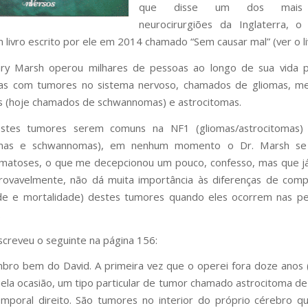
que disse um dos mais 
neurocirurgiões da Inglaterra, o
 livro escrito por ele em 2014 chamado “Sem causar mal” (ver o l
ry Marsh operou milhares de pessoas ao longo de sua vida pro
las com tumores no sistema nervoso, chamados de gliomas, me
 (hoje chamados de schwannomas) e astrocitomas.
stes tumores serem comuns na NF1 (gliomas/astrocitomas
omas e schwannomas), em nenhum momento o Dr. Marsh se 
matoses, o que me decepcionou um pouco, confesso, mas que já
provavelmente, não dá muita importância às diferenças de com
ade e mortalidade) destes tumores quando eles ocorrem nas p
.
escreveu o seguinte na página 156:
bro bem do David. A primeira vez que o operei fora doze anos 
ela ocasião, um tipo particular de tumor chamado astrocitoma de
mporal direito. São tumores no interior do próprio cérebro 