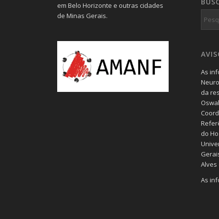
BUS
em Belo Horizonte e outras cidades
de Minas Gerais.
AVI
As in
Neuro
da re
Oswal
Coord
Refer
do Hos
Unive
Gerais
Alves
As in
blog 
geral
consul