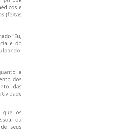
, porque
médicos e
s (feitas
mado “Eu,
acia e do
culpando-
quanto a
ento dos
ento das
tividade
é que os
ssoal ou
 de seus