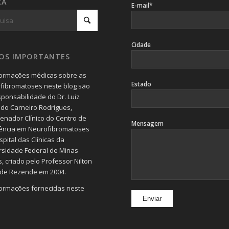
CA
E-mail*
Cidade
SOS IMPORTANTES
formações médicas sobre as
Estado
fibromatoses neste blog são
sponsabilidade do Dr. Luiz
do Carneiro Rodrigues,
enador Clínico do Centro de
Mensagem
ência em Neurofibromatoses
pital das Clínicas da
rsidade Federal de Minas
, criado pelo Professor Nilton
 de Rezende em 2004.
formações fornecidas neste
devem servir de orientação
 e jamais substituem a
ta realizada por um (a)