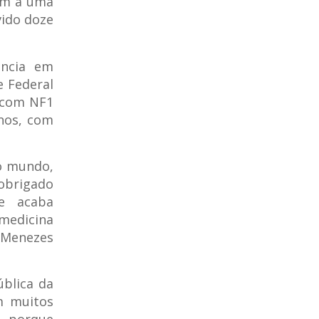
em a uma
vido doze
ência em
e Federal
 com NF1
nos, com
o mundo,
 obrigado
e acaba
medicina
 Menezes
ública da
m muitos