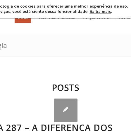
ecnologia de cookies para oferecer uma melhor experiência de uso.
rviços, você está ciente dessa funcionalidade.
Saiba mais
.
3 8 26
Neurofibromatoses
Pergunte ao Dr
Atend
gia
POSTS
 287 – A DIFERENÇA DOS