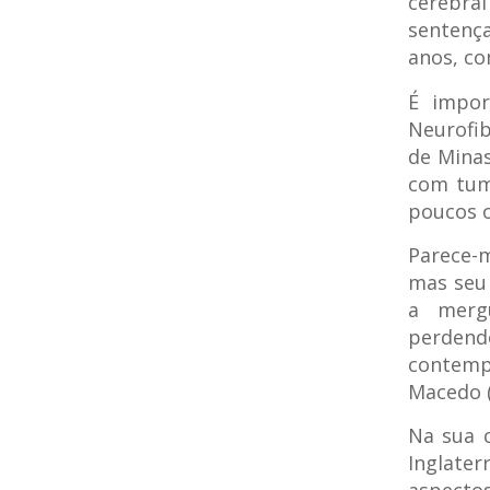
cerebra
sentença
anos, co
É impor
Neurofib
de Mina
com tum
poucos 
Parece-
mas seu 
a merg
perdend
contemp
Macedo (
Na sua c
Inglate