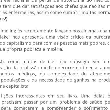
s) ele reclama da perda de autonomia do médico
e tem que dar satisfações aos chefes que não são 
r as enfermeiras, assim como cumprir muitas norma
os!).
 filme inglês recentemente lançado nos cinemas cha
lake” nos apresenta uma visão crítica da burocr
do capitalismo para com as pessoas mais pobres, 
sua própria pobreza e miséria.
sh, como muitos de nós, não consegue ver o 
zação da profissão médica decorre do imenso aum
mentos médicos, da complexidade do atendim
 populações e da necessidade de ganhos na produ
ma capitalista.
lições interessantes em seu livro. Uma delas 
 precisam passar por um problema de saúde pe
r para começarem a compreender o sofrimento