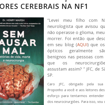
ORES CEREBRAIS NA NF1
“Levei meu filho com 
neurologista que avisou qu
não operasse o glioma, meu f
morrer. Foi então que des
em seu blog (
AQUI
) que os
ópticos geralmente s
benignos nas pessoas com 
que os neurocirurgi
assustam assim? ”
JFC, de S
SP.
Caro JFC, obrigado pela sua 
Proponho a você e aos leitores de
esforço para tentarmos entender
dos neurocirurgiões. Para isso, vou