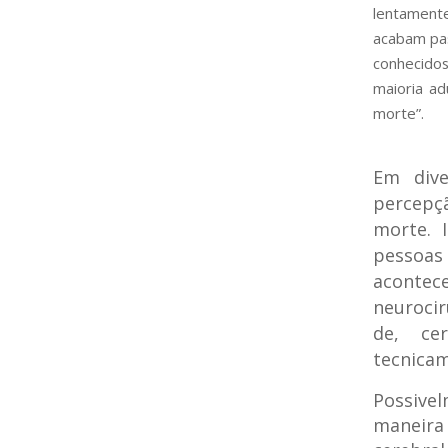
lentamente
acabam pas
conhecidos
maioria ad
morte”.
Em dive
percepçã
morte. 
pessoas
aconte
neurocir
de, ce
tecnica
Possive
maneira