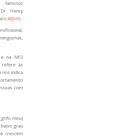
famosos
 Dr. Henry
ivro
AQUI
).
fissional,
ningiomas,
) e na NF2
refere às
 nos indica
portamento
essoas com
(grifo meu)
 baixo grau
que crescem