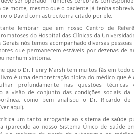
l deve ser operado. Tumores cerebrais correspond
 de morte, mesmo que o paciente já tenha sobrevi
mo o David com astrocitoma citado por ele.
tante lembrar que em nosso Centro de Refer
romatoses do Hospital das Clínicas da Universidad
s Gerais nós temos acompanhado diversas pessoas
ores que permanecem estáveis por dezenas de a
ou nenhum sintoma.
me que o Dr. Henry Marsh tem muitos fãs em todo 
livro é uma demonstração típica do médico que é
ulhar profundamente nas questões técnicas 
o a visão de conjunto das condições sociais da 
orânea, como bem analisou o Dr. Ricardo de
ver aqui).
rítica um tanto arrogante ao sistema de saúde p
rra (parecido ao nosso Sistema Único de Saúde e