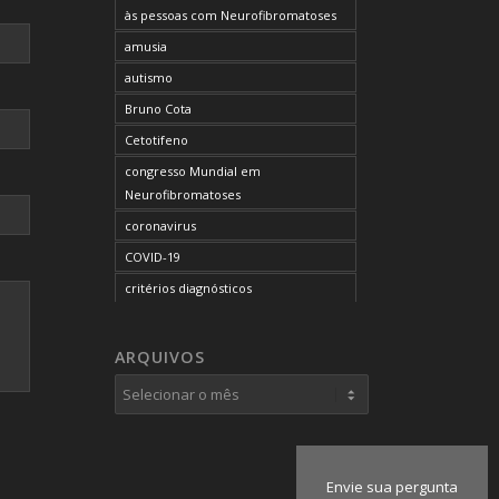
às pessoas com Neurofibromatoses
amusia
autismo
Bruno Cota
Cetotifeno
congresso Mundial em
Neurofibromatoses
coronavirus
COVID-19
critérios diagnósticos
CTF
curso de capacitação
ARQUIVOS
desordem do processamento
auditivo
diagnóstico
dificuldades cognitivas
Envie sua pergunta
dificuldades de aprendizado