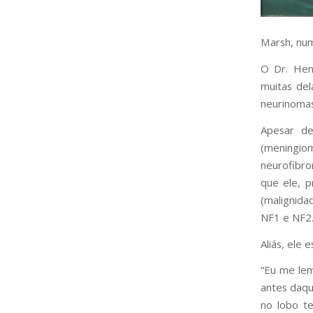
Marsh, num
O Dr. Hen
muitas de
neurinomas
Apesar de
(meningi
neurofibro
que ele, 
(malignid
NF1 e NF2
Aliás, ele 
“Eu me lem
antes daqu
no lobo te