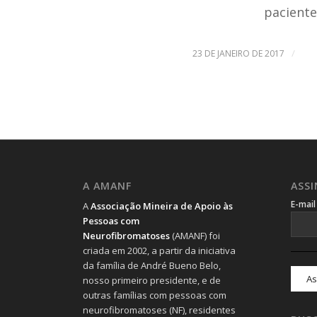
paciente
/
23 DE JANEIRO DE 2017
A AMANF
ASS
E-mai
A
Associação Mineira de Apoio às
Pessoas com
Neurofibromatoses
(AMANF) foi
criada em 2002, a partir da iniciativa
da família de André Bueno Belo,
nosso primeiro presidente, e de
outras famílias com pessoas com
neurofibromatoses (NF), residentes