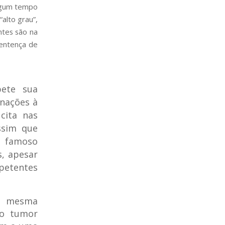
algum tempo
alto grau”,
ntes são na
sentença de
pete sua
enações à
cita nas
ssim que
 famoso
s, apesar
etentes
da mesma
do tumor