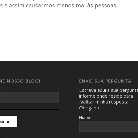
s e assim causarmos menos mal às pessoas.
INE NOSSO BLOG!
ENVIE SUA PERGUNTA
*
l
Escreva aqui a sua pergunt
informe onde reside para
facilitar minha resposta.
Obrigado.
Nome