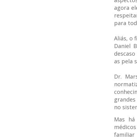
aspecto
agora el
respeita
para tod
Aliás, o
Daniel B
descaso 
as pela 
Dr. Mar
normati
conheci
grandes
no siste
Mas há 
médicos
familia