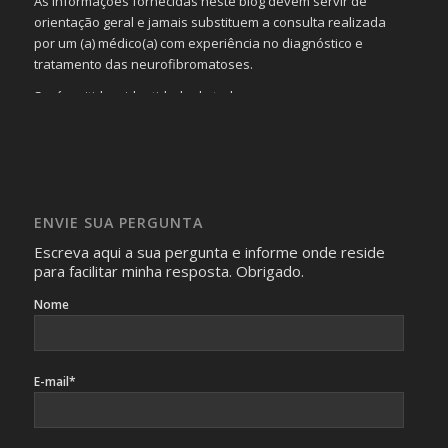
As informações fornecidas neste blog devem servir de
orientação geral e jamais substituem a consulta realizada
por um (a) médico(a) com experiência no diagnóstico e
tratamento das neurofibromatoses.
Será omitida a identidade de todas as pessoas que
realizam as perguntas, mesmo que elas não se importem
com isso.
Imagens somente serão publicadas se forem
absolutamente necessárias para o interesse coletivo e,
caso sejam fotos de pessoas, não poderão permitir a
ENVIE SUA PERGUNTA
identificação da pessoa fotografada.
Escreva aqui a sua pergunta e informe onde reside
para facilitar minha resposta. Obrigado.
Nome
E-mail*