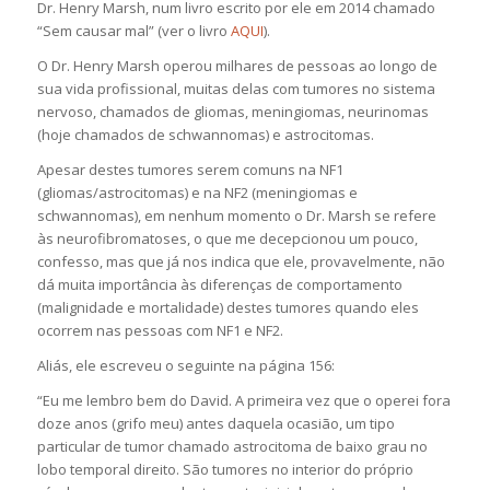
Dr. Henry Marsh, num livro escrito por ele em 2014 chamado
“Sem causar mal” (ver o livro
AQUI
).
O Dr. Henry Marsh operou milhares de pessoas ao longo de
sua vida profissional, muitas delas com tumores no sistema
nervoso, chamados de gliomas, meningiomas, neurinomas
(hoje chamados de schwannomas) e astrocitomas.
Apesar destes tumores serem comuns na NF1
(gliomas/astrocitomas) e na NF2 (meningiomas e
schwannomas), em nenhum momento o Dr. Marsh se refere
às neurofibromatoses, o que me decepcionou um pouco,
confesso, mas que já nos indica que ele, provavelmente, não
dá muita importância às diferenças de comportamento
(malignidade e mortalidade) destes tumores quando eles
ocorrem nas pessoas com NF1 e NF2.
Aliás, ele escreveu o seguinte na página 156:
“Eu me lembro bem do David. A primeira vez que o operei fora
doze anos (grifo meu) antes daquela ocasião, um tipo
particular de tumor chamado astrocitoma de baixo grau no
lobo temporal direito. São tumores no interior do próprio