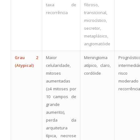
taxa de
fibroso,
recorrência
transicional,
microcístico,
secretor,
metaplásico,
angiomatóide
Grau 2
Maior
Meningioma
Prognóstic
(Atypical)
celularidade,
atípico, claro,
intermediár
mitoses
cordóide
risco
aumentadas
moderado
(≥4 mitoses por
recorrênci
10 campos de
grande
aumento),
perda da
arquitetura
típica, necrose