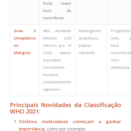
focal, maior
risco de
recorrência
Grau 3
Alta atividade
Meningioma
Prognóstic
(Anaplásico
mitótica (≥20
anaplásico,
ruim, al
ou
mitoses por 10
papilar,
taxa 
Maligno)
CGA), atipias
rabdoide
recorrênci
marcadas,
risco 
crescimento
metástase
invasivo,
comportamento
agressivo
Principais Novidades da Classificação
WHO 2021:
Critérios moleculares começam a ganhar
importância
, como por exemplo: