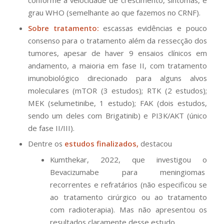
grau WHO (semelhante ao que fazemos no CRNF).
Sobre tratamento:
escassas evidências e pouco
consenso para o tratamento além da ressecção dos
tumores, apesar de haver 9 ensaios clínicos em
andamento, a maioria em fase II, com tratamento
imunobiológico direcionado para alguns alvos
moleculares (mTOR (3 estudos); RTK (2 estudos);
MEK (selumetinibe, 1 estudo); FAK (dois estudos,
sendo um deles com Brigatinib) e PI3K/AKT (único
de fase II/III).
Dentre os
estudos finalizados,
destacou
Kumthekar, 2022, que investigou o
Bevacizumabe para meningiomas
recorrentes e refratários (não especificou se
ao tratamento cirúrgico ou ao tratamento
com radioterapia). Mas não apresentou os
resultados claramente desse estudo.