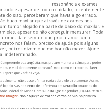
ressonância e exames
Contudo e apesar de todo o cuidado, recentemente
nte do siso, perceberam que havia algo errado,
ão buco maxilar que através de exames nos
um tumor alojado na parte de baixo do maxilar. E
ram eles, apesar de não conseguir mensurar. Toda
omprometida e sempre que procuramos uma
oncreto nos falam, preciso de ajuda pois alguns
er, outros dizem que melhor não mexer. Ajude-
cal indeterminado.
. Compreendo sua angústia, mas procure manter a calma para poder
er seu e-mail diretamente para você, mas como ele retornou, farei
. Espero que você os veja.
ssoalmente, não posso afirmar nada sobre ele diretamente. Assim,
vê-lo pelo SUS no Centro de Referência em Neurofibromatoses do
idade Federal de Minas Gerais. Basta ligar e agendar: (31) 3409 9560 ou
@hc.ufmg.br
. Não esqueça de trazer o cartão do SUS na primeira
 blog é dar algumas informações gerais, as quais podem ou não ser