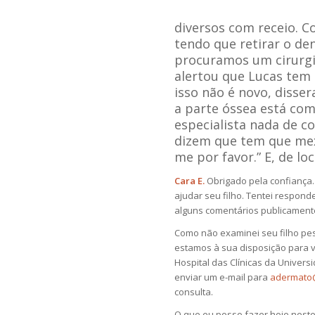
diversos com receio. 
tendo que retirar o de
procuramos um cirurgi
alertou que Lucas tem 
isso não é novo, disse
a parte óssea está c
especialista nada de c
dizem que tem que mex
me por favor.” E, de lo
Cara E.
Obrigado pela confiança
ajudar seu filho. Tentei respond
alguns comentários publicamente
Como não examinei seu filho pe
estamos à sua disposição para 
Hospital das Clínicas da Univers
enviar um e-mail para
adermato
consulta.
O que eu posso fazer hoje neste