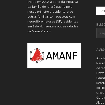
criada em 2002, a partir da iniciativa
da família de André Bueno Belo,
nosso primeiro presidente, e de
outras famílias com pessoas com
neurofibromatoses (NF), residentes
BUS
em Belo Horizonte e outras cidades
de Minas Gerais.
AVI
As in
Neuro
da re
Oswal
Coord
Refer
do Hos
Unive
Gerais
Alves