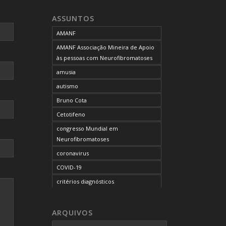
neurofibromatose do tipo 1
ASSUNTOS
neurofibromatose do tipo 2
AMANF
neurofibromatoses
AMANF Associação Mineira de Apoio
NF1
às pessoas com Neurofibromatoses
NF2
amusia
OCUPAÇÃO DO BLOG
autismo
onde tratar
Bruno Cota
problemas comportamentais
Cetotifeno
reunião mensal da AMANF
congresso Mundial em
selumetinibe
Neurofibromatoses
Sem categoria
coronavirus
SUS
COVID-19
TDAH
critérios diagnósticos
tratamento
CTF
tumor maligno da bainha do nervo
curso de capacitação
ARQUIVOS
periférico
desordem do processamento