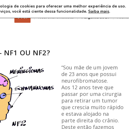
ecnologia de cookies para oferecer uma melhor experiência de uso.
rviços, você está ciente dessa funcionalidade.
Saiba mais
.
3 8 26
Neurofibromatoses
Pergunte ao Dr
Atend
– NF1 OU NF2?
“Sou mãe de um jovem
de 23 anos que possui
neurofibromatose.
Aos 12 anos teve que
passar por uma cirurgia
para retirar um tumor
que crescia muito rápido
e estava alojado na
parte direita do crânio.
Deste então fazemos