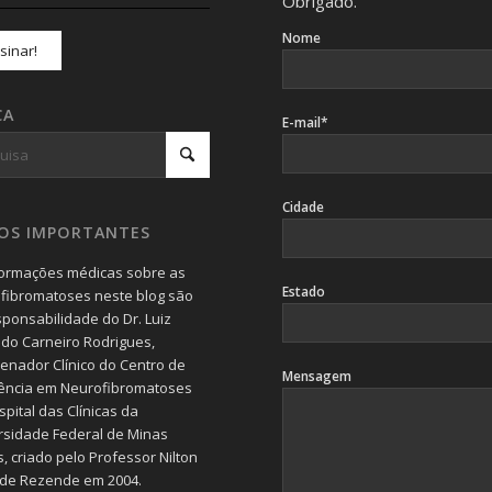
Obrigado.
Nome
CA
E-mail*
Cidade
SOS IMPORTANTES
formações médicas sobre as
Estado
fibromatoses neste blog são
sponsabilidade do Dr. Luiz
do Carneiro Rodrigues,
enador Clínico do Centro de
Mensagem
ência em Neurofibromatoses
pital das Clínicas da
rsidade Federal de Minas
, criado pelo Professor Nilton
 de Rezende em 2004.