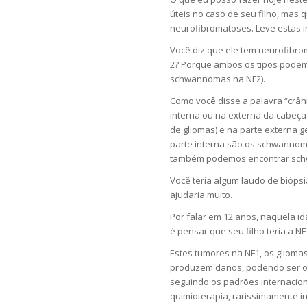
úteis no caso de seu filho, ma
neurofibromatoses. Leve estas i
Você diz que ele tem neurofibro
2? Porque ambos os tipos podem
schwannomas na NF2).
Como você disse a palavra “crân
interna ou na externa da cabeça
de gliomas) e na parte externa 
parte interna são os schwannoma
também podemos encontrar sc
Você teria algum laudo de biópsi
ajudaria muito.
Por falar em 12 anos, naquela i
é pensar que seu filho teria a N
Estes tumores na NF1, os gliom
produzem danos, podendo ser ob
seguindo os padrões internacio
quimioterapia, rarissimamente i