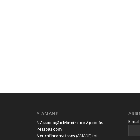
A AMANF
ASS
E-mai
A
Associação Mineira de Apoio às
Pessoas com
Neurofibromatoses
(AMANF) foi