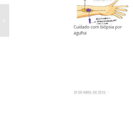
Pergunta 216 – Tenho
suspeita de NF1 e
estou grávida: o que
Cuidado com biópsia por
devo fazer?
agulha
/
29 DE ABRIL DE 2016