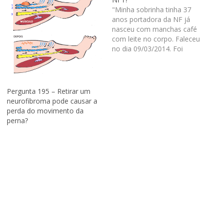
"Minha sobrinha tinha 37
anos portadora da NF já
nasceu com manchas café
com leite no corpo. Faleceu
no dia 09/03/2014. Foi
internada e os médicos
acharam um tumor de 20X16
cm pressionando o pulmão e
rim. Ela sempre estava
Pergunta 195 – Retirar um
fazendo raio-x e outros
neurofibroma pode causar a
exames: apareceu de
perda do movimento da
repente, em uma…
perna?