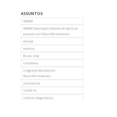
ASSUNTOS
AMANF
AMANF Associação Mineira de Apoio às
pessoas com Neurofibromatoses
amusia
autismo
Bruno Cota
Cetotifeno
congresso Mundial em
Neurofibromatoses
coronavirus
COVID-19
critérios diagnósticos
CTF
curso de capacitação