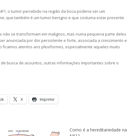
NF1, o tumor percebido na região da boca poderia ser um
me, que também é um tumor benigno e que costuma estar presente
es não se transformam em malignos, mas numa pequena parte deles
er anunciada por dor persistente e forte, associada a crescimento e
o ficamos atentos aos plexiformes, especialmente aqueles muito
do de busca de assuntos, outras informações importantes sobre o
ok
X
Imprimir
Como é a hereditariedade na
NF1?