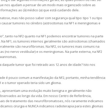
s que nos ajudam a pensar de um modo mais organizado sobre as
nformações ao (à) médico (a) que está cuidando dele.
matose, mas não posso saber com segurança qual tipo: tipo 1 ou tipo
 causar tumores no cérebro (astrocitomas na NF1 e meningiomas e
io”, tanto na NF2 quanto na NF1 podemos encontrar tumores na parte
. Na NF1, os tumores internos geralmente são astrocitomas (chamados
geralmente são neurofibromas. Na NF2, os tumores mais comuns na
s (no nervo vestibular) e os meningiomas. Na parte externa, na NF2
hwannomas.
a daquele tumor que foi retirado aos 12 anos de idade? Isto nos
dade é pouco comum a manifestação da NF2, portanto, minha tendência
F1 e o tumor operado teria sido um glioma.
as, apresentam uma evolução muito benigna e geralmente não
servados ao longo da vida. Em nosso Centro de Referência,
nais de tratamento das neurofibromatoses, nós raramente indicamos
ndicamos cirurgia e NUNCA indicamos radioterapia para estes gliomas