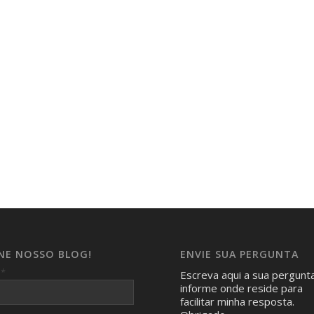
INE NOSSO BLOG!
ENVIE SUA PERGUNTA
*
l
Escreva aqui a sua pergunt
informe onde reside para
facilitar minha resposta.