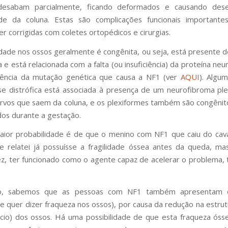
esabam parcialmente, ficando deformados e causando deseq
ade da coluna. Estas são complicações funcionais importantes
er corrigidas com coletes ortopédicos e cirurgias.
lidade nos ossos geralmente é congênita, ou seja, está presente d
a e está relacionada com a falta (ou insuficiência) da proteína ne
ência da mutação genética que causa a NF1 (ver
AQUI
). Algu
ose distrófica está associada à presença de um neurofibroma pl
ervos que saem da coluna, e os plexiformes também são congênito
os durante a gestação.
aior probabilidade é de que o menino com NF1 que caiu do cav
ue relatei já possuísse a fragilidade óssea antes da queda, m
ez, ter funcionado como o agente capaz de acelerar o problema,
so, sabemos que as pessoas com NF1 também apresentam o
ue quer dizer fraqueza nos ossos), por causa da redução na estrut
cio) dos ossos. Há uma possibilidade de que esta fraqueza óssea