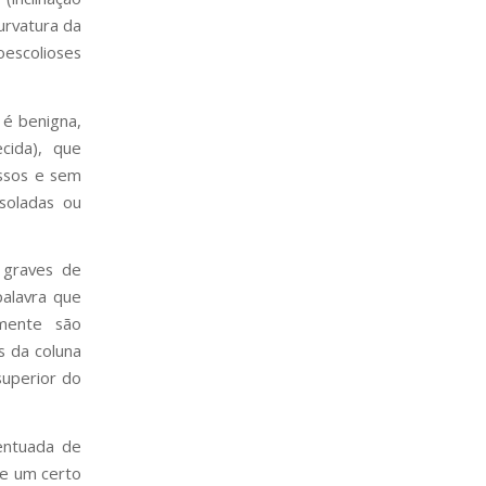
urvatura da
oescolioses
é benigna,
cida), que
ossos e sem
isoladas ou
 graves de
palavra que
lmente são
s da coluna
superior do
centuada de
de um certo