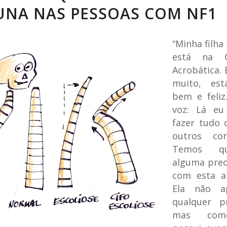
UNA NAS PESSOAS COM NF1
“Minha filh
está na Gi
Acrobática. 
muito, est
bem e feliz
voz: Lá eu
fazer tudo 
outros con
Temos q
alguma pre
com esta at
Ela não ap
qualquer p
mas com