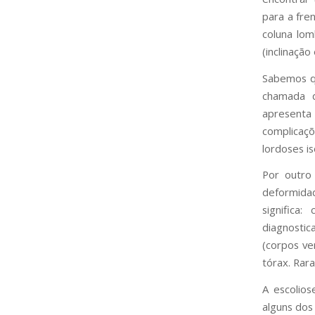
para a fre
coluna lom
(inclinação
Sabemos q
chamada d
apresenta 
complicaçõ
lordoses i
Por outro
deformidad
significa
diagnostic
(corpos ve
tórax. Rar
A escolios
alguns dos