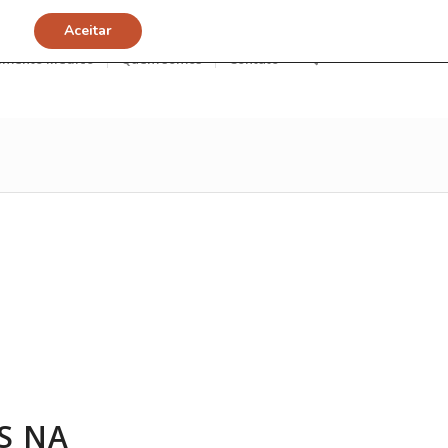
Aceitar
imento Médico
Quem somos
Contato
S NA