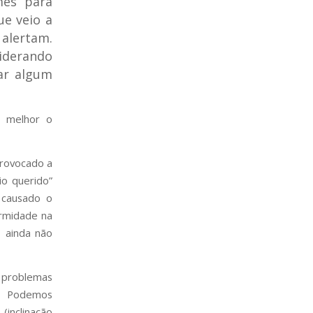
mes para
ue veio a
alertam.
siderando
ar algum
r melhor o
provocado a
io querido”
 causado o
ormidade na
 ainda não
 problemas
. Podemos
(inclinação