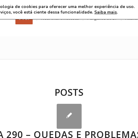
ecnologia de cookies para oferecer uma melhor experiência de uso.
rviços, você está ciente dessa funcionalidade.
Saiba mais
.
3 8 26
Neurofibromatoses
Pergunte ao Dr
Atend
POSTS
 290 – QUEDAS E PROBLEMA