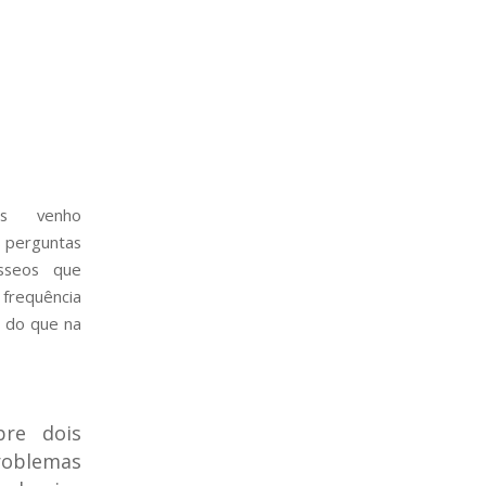
as venho
 perguntas
sseos que
requência
 do que na
bre dois
oblemas