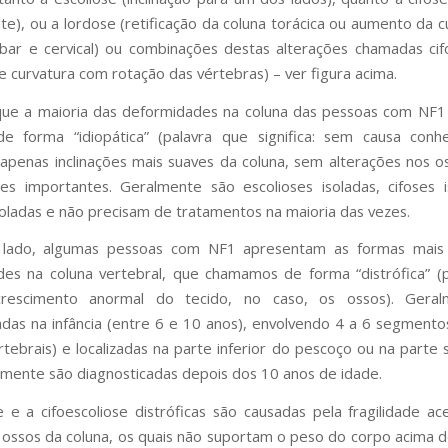
nte), ou a lordose (retificação da coluna torácica ou aumento da c
bar e cervical) ou combinações destas alterações chamadas cif
 e curvatura com rotação das vértebras) – ver figura acima.
ue a maioria das deformidades na coluna das pessoas com NF1 
e forma “idiopática” (palavra que significa: sem causa conhe
apenas inclinações mais suaves da coluna, sem alterações nos 
es importantes. Geralmente são escolioses isoladas, cifoses 
soladas e não precisam de tratamentos na maioria das vezes.
 lado, algumas pessoas com NF1 apresentam as formas mais
es na coluna vertebral, que chamamos de forma “distrófica” (
: crescimento anormal do tecido, no caso, os ossos). Gera
adas na infância (entre 6 e 10 anos), envolvendo 4 a 6 segmento
rtebrais) e localizadas na parte inferior do pescoço ou na parte 
amente são diagnosticadas depois dos 10 anos de idade.
e e a cifoescoliose distróficas são causadas pela fragilidade a
 ossos da coluna, os quais não suportam o peso do corpo acima 