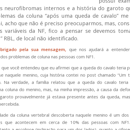
possui exa
os neurofibromas internos e a história do garoto q
blemas da coluna “após uma queda de cavalo” me 
, acho que não é preciso preocuparmos, mas, con
as variáveis da NF, fico a pensar se devemos tom
”
RBL, de local não identificado.
obrigado pela sua mensagem,
que nos ajudará a entende
o dos problemas de coluna nas pessoas com NF1.
que você entendeu que eu afirmei que a queda do cavalo teria 
ose naquele menino, cuja história contei no post chamado “Um t
). Na verdade, a família relatou que a queda do cavalo teria
a coluna do menino, mas, na minha impressão, a causa da def
 garoto provavelmente já estava presente antes da queda, mas
percebida.
dade da coluna vertebral descoberta naquele menino é um dos
cos que acontecem em cerca de 10% das pessoas com NF1
tanto a escoliose (inclinação para um dos lados), quanto a cifose 