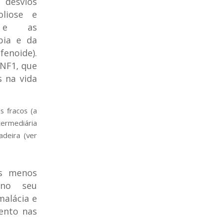
 desvios
oliose e
e) e as
íbia e da
enoide).
 NF1, que
 na vida
s fracos (a
termediária
deira (ver
os menos
 no seu
malácia e
ento nas