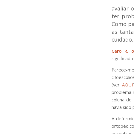
avaliar 
ter pro
Como pai
as tant
cuidado. 
Caro R, 
significad
Parece-me 
cifoescoli
(ver
AQUI
problema n
coluna do
havia sido 
A deformi
ortopédi
encontrar 