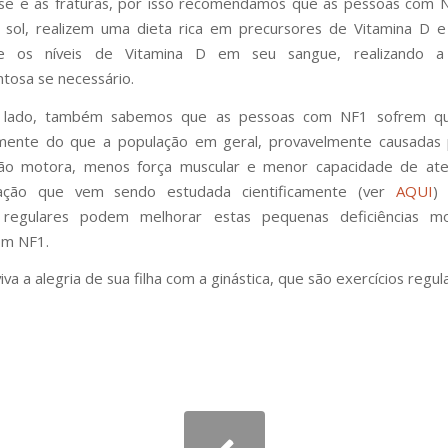
se e as fraturas, por isso recomendamos que as pessoas com
 sol, realizem uma dieta rica em precursores de Vitamina D e
e os níveis de Vitamina D em seu sangue, realizando a
osa se necessário.
 lado, também sabemos que as pessoas com NF1 sofrem q
mente do que a população em geral, provavelmente causadas
ão motora, menos força muscular e menor capacidade de at
ação que vem sendo estudada cientificamente (ver
AQUI
)
s regulares podem melhorar estas pequenas deficiências m
om NF1.
iva a alegria de sua filha com a ginástica, que são exercícios regul