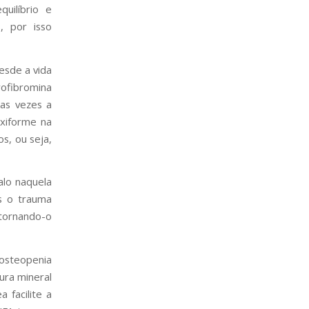
uilíbrio e
, por isso
esde a vida
urofibromina
mas vezes a
exiforme na
s, ou seja,
alo naquela
as o trauma
 tornando-o
steopenia
ura mineral
 facilite a