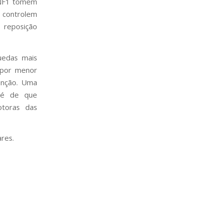
 NF1 tomem
 controlem
 reposição
uedas mais
 por menor
enção. Uma
 é de que
otoras das
ares.