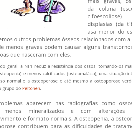
mais graves, os
da coluna (esc
cifoescolios
displasias (da t
asa menor do esf
emos outros problemas ósseos relacionados com a
de menos graves podem causar alguns transtornos
oas que nasceram com eles.
 geral, a NF1 reduz a resistência dos ossos, tornando-os mai
teopenia) e menos calcificados (osteomalácia), uma situação in
sso normal e a osteoporose e até mesmo a osteoporose verda
o grupo do
Peltonen
.
roblemas aparecem nas radiografias como oss
, menos mineralizados e com alterações
vimento e formato normais. A osteopenia, a osteo
porose contribuem para as dificuldades de tratam