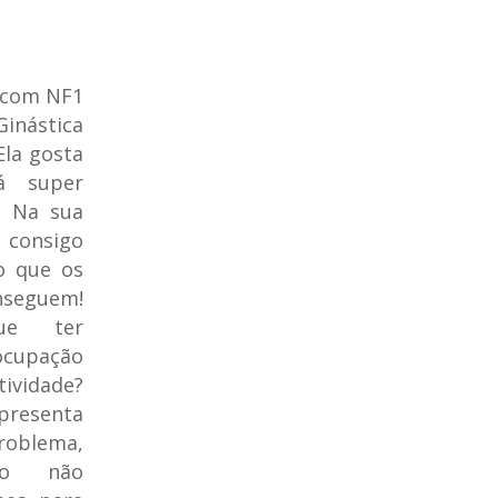
a com NF1
nástica
Ela gosta
á super
. Na sua
 consigo
o que os
seguem!
ue ter
ocupação
ividade?
resenta
roblema,
o não