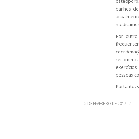
osteoporo
banhos de
anualment
medicament
Por outro
frequente
coordenaç
recomend
exercício
pessoas c
Portanto, v
/
5 DE FEVEREIRO DE 2017