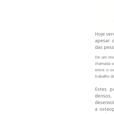
Hoje ver
apesar 
das pess
De um modo
chamada os
entre o o
trabalho d
Estes p
densos
desenvol
a osteo