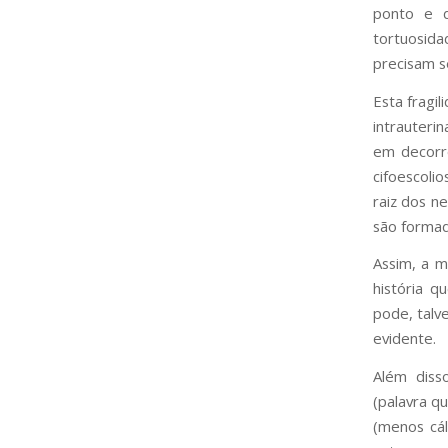
ponto e d
tortuosid
precisam s
Esta fragi
intrauterin
em decorr
cifoescoli
raiz dos n
são formad
Assim, a m
história q
pode, talv
evidente.
Além dis
(palavra q
(menos cál