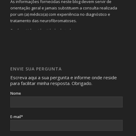
As informações fornecidas neste blog devem servir de
orientação geral e jamais substituem a consulta realizada
por um (a) médico(a) com experiência no diagnóstico e
tratamento das neurofibromatoses.
Será omitida a identidade de todas as pessoas que
realizam as perguntas, mesmo que elas não se importem
com isso.
Imagens somente serão publicadas se forem
absolutamente necessárias para o interesse coletivo e,
caso sejam fotos de pessoas, não poderão permitir a
ENVIE SUA PERGUNTA
identificação da pessoa fotografada.
Escreva aqui a sua pergunta e informe onde reside
para facilitar minha resposta. Obrigado.
Nome
E-mail*