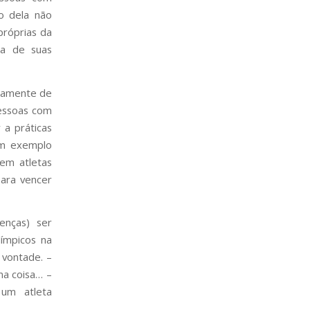
to dela não
próprias da
sa de suas
riamente de
pessoas com
 a práticas
um exemplo
em atletas
para vencer
enças) ser
límpicos na
 vontade. –
ma coisa…
–
 um atleta
…