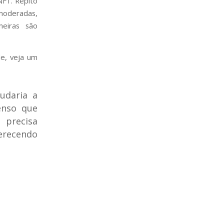
NF1. Repito
moderadas,
meiras são
e, veja um
udaria a
enso que
 precisa
erecendo