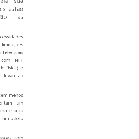
ela sua
is estão
Rio as
ecessidades
 limitações
telectuais
s com NF1
e física) e
es levam ao
recem menos
sentam um
ma criança
r um atleta
essoas com