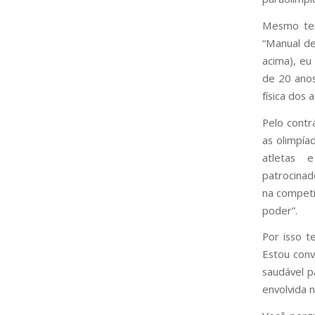
Mesmo ten
“Manual de
acima), eu
de 20 anos
física dos 
Pelo contr
as olimpía
atletas 
patrocinad
na competi
poder”.
Por isso t
Estou conv
saudável p
envolvida 