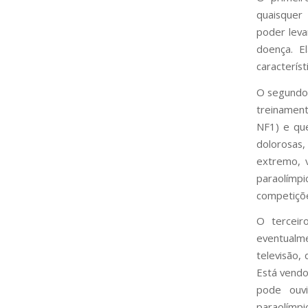
quaisquer 
poder leva
doença. E
caracterís
O segundo 
treinament
NF1) e que
dolorosas
extremo, 
paraolímpi
competiçõ
O terceir
eventualme
televisão,
Está vendo
pode ouvi
paraolímp