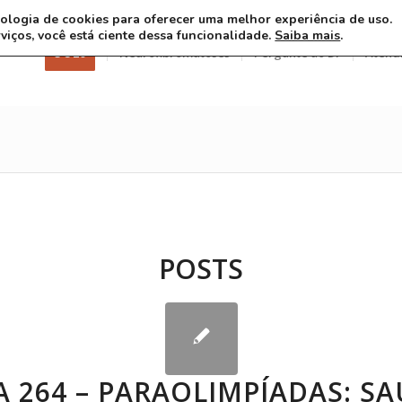
ecnologia de cookies para oferecer uma melhor experiência de uso.
rviços, você está ciente dessa funcionalidade.
Saiba mais
.
3 8 26
Neurofibromatoses
Pergunte ao Dr
Atend
POSTS
 264 – PARAOLIMPÍADAS: S