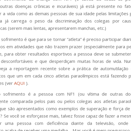
outras doenças crônicas e incuráveis) já está presente no fa
r a vida como as demais pessoas de sua idade pelas limitações 
la já carrega o peso da discriminação dos colegas por cau
ticas (serem mais lentas, apresentarem manchas, etc.)
sofrimento é que para se tornar “atleta” é preciso participar dia
os em atividades que não trazem prazer (especialmente para 
, para obter resultados esportivos a pessoa deve se submeter
, desconfortáveis e que desperdiçam muitas horas de vida. N
veja a reportagem recente sobre a prática de automutilação 
cos que um em cada cinco atletas paraolímpicos está fazendo 
es (ver
AQUI
).
o sofrimento é a pessoa com NF1 (ou vítima de outras do
nte comparada pelos pais ou pelos colegas aos atletas parao
 que são apresentados como exemplos de superação e força de
? Se você se esforçasse mais, talvez fosse capaz de fazer a mes
r uma pessoa com deficiência diante da televisão, onde
ico acaba de receber uma medalha –
Mas você é meio preguiçoso