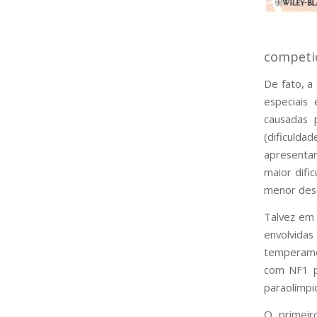
competiç
De fato, a
especiais 
causadas 
(dificul
apresentam
maior difi
menor des
Talvez em 
envolvid
temperame
com NF1 pr
paraolímpi
O primeir