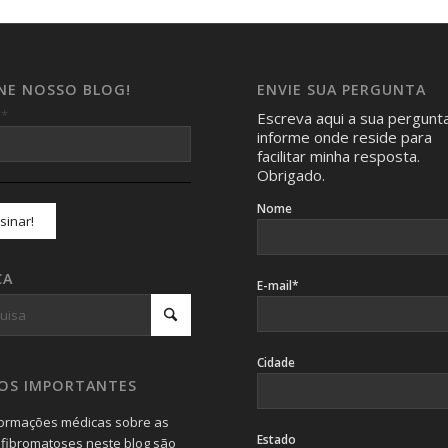
INE NOSSO BLOG!
ENVIE SUA PERGUNTA
*
l
Escreva aqui a sua pergunt
informe onde reside para
facilitar minha resposta.
Obrigado.
Nome
CA
E-mail*
Cidade
SOS IMPORTANTES
formações médicas sobre as
Estado
fibromatoses neste blog são