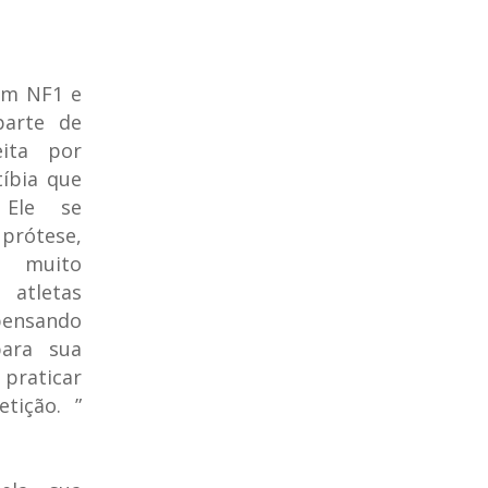
tem NF1 e
parte de
ita por
tíbia que
 Ele se
rótese,
muito
 atletas
pensando
ara sua
 praticar
tição. ”