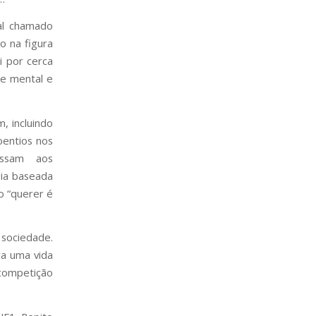
al chamado
o na figura
i por cerca
de mental e
, incluindo
oentios nos
essam aos
gia baseada
o “querer é
 sociedade.
ra uma vida
 competição