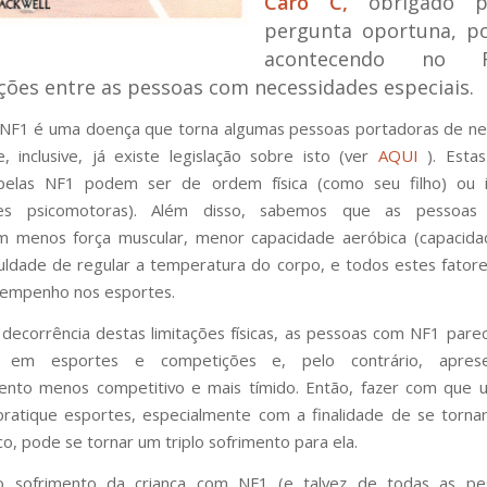
Caro C,
obrigado p
pergunta oportuna, po
acontecendo no 
ões entre as pessoas com necessidades especiais.
 NF1 é uma doença que torna algumas pessoas portadoras de n
e, inclusive, já existe legislação sobre isto (ver
AQUI
). Estas
pelas NF1 podem ser de ordem física (como seu filho) ou in
dades psicomotoras). Além disso, sabemos que as pessoa
 menos força muscular, menor capacidade aeróbica (capacidad
culdade de regular a temperatura do corpo, e todos estes fator
empenho nos esportes.
decorrência destas limitações físicas, as pessoas com NF1 pa
as em esportes e competições e, pelo contrário, apre
nto menos competitivo e mais tímido. Então, fazer com que u
atique esportes, especialmente com a finalidade de se torna
co, pode se tornar um triplo sofrimento para ela.
o sofrimento da criança com NF1 (e talvez de todas as p