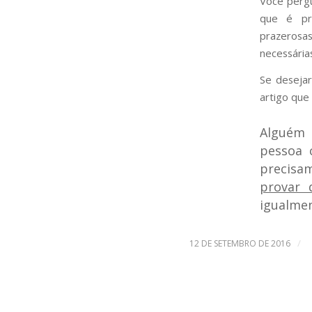
Você perg
que é pre
prazerosa
necessária
Se deseja
artigo que
Alguém 
pessoa 
precisa
provar 
igualmen
/
12 DE SETEMBRO DE 2016