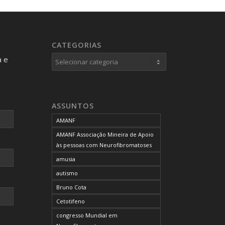
CATEGORIAS
Categorias
a e
ASSUNTOS
AMANF
AMANF Associação Mineira de Apoio
às pessoas com Neurofibromatoses
amusia
autismo
Bruno Cota
Cetotifeno
congresso Mundial em