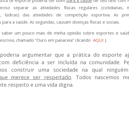
unta se esporte poderia ser bom
para a saúde
de seu filho com 
ciso separar as atividades físicas regulares (cotidianas, 
s, lúdicas) das atividades de competição esportiva. As pri
s para a saúde. As segundas, causam doenças físicas e sociais.
r saber um pouco mais de minha opinião sobre esportes e saúd
 escrevi, chamado “Ouro em panaceia” clicando
AQUI
).
poderia argumentar que a prática do esporte aj
com deficiência a ser incluída na comunidade. P
mos construir uma sociedade na qual ninguém
que merece ser respeitado
. Todos nascemos m
te respeito e uma vida digna.