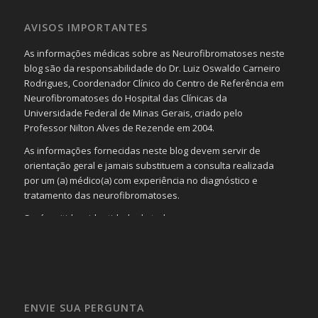
AVISOS IMPORTANTES
As informações médicas sobre as Neurofibromatoses neste
blog são da responsabilidade do Dr. Luiz Oswaldo Carneiro
Rodrigues, Coordenador Clínico do Centro de Referência em
Neurofibromatoses do Hospital das Clínicas da
Universidade Federal de Minas Gerais, criado pelo
Professor Nilton Alves de Rezende em 2004.
As informações fornecidas neste blog devem servir de
orientação geral e jamais substituem a consulta realizada
por um (a) médico(a) com experiência no diagnóstico e
tratamento das neurofibromatoses.
Será omitida a identidade de todas as pessoas que
realizam as perguntas, mesmo que elas não se importem
com isso.
Imagens somente serão publicadas se forem
absolutamente necessárias para o interesse coletivo e,
caso sejam fotos de pessoas, não poderão permitir a
ENVIE SUA PERGUNTA
identificação da pessoa fotografada.