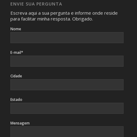
caso sejam fotos de pessoas, não poderão permitir a
ENVIE SUA PERGUNTA
identificação da pessoa fotografada.
Escreva aqui a sua pergunta e informe onde reside
para facilitar minha resposta. Obrigado.
Nome
E-mail*
Cidade
Estado
Mensagem