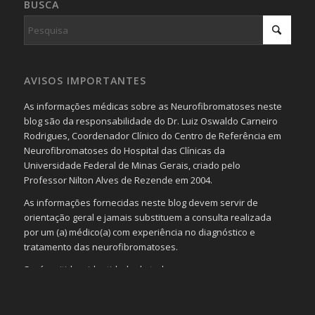
BUSCA
AVISOS IMPORTANTES
As informações médicas sobre as Neurofibromatoses neste
blog são da responsabilidade do Dr. Luiz Oswaldo Carneiro
Rodrigues, Coordenador Clínico do Centro de Referência em
Neurofibromatoses do Hospital das Clínicas da
Universidade Federal de Minas Gerais, criado pelo
Professor Nilton Alves de Rezende em 2004.
As informações fornecidas neste blog devem servir de
orientação geral e jamais substituem a consulta realizada
por um (a) médico(a) com experiência no diagnóstico e
tratamento das neurofibromatoses.
Será omitida a identidade de todas as pessoas que
realizam as perguntas, mesmo que elas não se importem
com isso.