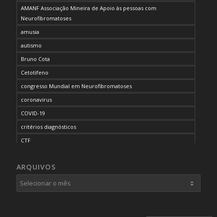
AMANF Associação Mineira de Apoio às pessoas com
Neurofibromatoses
amusia
autismo
Bruno Cota
Cetotifeno
congresso Mundial em Neurofibromatoses
coronavirus
COVID-19
critérios diagnósticos
CTF
curso de capacitação
ARQUIVOS
desordem do processamento auditivo
diagnóstico
dificuldades cognitivas
dificuldades de aprendizado