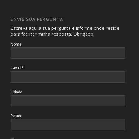
Imagens somente serão publicadas se forem
absolutamente necessárias para o interesse coletivo e,
caso sejam fotos de pessoas, não poderão permitir a
ENVIE SUA PERGUNTA
identificação da pessoa fotografada.
Escreva aqui a sua pergunta e informe onde reside
para facilitar minha resposta. Obrigado.
Nome
E-mail*
Cidade
Estado