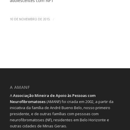
adolescentes com NF1
/
10 DE NOVEMBRO DE 2015
A AMANF
A
Associação Mineira de Apoio às Pessoas com
Neurofibromatoses
(AMANF) foi criada em 2002, a partir da
iniciativa da família de André Bueno Belo, nosso primeiro
presidente, e de outras famílias com pessoas com
neurofibromatoses (NF), residentes em Belo Horizonte e
outras cidades de Minas Gerais.