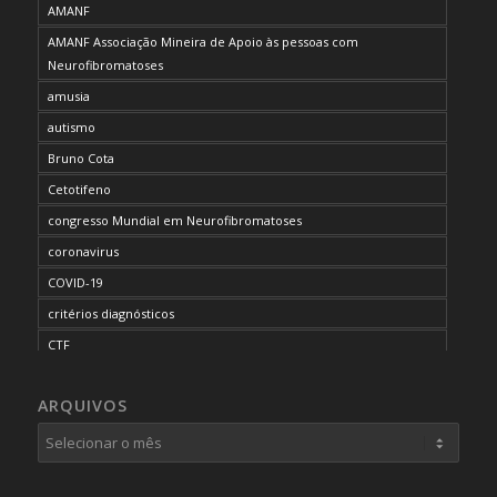
AMANF
AMANF Associação Mineira de Apoio às pessoas com
Neurofibromatoses
amusia
autismo
Bruno Cota
Cetotifeno
congresso Mundial em Neurofibromatoses
coronavirus
COVID-19
critérios diagnósticos
CTF
curso de capacitação
ARQUIVOS
desordem do processamento auditivo
diagnóstico
dificuldades cognitivas