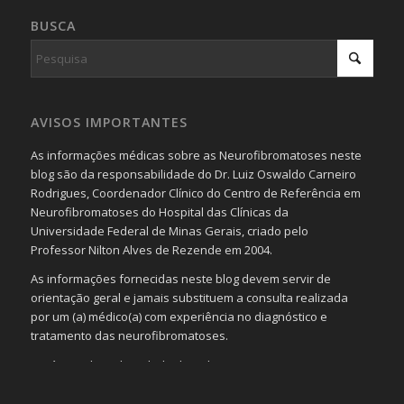
BUSCA
AVISOS IMPORTANTES
As informações médicas sobre as Neurofibromatoses neste
blog são da responsabilidade do Dr. Luiz Oswaldo Carneiro
Rodrigues, Coordenador Clínico do Centro de Referência em
Neurofibromatoses do Hospital das Clínicas da
Universidade Federal de Minas Gerais, criado pelo
Professor Nilton Alves de Rezende em 2004.
As informações fornecidas neste blog devem servir de
orientação geral e jamais substituem a consulta realizada
por um (a) médico(a) com experiência no diagnóstico e
tratamento das neurofibromatoses.
Será omitida a identidade de todas as pessoas que
realizam as perguntas, mesmo que elas não se importem
com isso.