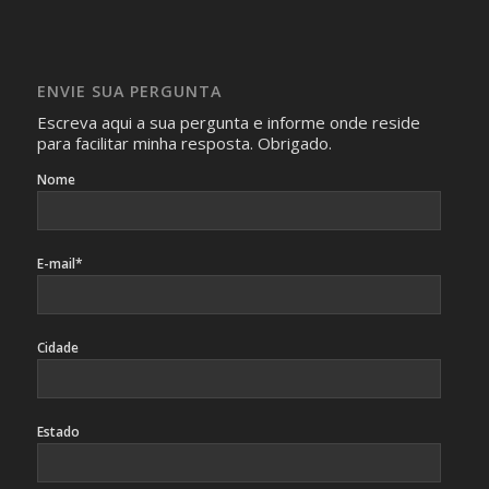
Imagens somente serão publicadas se forem
absolutamente necessárias para o interesse coletivo e,
caso sejam fotos de pessoas, não poderão permitir a
ENVIE SUA PERGUNTA
identificação da pessoa fotografada.
Escreva aqui a sua pergunta e informe onde reside
para facilitar minha resposta. Obrigado.
Nome
E-mail*
Cidade
Estado