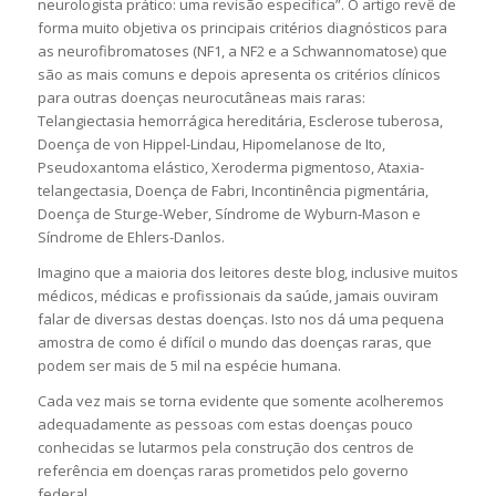
neurologista prático: uma revisão específica”. O artigo revê de
forma muito objetiva os principais critérios diagnósticos para
as neurofibromatoses (NF1, a NF2 e a Schwannomatose) que
são as mais comuns e depois apresenta os critérios clínicos
para outras doenças neurocutâneas mais raras:
Telangiectasia hemorrágica hereditária, Esclerose tuberosa,
Doença de von Hippel-Lindau, Hipomelanose de Ito,
Pseudoxantoma elástico, Xeroderma pigmentoso, Ataxia-
telangectasia, Doença de Fabri, Incontinência pigmentária,
Doença de Sturge-Weber, Síndrome de Wyburn-Mason e
Síndrome de Ehlers-Danlos.
Imagino que a maioria dos leitores deste blog, inclusive muitos
médicos, médicas e profissionais da saúde, jamais ouviram
falar de diversas destas doenças. Isto nos dá uma pequena
amostra de como é difícil o mundo das doenças raras, que
podem ser mais de 5 mil na espécie humana.
Cada vez mais se torna evidente que somente acolheremos
adequadamente as pessoas com estas doenças pouco
conhecidas se lutarmos pela construção dos centros de
referência em doenças raras prometidos pelo governo
federal.