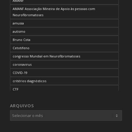
AMANF
AMANF Associação Mineira de Apoio às pessoas com
Neurofibromatoses
amusia
autismo
Bruno Cota
Cetotifeno
congresso Mundial em Neurofibromatoses
coronavirus
COVID-19
critérios diagnósticos
CTF
curso de capacitação
ARQUIVOS
desordem do processamento auditivo
diagnóstico
dificuldades cognitivas
dificuldades de aprendizado