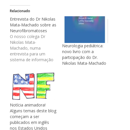
Relacionado
Entrevista do Dr Nikolas
Mata-Machado sobre as
Neurofibromatoses
O nosso colega Dr
Nikolas Mata-
Neurologia pediátrica:
Machado, numa
novo livro com a
entrevista para um
participação do Dr.
sistema de informação
Nikolas Mata-Machado
científica da
Universidade Loyola em
Chicago, falou sobre o
manual de diagnóstico e
tratamento das
neurofibromatoses, que
publicamos
Notícia animadora!
recentemente (Clique
Alguns temas deste blog
aqui para ver o artigo
começam a ser
original) e eu traduzi a
publicados em inglês
reportagem
nos Estados Unidos
abaixo.Melhor manejo