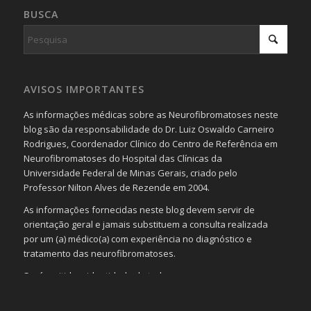
BUSCA
AVISOS IMPORTANTES
As informações médicas sobre as Neurofibromatoses neste
blog são da responsabilidade do Dr. Luiz Oswaldo Carneiro
Rodrigues, Coordenador Clínico do Centro de Referência em
Neurofibromatoses do Hospital das Clínicas da
Universidade Federal de Minas Gerais, criado pelo
Professor Nilton Alves de Rezende em 2004.
As informações fornecidas neste blog devem servir de
orientação geral e jamais substituem a consulta realizada
por um (a) médico(a) com experiência no diagnóstico e
tratamento das neurofibromatoses.
Será omitida a identidade de todas as pessoas que
realizam as perguntas, mesmo que elas não se importem
com isso.