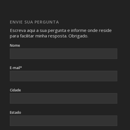
Imagens somente serão publicadas se forem
absolutamente necessárias para o interesse coletivo e,
caso sejam fotos de pessoas, não poderão permitir a
ENVIE SUA PERGUNTA
identificação da pessoa fotografada.
Escreva aqui a sua pergunta e informe onde reside
para facilitar minha resposta. Obrigado.
Nome
E-mail*
Cidade
Estado