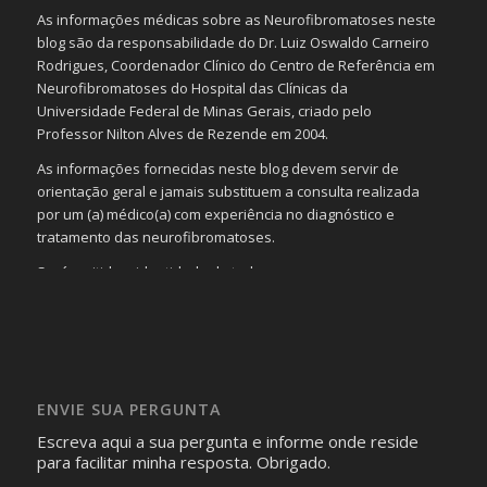
As informações médicas sobre as Neurofibromatoses neste
blog são da responsabilidade do Dr. Luiz Oswaldo Carneiro
Rodrigues, Coordenador Clínico do Centro de Referência em
Neurofibromatoses do Hospital das Clínicas da
Universidade Federal de Minas Gerais, criado pelo
Professor Nilton Alves de Rezende em 2004.
As informações fornecidas neste blog devem servir de
orientação geral e jamais substituem a consulta realizada
por um (a) médico(a) com experiência no diagnóstico e
tratamento das neurofibromatoses.
Será omitida a identidade de todas as pessoas que
realizam as perguntas, mesmo que elas não se importem
com isso.
Imagens somente serão publicadas se forem
absolutamente necessárias para o interesse coletivo e,
caso sejam fotos de pessoas, não poderão permitir a
ENVIE SUA PERGUNTA
identificação da pessoa fotografada.
Escreva aqui a sua pergunta e informe onde reside
para facilitar minha resposta. Obrigado.