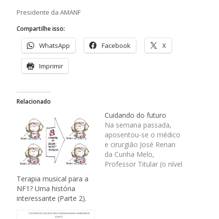
Presidente da AMANF
Compartilhe isso:
WhatsApp
Facebook
X
Imprimir
Relacionado
Cuidando do futuro
Na semana passada,
aposentou-se o médico
e cirurgião José Renan
da Cunha Melo,
Professor Titular (o nível
mais alto na carreira de
Terapia musical para a
um professor
NF1? Uma história
universitário), que
interessante (Parte 2).
dedicou sua vida
profissional à Faculdade