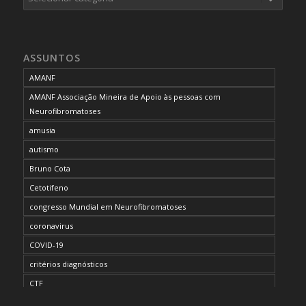
ASSUNTOS
AMANF
AMANF Associação Mineira de Apoio às pessoas com
Neurofibromatoses
amusia
autismo
Bruno Cota
Cetotifeno
congresso Mundial em Neurofibromatoses
coronavirus
COVID-19
critérios diagnósticos
CTF
curso de capacitação