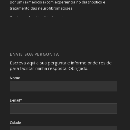
por um (a) médico(a) com experiência no diagnóstico e
tratamento das neurofibromatoses.
Será omitida a identidade de todas as pessoas que
realizam as perguntas, mesmo que elas não se importem
com isso.
Imagens somente serão publicadas se forem
absolutamente necessárias para o interesse coletivo e,
caso sejam fotos de pessoas, não poderão permitir a
ENVIE SUA PERGUNTA
identificação da pessoa fotografada.
Escreva aqui a sua pergunta e informe onde reside
para facilitar minha resposta. Obrigado.
Nome
E-mail*
Cidade