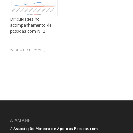
de Medicina da
Universidade Federal de
Minas Gerais. Além de
Dificuldades no
médico, José Renan
acompanhamento de
formou-se em
pessoas com NF2
Veterinária e em…
/
27 DE MAIO DE 2019
A AMANF
A
Associação Mineira de Apoio às Pessoas com