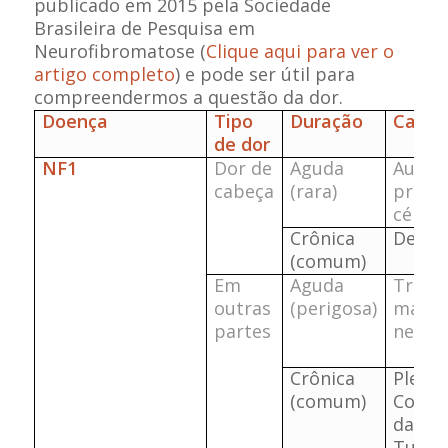
publicado em 2015 pela Sociedade
Brasileira de Pesquisa em
Neurofibromatose (
Clique aqui para ver o
artigo completo
) e pode ser útil para
compreendermos a questão da dor.
Doença
Tipo
Duração
Causa
de dor
NF1
Dor de
Aguda
Aumen
cabeça
(rara)
press
céreb
Crônica
Desco
(comum)
Em
Aguda
Trans
outras
(perigosa)
malig
partes
neuro
Crônica
Plexi
(comum)
Compr
da me
Tumor