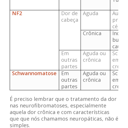
NF2
Dor de
Aguda
Aumen
cabeça
press
céreb
Crônica
Incom
busca
causa
Em
Aguda ou
Schw
outras
crônica
em
partes
cresc
Schwannomatose
Em
Aguda ou
Schw
outras
crônica
em
partes
cresc
É preciso lembrar que o tratamento da dor
nas neurofibromatoses, especialmente
aquela dor crônica e com características
que que nós chamamos neuropáticas, não é
simples.