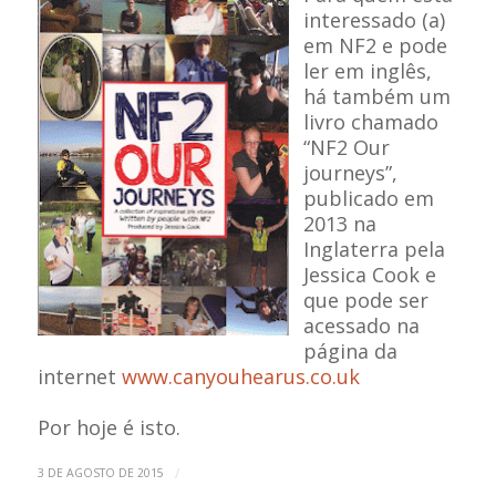
interessado (a)
em NF2 e pode
ler em inglês,
há também um
livro chamado
“NF2 Our
journeys”,
publicado em
2013 na
Inglaterra pela
Jessica Cook e
que pode ser
acessado na
página da
internet
www.canyouhearus.co.uk
Por hoje é isto.
/
3 DE AGOSTO DE 2015