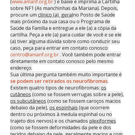
(
www.amanf.org.br
) e baixe e imprima a Cartilha
sobre NF1 (As manchinhas da Mariana). Depois,
procure um
clínico (a) geral
no Posto de Saúde
mais próximo da sua casa ou o Programa de
Saúde da Família e entregue a ele (a) a cópia da
cartilha. Peça a ele (a) para cuidar de você e se ele
(a) tiver alguma dúvida sobre como conduzir seu
caso, peça para entrar em contato conosco:
centro@amanf.org.br
. Você também pode entrar
diretamente em contato conosco pelo mesmo
endereço.
Sua última pergunta também muito importante é
se podem ser retirados os neurofibromas
.
Existem quatro tipos de neurofibromas:
os
cutâneos
(como se fossem verrugas sobre a pele),
os subcutâneos
(como se fossem caroços macios
debaixo da pele),
os espinhais
(que ocorrem
dentro ou próximos à medula espinhal ou no
trajeto dos nervos) e os chamados
plexiformes
(como se fossem deformidades da pele e dos
tecidos debaixo da pele, geralmente macios e com