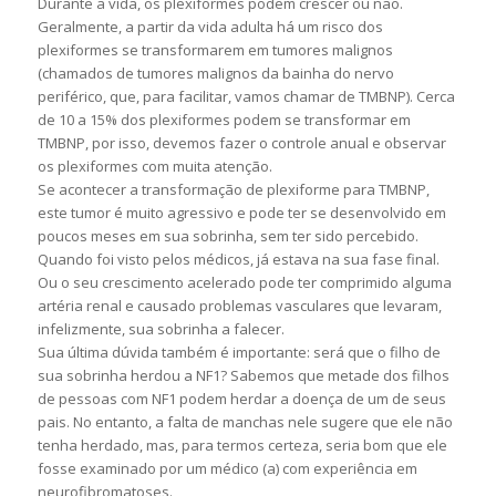
Durante a vida, os plexiformes podem crescer ou não.
Geralmente, a partir da vida adulta há um risco dos
plexiformes se transformarem em tumores malignos
(chamados de tumores malignos da bainha do nervo
periférico, que, para facilitar, vamos chamar de TMBNP). Cerca
de 10 a 15% dos plexiformes podem se transformar em
TMBNP, por isso, devemos fazer o controle anual e observar
os plexiformes com muita atenção.
Se acontecer a transformação de plexiforme para TMBNP,
este tumor é muito agressivo e pode ter se desenvolvido em
poucos meses em sua sobrinha, sem ter sido percebido.
Quando foi visto pelos médicos, já estava na sua fase final.
Ou o seu crescimento acelerado pode ter comprimido alguma
artéria renal e causado problemas vasculares que levaram,
infelizmente, sua sobrinha a falecer.
Sua última dúvida também é importante: será que o filho de
sua sobrinha herdou a NF1? Sabemos que metade dos filhos
de pessoas com NF1 podem herdar a doença de um de seus
pais. No entanto, a falta de manchas nele sugere que ele não
tenha herdado, mas, para termos certeza, seria bom que ele
fosse examinado por um médico (a) com experiência em
neurofibromatoses.