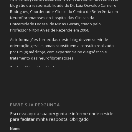
blog são da responsabilidade do Dr. Luiz Oswaldo Carneiro
Rodrigues, Coordenador Clínico do Centro de Referência em
Neurofibromatoses do Hospital das Clínicas da
Universidade Federal de Minas Gerais, criado pelo
Professor Nilton Alves de Rezende em 2004.
As informações fornecidas neste blog devem servir de
orientação geral e jamais substituem a consulta realizada
por um (a) médico(a) com experiência no diagnóstico e
tratamento das neurofibromatoses.
Será omitida a identidade de todas as pessoas que
realizam as perguntas, mesmo que elas não se importem
com isso.
Imagens somente serão publicadas se forem
absolutamente necessárias para o interesse coletivo e,
caso sejam fotos de pessoas, não poderão permitir a
ENVIE SUA PERGUNTA
identificação da pessoa fotografada.
Escreva aqui a sua pergunta e informe onde reside
para facilitar minha resposta. Obrigado.
Nome