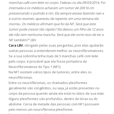
manchas café com leite no corpo. Faleceu no dia 09/03/2014. Foi
internada e os médicos acharam um tumor de 20X16 cm
pressionando o pulmão e rim. Ela sempre estava fazendo raio-x
e outros exames: apareceu de repente, em uma semana ela
morreu. Os médicos afirmam que foi da NF. Será que este
tumor pode crescer tão rápido? Ela deixou um filho de 12 anos
ele não tem nenhuma mancha. Será que ele corre risco de ter a
NF também?” L
BV
Cara LBV
, obrigado pelas suas perguntas, pois elas ajudarão
outras pessoas a entenderem melhor as neurofibromatoses.
Se a sua sobrinha tinha mais de 5 manchas café com leite
pelo corpo, é provável que ela fosse portadora da
Neurofibromatose do Tipo 1 (NF1).
Na NF1 existem vários tipos de tumores, entre eles os
neurofibromas.
Entre os neurofibromas, os chamados plexiformes
geralmente são congênitos, ou seja, já estão presentes no
corpo da pessoa quando ainda ela está no útero de sua mãe.
Alguns plexiformes são profundos, dentro do tórax ou do
abdome. Cerca de metade das pessoas com NF1 possuem
pelo menos um neurofibroma plexiforme.