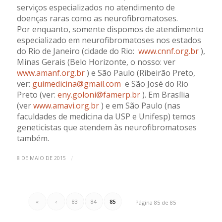
serviços especializados no atendimento de
doenças raras como as neurofibromatoses.
Por enquanto, somente dispomos de atendimento
especializado em neurofibromatoses nos estados
do Rio de Janeiro (cidade do Rio:
www.cnnf.org.br
),
Minas Gerais (Belo Horizonte, o nosso: ver
www.amanf.org.br
) e São Paulo (Ribeirão Preto,
ver:
guimedicina@gmail.com
e São José do Rio
Preto (ver:
eny.goloni@famerp.br
). Em Brasília
(ver
www.amavi.org.br
) e em São Paulo (nas
faculdades de medicina da USP e Unifesp) temos
geneticistas que atendem às neurofibromatoses
também.
/
8 DE MAIO DE 2015
«
‹
83
84
85
Página 85 de 85