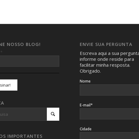
INE NOSSO BLOG!
ENVIE SUA PERGUNTA
*
l
Escreva aqui a sua pergunt
informe onde reside para
facilitar minha resposta.
Obrigado.
Nome
CA
E-mail*
Cidade
SOS IMPORTANTES