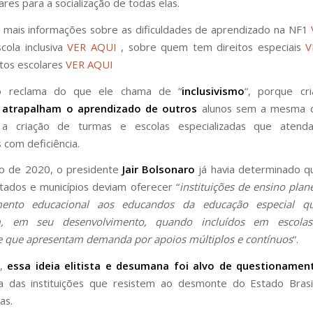
ares para a socialização de todas elas.
 mais informações sobre as dificuldades de aprendizado na NF1
cola inclusiva
VER AQUI
, sobre quem tem direitos especiais
V
itos escolares
VER AQUI
ro reclama do que ele chama de “
inclusivismo
“, porque cr
a
atrapalham o aprendizado de outros
alunos sem a mesma c
a criação de turmas e escolas especializadas que aten
 com deficiência.
o de 2020, o presidente
Jair Bolsonaro
já havia determinado q
stados e municípios deviam oferecer “
instituições de ensino plan
mento educacional aos educandos da educação especial q
m, em seu desenvolvimento, quando incluídos em escolas
 e que apresentam demanda por apoios múltiplos e contínuos
“.
e,
essa ideia elitista e desumana foi alvo de questionamen
 das instituições que resistem ao desmonte do Estado Brasil
as.