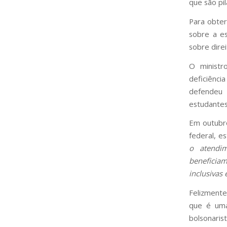
que são pil
Para obter
sobre a es
sobre dire
O minist
deficiênci
defendeu 
estudantes
Em outubr
federal, e
o atendi
beneficia
inclusivas
Felizment
que é uma
bolsonarist