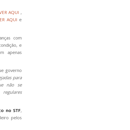
VER AQUI
,
ER AQUI
e
ianças com
ondição, e
dam apenas
ue governo
ejadas para
ue não se
 regulares
to no STF
,
eiro pelos