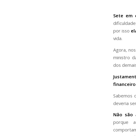
Sete em 
dificuldad
por isso
el
vida.
Agora, no
ministro d
dos demais
Justament
financeiro
Sabemos qu
deveria ser
Não são 
porque a
comportame