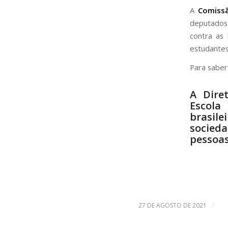
A
Comissã
deputados 
contra as 
estudantes
Para saber
A Dire
Escola
brasil
socied
pessoas
/
27 DE AGOSTO DE 2021