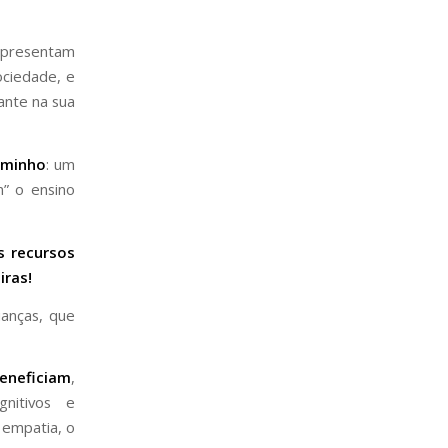
apresentam
ociedade, e
ante na sua
aminho
: um
m” o ensino
s recursos
iras!
ianças, que
eneficiam
,
nitivos e
 empatia, o