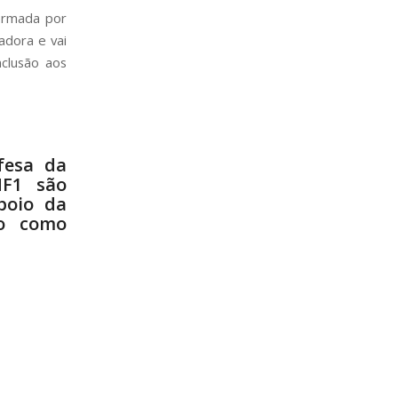
ormada por
adora e vai
nclusão aos
fesa da
NF1 são
poio da
no como