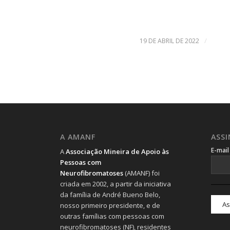
/
19 DE ABRIL DE 2022
A AMANF
ASS
E-mai
A
Associação Mineira de Apoio às
Pessoas com
Neurofibromatoses
(AMANF) foi
criada em 2002, a partir da iniciativa
da família de André Bueno Belo,
nosso primeiro presidente, e de
outras famílias com pessoas com
neurofibromatoses (NF), residentes