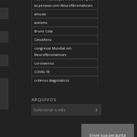
às pessoas com Neurofibromatoses
amusia
autismo
Bruno Cota
Cetotifeno
congresso Mundial em
Neurofibromatoses
coronavirus
COVID-19
critérios diagnósticos
CTF
curso de capacitação
ARQUIVOS
desordem do processamento
auditivo
diagnóstico
dificuldades cognitivas
Envie sua pergunta