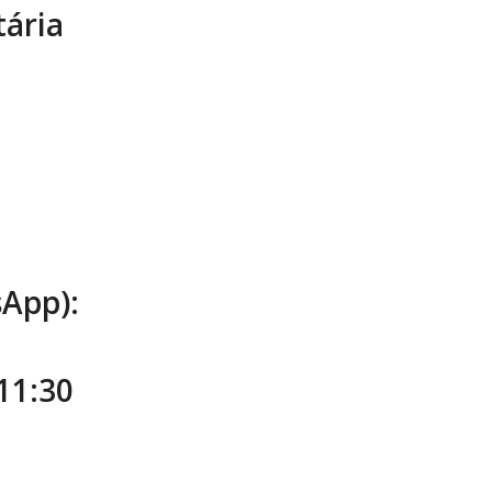
tária
sApp):
11:30