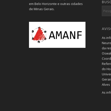
BUS
em Belo Horizonte e outras cidades
de Minas Gerais.
AVI
As in
Neuro
da re
Oswal
Coord
Refer
do Hos
Unive
Gerais
Alves
As in
blog 
geral
consul