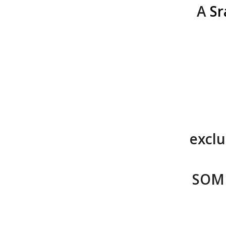
A
Sr
exclu
SOME