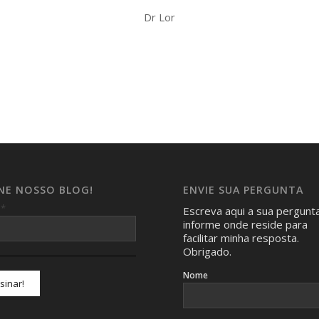
Dr Lor
INE NOSSO BLOG!
ENVIE SUA PERGUNTA
*
l
Escreva aqui a sua pergunt
informe onde reside para
facilitar minha resposta.
Obrigado.
Nome