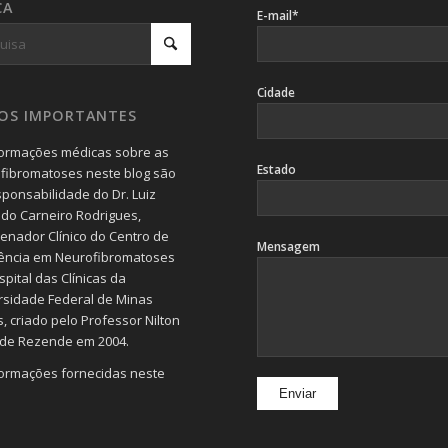
CA
E-mail*
Cidade
SOS IMPORTANTES
formações médicas sobre as
Estado
fibromatoses neste blog são
sponsabilidade do Dr. Luiz
do Carneiro Rodrigues,
enador Clínico do Centro de
Mensagem
ência em Neurofibromatoses
pital das Clínicas da
rsidade Federal de Minas
, criado pelo Professor Nilton
 de Rezende em 2004.
formações fornecidas neste
devem servir de orientação
 e jamais substituem a
ta realizada por um (a)